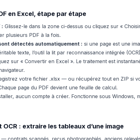
DF en Excel, étape par étape
 :
Glissez-le dans la zone ci-dessus ou cliquez sur « Choisir 
r plusieurs PDF à la fois.
sont détectés automatiquement :
si une page est une im
itable texte, l’outil la lit par reconnaissance intégrée (OCR)
quez sur « Convertir en Excel ». Le traitement est instantan
navigateur.
gistrez votre fichier .xlsx — ou récupérez tout en ZIP si v
 Chaque page du PDF devient une feuille de calcul.
nstaller, aucun compte à créer. Fonctionne sous Windows, 
 OCR : extraire les tableaux d’une image
 contrats scannés, reçus photographiés, anciens relevé