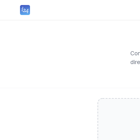
Con
dir