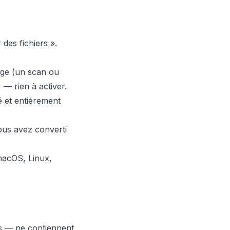
des fichiers ».
age (un scan ou
 — rien à activer.
é et entièrement
ous avez converti
macOS, Linux,
s — ne contiennent