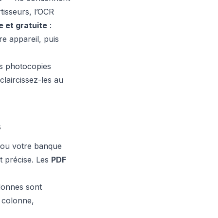
tisseurs, l’OCR
e et gratuite
:
tre appareil, puis
Les photocopies
claircissez-les au
s
 ou votre banque
st précise. Les
PDF
olonnes sont
 colonne,