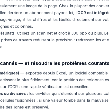
seulement une image de la page. Chez la plupart des conver
illée derrière un abonnement payant. Ici,
l’OCR est intégré
page-image, lit les chiffres et les libellés directement sur vo
lignes et colonnes.
ésultats, utilisez un scan net et droit à 300 ppp ou plus. 
 prises de travers réduisent la précision : redressez-les et é
e.
scannés — et résoudre les problèmes courant
umériques)
— exportés depuis Excel, un logiciel comptable
rtissent le plus fidèlement, car la position des colonnes e
ur l’OCR : une rapide vérification est conseillée.
s ou divisées :
les en-têtes qui s’étendent sur plusieurs c
llules fusionnées ; si une valeur tombe dans la mauvaise
re des lignes est préservé.