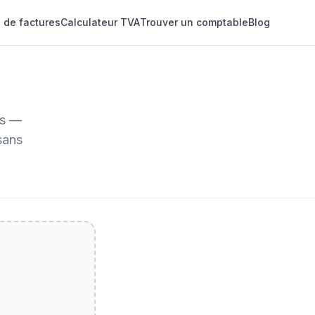
 de factures
Calculateur TVA
Trouver un comptable
Blog
l
es —
sans