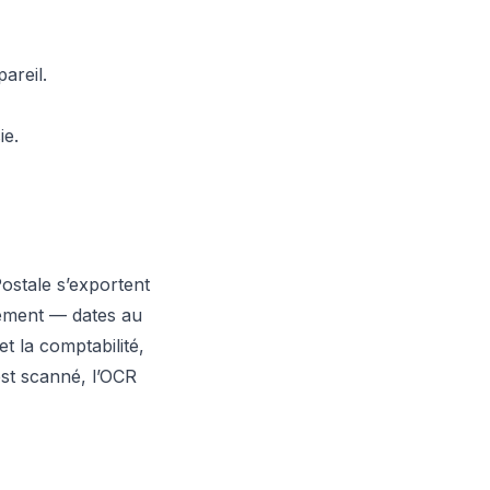
areil.
ie.
ostale s’exportent
rement — dates au
t la comptabilité,
 est scanné, l’OCR