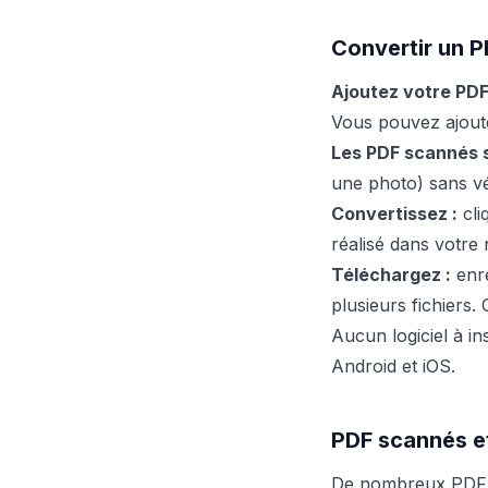
Convertir un P
Ajoutez votre PDF
Vous pouvez ajoute
Les PDF scannés 
une photo) sans vér
Convertissez :
cli
réalisé dans votre 
Téléchargez :
enre
plusieurs fichiers.
Aucun logiciel à i
Android et iOS.
PDF scannés et
De nombreux PDF —