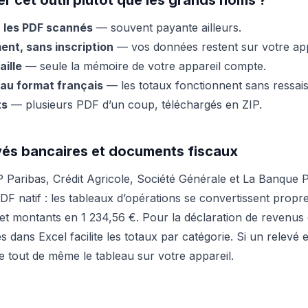
er cet outil plutôt que les grands noms ?
 les PDF scannés
— souvent payante ailleurs.
nt, sans inscription
— vos données restent sur votre app
aille
— seule la mémoire de votre appareil compte.
au format français
— les totaux fonctionnent sans ressais
ts
— plusieurs PDF d’un coup, téléchargés en ZIP.
vés bancaires et documents fiscaux
 Paribas, Crédit Agricole, Société Générale et La Banque P
F natif : les tableaux d’opérations se convertissent prop
et montants en 1 234,56 €. Pour la déclaration de revenus e
es dans Excel facilite les totaux par catégorie. Si un relevé
e tout de même le tableau sur votre appareil.