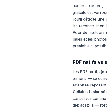
aucun texte réel, 
gratuite est verrou
l’outil détecte une 
les reconstruit en 
Pour de meilleurs r
pâles et les photos
préalable si possibl
PDF natifs vs 
Les
PDF natifs (n
en ligne — se conve
scannés
reposent s
Cellules fusionnée
conservés comme ce
déplacez-la — l’ord