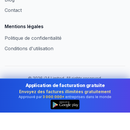
Contact
Mentions légales
Politique de confidentialité
Conditions d'utilisation
©
2026
i24 Limited. All rights reserved.
Au service des entreprises en France
Application de facturation gratuite
Envoyez des factures illimitées gratuitement
Changer de pays :
France
Approuvé par
3 000 000+
entreprises dans le monde