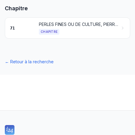
Chapitre
PERLES FINES OU DE CULTURE, PIERRES GEMMES OU SIMILAIRES, MÉTAUX PRÉCIEUX, PLAQUÉS OU DOUBLÉS DE MÉTAUX PRÉCIEUX ET OUVRAGES EN CES MATIÈRES; BIJOUTERIE DE FANTAISIE; MONNAIES
71
CHAPITRE
←
Retour à la recherche