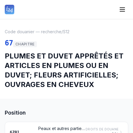
Code douanier — recherche
/
S12
67
CHAPITRE
PLUMES ET DUVET APPRÊTÉS ET
ARTICLES EN PLUMES OU EN
DUVET; FLEURS ARTIFICIELLES;
OUVRAGES EN CHEVEUX
Position
Peaux et autres parties d'oiseaux revêtues de leurs plumes ou de leur duvet, plumes, parties de plumes, duvet et articles en ces matières, autres que les produits du no 0505 et les tuyaux et tiges de plumes, travaillés
DROITS DE DOUANE
6701