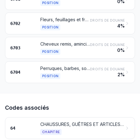
0%
POSITION
Fleurs, feuillages et fruits artificiels et leurs parties; articles confectionnés en fleurs, feuillages ou fruits artificiels
DROITS DE DOUANE
6702
4%
POSITION
Cheveux remis, amincis, blanchis ou autrement préparés; laine, poils et autres matières textiles, préparés pour la fabrication de perruques ou d'articles similaires
DROITS DE DOUANE
6703
0%
POSITION
Perruques, barbes, sourcils, cils, mèches et articles analogues en cheveux, poils ou matières textiles; ouvrages en cheveux non dénommés ni compris ailleurs
DROITS DE DOUANE
6704
2%
POSITION
Codes associés
CHAUSSURES, GUÊTRES ET ARTICLES ANALOGUES; PARTIES DE CES OBJETS
64
CHAPITRE