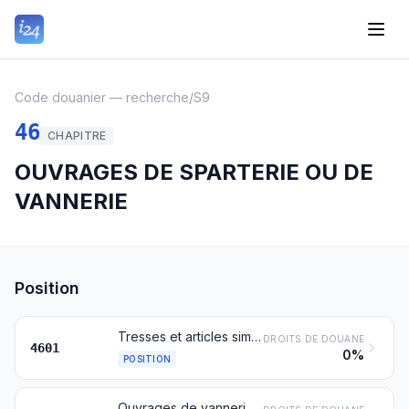
Code douanier — recherche
/
S9
46
CHAPITRE
OUVRAGES DE SPARTERIE OU DE
VANNERIE
Position
Tresses et articles similaires en matières à tresser, même assemblés en bandes; matières à tresser, tresses et articles similaires en matières à tresser, tissés ou parallélisés, à plat, même finis (nattes, paillassons et claies, par exemple)
DROITS DE DOUANE
4601
0%
POSITION
Ouvrages de vannerie obtenus directement en forme à partir de matières à tresser ou confectionnés à l'aide des articles du no 4601; ouvrages en luffa