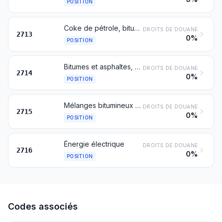
POSITION
Coke de pétrole, bitume de pétrole et autres résidus des huiles de pétrole ou de minéraux bitumineux
DROITS DE DOUANE
2713
0%
POSITION
Bitumes et asphaltes, naturels; schistes et sables bitumineux; asphaltites et roches asphaltiques
DROITS DE DOUANE
2714
0%
POSITION
Mélanges bitumineux à base d'asphalte ou de bitume naturels, de bitume de pétrole, de goudron minéral ou de brai de goudron minéral (mastics bitumineux, cut-backs, par exemple)
DROITS DE DOUANE
2715
0%
POSITION
Énergie électrique
DROITS DE DOUANE
2716
0%
POSITION
Codes associés