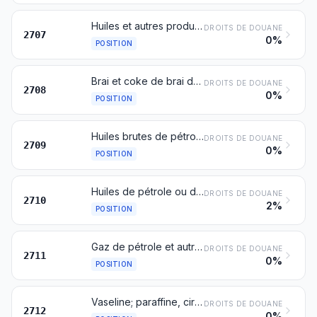
Huiles et autres produits provenant de la distillation des goudrons de houille de haute température; produits analogues dans lesquels les constituants aromatiques prédominent en poids par rapport aux constituants non aromatiques
DROITS DE DOUANE
2707
0%
POSITION
Brai et coke de brai de goudron de houille ou d'autres goudrons minéraux
DROITS DE DOUANE
2708
0%
POSITION
Huiles brutes de pétrole ou de minéraux bitumineux
DROITS DE DOUANE
2709
0%
POSITION
Huiles de pétrole ou de minéraux bitumineux, autres que les huiles brutes; préparations non dénommées ni comprises ailleurs, contenant en poids 70 % ou plus d'huiles de pétrole ou de minéraux bitumineux et dont ces huiles constituent l'élément de base; déchets d'huiles
DROITS DE DOUANE
2710
2%
POSITION
Gaz de pétrole et autres hydrocarbures gazeux
DROITS DE DOUANE
2711
0%
POSITION
Vaseline; paraffine, cire de pétrole microcristalline, slack wax, ozokérite, cire de lignite, cire de tourbe, autres cires minérales et produits similaires obtenus par synthèse ou par d'autres procédés, même colorés
DROITS DE DOUANE
2712
0%