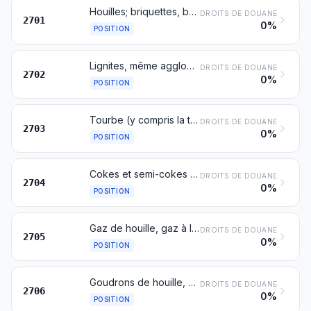
Houilles; briquettes, boulets et combustibles solides similaires obtenus à partir de la houille
DROITS DE DOUANE
2701
0%
POSITION
Lignites, même agglomérés, à l'exclusion du jais
DROITS DE DOUANE
2702
0%
POSITION
Tourbe (y compris la tourbe pour litière), même agglomérée
DROITS DE DOUANE
2703
0%
POSITION
Cokes et semi-cokes de houille, de lignite ou de tourbe, même agglomérés; charbon de cornue
DROITS DE DOUANE
2704
0%
POSITION
Gaz de houille, gaz à l'eau, gaz pauvre et gaz similaires, à l'exclusion des gaz de pétrole et autres hydrocarbures gazeux
DROITS DE DOUANE
2705
0%
POSITION
Goudrons de houille, de lignite ou de tourbe et autres goudrons minéraux, même déshydratés ou étêtés, y compris les goudrons reconstitués
DROITS DE DOUANE
2706
0%
POSITION