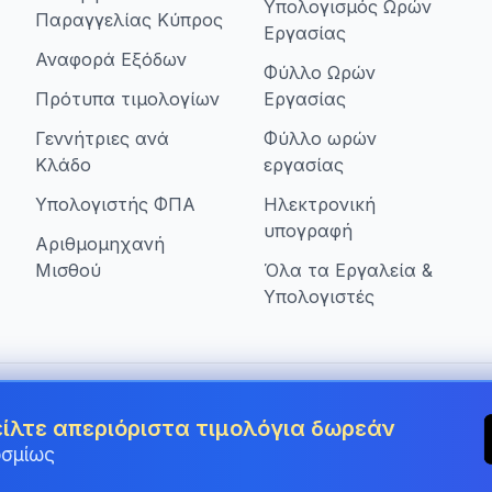
Υπολογισμός Ωρών
Παραγγελίας Κύπρος
Εργασίας
Αναφορά Εξόδων
Φύλλο Ωρών
Πρότυπα τιμολογίων
Εργασίας
Γεννήτριες ανά
Φύλλο ωρών
Κλάδο
εργασίας
Υπολογιστής ΦΠΑ
Ηλεκτρονική
υπογραφή
Αριθμομηχανή
Μισθού
Όλα τα Εργαλεία &
Υπολογιστές
πιχειρήσεις στην Cyprus
είλτε απεριόριστα τιμολόγια δωρεάν
οσμίως