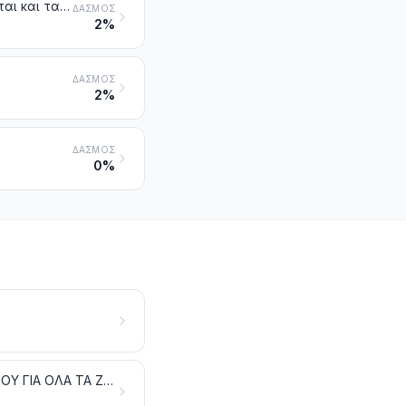
Γουνοδέρματα δεψασμένα ή κατεργασμένα (στα οποία περιλαμβάνονται και τα κεφάλια, ουρές, πόδια και άλλα κομμάτια, αποκόμματα και απορρίμματα), που δεν έχουν συναρμολογηθεί ή έχουν συναρμολογηθεί (χωρίς προσθήκη άλλων υλών), άλλα από εκείνα της κλάσης 4303
ΔΑΣΜΌΣ
2%
ΔΑΣΜΌΣ
2%
ΔΑΣΜΌΣ
0%
ΤΕΧΝΟΥΡΓΗΜΑΤΑ ΑΠΟ ΔΕΡΜΑ. ΕΙΔΗ ΣΕΛΟΠΟΙΙΑΣ ΚΑΙ ΛΟΙΠΟΥ ΕΞΟΠΛΙΣΜΟΥ ΓΙΑ ΟΛΑ ΤΑ ΖΩΑ. ΕΙΔΗ ΤΑΞΙΔΙΟΥ, ΣΑΚΙΔΙΑ ΧΕΡΙΟΥ ΚΑΙ ΠΑΡΟΜΟΙΑ. ΤΕΧΝΟΥΡΓΗΜΑΤΑ ΑΠΟ ΕΝΤΕΡΑ [ΕΚΤΟΣ ΑΠΟ ΤΡΙΧΕΣ ΑΛΙΕΙΑΣ (ΜΕΣΣΗΝΕΖΕΣ)]