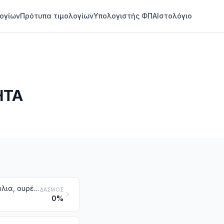
ογίων
Πρότυπα τιμολογίων
Υπολογιστής ΦΠΑ
Ιστολόγιο
ΗΤΑ
Γουνοδέρματα ακατέργαστα (στα οποία περιλαμβάνονται και τα κεφάλια, ουρές, πόδια και άλλα κομμάτια που μπορούν να χρησιμοποιηθούν στην κατασκευή γουνοδερμάτων), άλλα από τα ακατέργαστα δέρματα των κλάσεων 4101, 4102 ή 4103
ΔΑΣΜΌΣ
0%