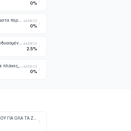
0%
Δέρματα παρασκευασμένα μετά τη δέψη ή μετά την αποξήρανση· δέρματα περγαμηνοειδή, άλλων ζώων, αποτριχωμένα, και δέρματα παρασκευασμένα μετά τη δέψη και δέρματα περγαμηνοειδή, αποτριχωμένων ζώων, έστω και σχισμένα κατά μήκος, άλλα από εκείνα της κλάσης 4114
ΔΑΣΜΌΣ
0%
Δέρματα κατεργασμένα με λάδι (στα οποία περιλαμβάνεται και το συνδυασμένο δέρμα αγριοκάτσικου). Δέρματα βερνικωμένα (λουστρίνια) ή επιστρωμένα. Δέρματα επιμεταλλωμένα
ΔΑΣΜΌΣ
2.5%
Δέρμα ανασχηματισμένο, με βάση το δέρμα ή τις ίνες του δέρματος, σε πλάκες, φύλλα ή ταινίες, έστω και περιτυλιγμένα. Αποκόμματα και άλλα απορρίμματα από δέρματα ή από δέρματα παρασκευασμένα, ή από ανασχηματισμένο δέρμα, που δεν μπορούν να χρησιμοποιηθούν για την κατασκευή τεχνουργημάτων από δέρμα. Πριονίδι, σκόνη και αλεύρι από δέρμα
ΔΑΣΜΌΣ
0%
ΤΕΧΝΟΥΡΓΗΜΑΤΑ ΑΠΟ ΔΕΡΜΑ. ΕΙΔΗ ΣΕΛΟΠΟΙΙΑΣ ΚΑΙ ΛΟΙΠΟΥ ΕΞΟΠΛΙΣΜΟΥ ΓΙΑ ΟΛΑ ΤΑ ΖΩΑ. ΕΙΔΗ ΤΑΞΙΔΙΟΥ, ΣΑΚΙΔΙΑ ΧΕΡΙΟΥ ΚΑΙ ΠΑΡΟΜΟΙΑ. ΤΕΧΝΟΥΡΓΗΜΑΤΑ ΑΠΟ ΕΝΤΕΡΑ [ΕΚΤΟΣ ΑΠΟ ΤΡΙΧΕΣ ΑΛΙΕΙΑΣ (ΜΕΣΣΗΝΕΖΕΣ)]