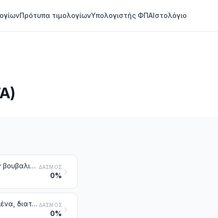
ογίων
Πρότυπα τιμολογίων
Υπολογιστής ΦΠΑ
Ιστολόγιο
Α)
Δέρματα ακατέργαστα βοοειδών (στα οποία περιλαμβάνονται και των βουβαλιών) ή μονόπλων (νωπά ή αλατισμένα, αποξεραμένα, διατηρημένα με ασβέστη, με άλλα διατηρητικά διαλύματα ή αλλιώς διατηρημένα, αλλά όχι δεψασμένα ούτε περγαμηνοειδή, ούτε παρασκευασμένα με άλλο τρόπο), έστω και αποτριχωμένα ή σχισμένα κατά μήκος
ΔΑΣΜΌΣ
0%
Δέρματα ακατέργαστα προβατοειδών (νωπά ή αλατισμένα, αποξεραμένα, διατηρημένα με ασβέστη, με άλλα διατηρητικά διαλύματα ή αλλιώς διατηρημένα, αλλά όχι δεψασμένα ούτε περγαμηνοειδή ούτε παρασκευασμένα με άλλο τρόπο), έστω και αποτριχωμένα ή σχισμένα κατά μήκος, άλλα από εκείνα που αποκλείονται στη σημείωση 1 στοιχείο γ) του κεφαλαίου αυτού
ΔΑΣΜΌΣ
0%