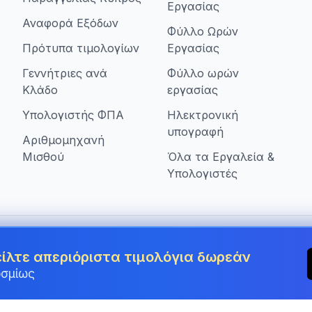
Εργασίας
Αναφορά Εξόδων
Φύλλο Ωρών
Πρότυπα τιμολογίων
Εργασίας
Γεννήτριες ανά
Φύλλο ωρών
Κλάδο
εργασίας
Υπολογιστής ΦΠΑ
Ηλεκτρονική
υπογραφή
Αριθμομηχανή
Μισθού
Όλα τα Εργαλεία &
Υπολογιστές
πιχειρήσεις στην Cyprus
είλτε απεριόριστα τιμολόγια δωρεάν
οσμίως