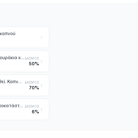
 καπνού
Πούρα (στα οποία περιλαμβάνονται και εκείνα με κομμένα τα άκρα), πουράκια και τσιγάρα, από καπνό ή υποκατάστατα του καπνού
ΔΑΣΜΌΣ
50%
Άλλα καπνά και υποκατάστατα του καπνού, που έχουν βιομηχανοποιηθεί. Καπνά «ομογενοποιημένα» ή «ανασχηματισμένα». Εκχυλίσματα και βάμματα καπνού
ΔΑΣΜΌΣ
70%
Προϊόντα που περιέχουν καπνό, ανασχηματισμένο καπνό, νικοτίνη ή υποκατάστατα καπνού ή νικοτίνης, προοριζόμενα για εισπνοή χωρίς καύση. Άλλα προϊόντα που περιέχουν νικοτίνη και προορίζονται για την πρόσληψη νικοτίνης από το ανθρώπινο σώμα
ΔΑΣΜΌΣ
6%