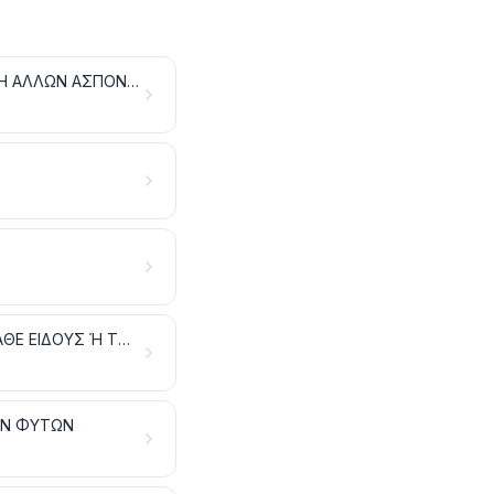
ΠΑΡΑΣΚΕΥΑΣΜΑΤΑ ΚΡΕΑΤΩΝ, ΨΑΡΙΩΝ Ή ΜΑΛΑΚΟΣΤΡΑΚΩΝ, ΜΑΛΑΚΙΩΝ Ή ΑΛΛΩΝ ΑΣΠΟΝΔΥΛΩΝ ΥΔΡΟΒΙΩΝ Ή ΕΝΤΟΜΩΝ
ΠΑΡΑΣΚΕΥΑΣΜΑΤΑ ΜΕ ΒΑΣΗ ΤΑ ΔΗΜΗΤΡΙΑΚΑ, ΤΑ ΑΛΕΥΡΙΑ, ΤΑ ΑΜΥΛΑ ΚΑΘΕ ΕΙΔΟΥΣ Ή ΤΟ ΓΑΛΑ. ΕΙΔΗ ΖΑΧΑΡΟΠΛΑΣΤΙΚΗΣ
ΩΝ ΦΥΤΩΝ