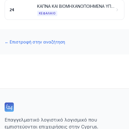
ΚΑΠΝΑ ΚΑΙ ΒΙΟΜΗΧΑΝΟΠΟΙΗΜΕΝΑ ΥΠΟΚΑΤΑΣΤΑΤΑ ΤΟΥ ΚΑΠΝΟΥ. ΠΡΟΪΟΝΤΑ, ΜΕ Ή ΧΩΡΙΣ ΝΙΚΟΤΙΝΗ, ΠΟΥ ΠΡΟΟΡΙΖΟΝΤΑΙ ΓΙΑ ΕΙΣΠΝΟΗ ΧΩΡΙΣ ΚΑΥΣΗ. ΆΛΛΑ ΠΡΟΪΟΝΤΑ ΠΟΥ ΠΕΡΙΕΧΟΥΝ ΝΙΚΟΤΙΝΗ, ΠΟΥ ΠΡΟΟΡΙΖΟΝΤΑΙ ΓΙΑ ΤΗΝ ΠΡΟΣΛΗΨΗ ΝΙΚΟΤΙΝΗΣ ΑΠΟ ΤΟ ΑΝΘΡΩΠΙΝΟ ΣΩΜΑ
24
ΚΕΦΆΛΑΙΟ
←
Επιστροφή στην αναζήτηση
Επαγγελματικό λογιστικό λογισμικό που
εμπιστεύονται επιχειρήσεις στην Cyprus.