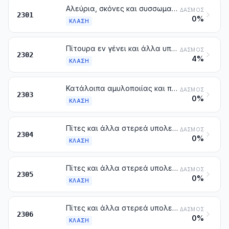
Αλεύρια, σκόνες και συσσωματώματα με μορφή σβόλων, από κρέας, παραπροϊόντα σφαγίων, ψάρια ή καρκινοειδή (μαλακόστρακα), μαλάκια ή άλλα ασπόνδυλα υδρόβια ακατάλληλα για τη διατροφή του ανθρώπου. Ινώδη κατάλοιπα ξιγκιών
ΔΑΣΜΌΣ
2301
0%
ΚΛΆΣΗ
Πίτουρα εν γένει και άλλα υπολείμματα, έστω και συσσωματωμένα με μορφή σβόλων, από το κοσκίνισμα, το άλεσμα ή άλλες κατεργασίες των δημητριακών ή οσπριοειδών
ΔΑΣΜΌΣ
2302
4%
ΚΛΆΣΗ
Κατάλοιπα αμυλοποιίας και παρόμοια κατάλοιπα, πολτοί τεύτλων, υπολείμματα ζαχαροκάλαμου και άλλα απορρίμματα ζαχαροποιίας, υπολείμματα και απορρίμματα ζυθοποιίας ή οινοπνευματοποιίας, έστω και συσσωματωμένα με μορφή σβόλων
ΔΑΣΜΌΣ
2303
0%
ΚΛΆΣΗ
Πίτες και άλλα στερεά υπολείμματα, έστω και σπασμένα ή συσσωματωμένα με μορφή σβόλων, από την εξαγωγή του σογιέλαιου
ΔΑΣΜΌΣ
2304
0%
ΚΛΆΣΗ
Πίτες και άλλα στερεά υπολείμματα, έστω και σπασμένα ή συσσωματωμένα με μορφή σβόλων, από την εξαγωγή του αραχιδέλαιου
ΔΑΣΜΌΣ
2305
0%
ΚΛΆΣΗ
Πίτες και άλλα στερεά υπολείμματα, έστω και σπασμένα ή συσσωματωμένα με μορφή σβόλων, από την εξαγωγή φυτικών ή μικροβιακών λιπών ή λαδιών, άλλα από εκείνα των κλάσεων 2304 ή 2305
ΔΑΣΜΌΣ
2306
0%
ΚΛΆΣΗ