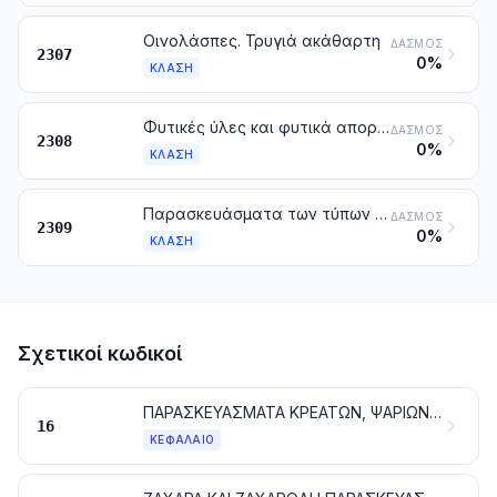
Οινολάσπες. Τρυγιά ακάθαρτη
ΔΑΣΜΌΣ
2307
0%
ΚΛΆΣΗ
Φυτικές ύλες και φυτικά απορρίμματα, κατάλοιπα και υποπροϊόντα φυτικά, έστω και συσσωματωμένα με μορφή σβόλων, των τύπων που χρησιμοποιούνται για τη διατροφή των ζώων, που δεν κατονομάζονται ούτε περιλαμβάνονται αλλού
ΔΑΣΜΌΣ
2308
0%
ΚΛΆΣΗ
Παρασκευάσματα των τύπων που χρησιμοποιούνται για τη διατροφή των ζώων
ΔΑΣΜΌΣ
2309
0%
ΚΛΆΣΗ
Σχετικοί κωδικοί
ΠΑΡΑΣΚΕΥΑΣΜΑΤΑ ΚΡΕΑΤΩΝ, ΨΑΡΙΩΝ Ή ΜΑΛΑΚΟΣΤΡΑΚΩΝ, ΜΑΛΑΚΙΩΝ Ή ΑΛΛΩΝ ΑΣΠΟΝΔΥΛΩΝ ΥΔΡΟΒΙΩΝ Ή ΕΝΤΟΜΩΝ
16
ΚΕΦΆΛΑΙΟ