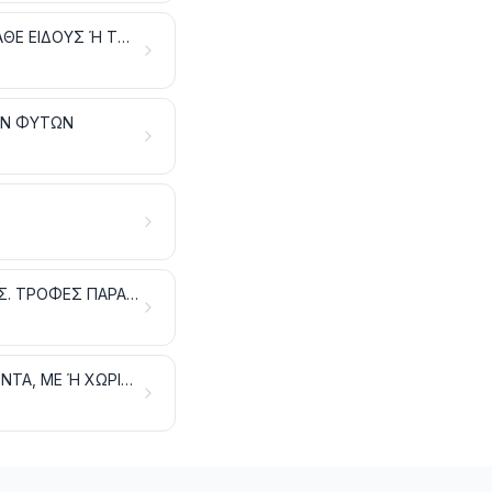
ΠΑΡΑΣΚΕΥΑΣΜΑΤΑ ΜΕ ΒΑΣΗ ΤΑ ΔΗΜΗΤΡΙΑΚΑ, ΤΑ ΑΛΕΥΡΙΑ, ΤΑ ΑΜΥΛΑ ΚΑΘΕ ΕΙΔΟΥΣ Ή ΤΟ ΓΑΛΑ. ΕΙΔΗ ΖΑΧΑΡΟΠΛΑΣΤΙΚΗΣ
ΩΝ ΦΥΤΩΝ
ΥΠΟΛΕΙΜΜΑΤΑ ΚΑΙ ΑΠΟΡΡΙΜΜΑΤΑ ΤΩΝ ΒΙΟΜΗΧΑΝΙΩΝ ΕΙΔΩΝ ΔΙΑΤΡΟΦΗΣ. ΤΡΟΦΕΣ ΠΑΡΑΣΚΕΥΑΣΜΕΝΕΣ ΓΙΑ ΖΩΑ
ΚΑΠΝΑ ΚΑΙ ΒΙΟΜΗΧΑΝΟΠΟΙΗΜΕΝΑ ΥΠΟΚΑΤΑΣΤΑΤΑ ΤΟΥ ΚΑΠΝΟΥ. ΠΡΟΪΟΝΤΑ, ΜΕ Ή ΧΩΡΙΣ ΝΙΚΟΤΙΝΗ, ΠΟΥ ΠΡΟΟΡΙΖΟΝΤΑΙ ΓΙΑ ΕΙΣΠΝΟΗ ΧΩΡΙΣ ΚΑΥΣΗ. ΆΛΛΑ ΠΡΟΪΟΝΤΑ ΠΟΥ ΠΕΡΙΕΧΟΥΝ ΝΙΚΟΤΙΝΗ, ΠΟΥ ΠΡΟΟΡΙΖΟΝΤΑΙ ΓΙΑ ΤΗΝ ΠΡΟΣΛΗΨΗ ΝΙΚΟΤΙΝΗΣ ΑΠΟ ΤΟ ΑΝΘΡΩΠΙΝΟ ΣΩΜΑ