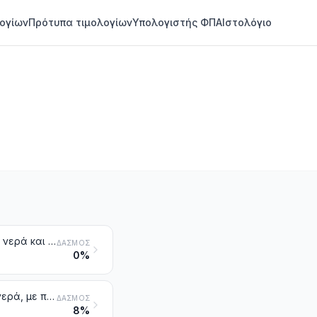
ογίων
Πρότυπα τιμολογίων
Υπολογιστής ΦΠΑ
Ιστολόγιο
Νερά, στα οποία περιλαμβάνονται και τα φυσικά ή τεχνητά μεταλλικά νερά και τα αεριούχα νερά, χωρίς προσθήκη ζάχαρης ή άλλων γλυκαντικών ούτε αρωματισμένα. Πάγος και χιόνι
ΔΑΣΜΌΣ
0%
Νερά, στα οποία περιλαμβάνονται και τα μεταλλικά και τα αεριούχα νερά, με προσθήκη ζάχαρης ή άλλων γλυκαντικών ή αρωματισμένα και άλλα μη αλκοολούχα ποτά, με εξαίρεση τους χυμούς φρούτων, καρπών ή λαχανικών της κλάσης 2009
ΔΑΣΜΌΣ
8%