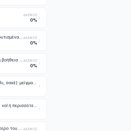
ΔΑΣΜΌΣ
0%
Κρασιά από νωπά σταφύλια, στα οποία περιλαμβάνονται και τα εμπλουτισμένα με αλκοόλη κρασιά. Μούστος σταφυλιών άλλος από εκείνον της κλάσης 2009
ΔΑΣΜΌΣ
0%
Βερμούτ και άλλα κρασιά από νωπά σταφύλια, παρασκευασμένα με τη βοήθεια φυτών ή αρωματικών ουσιών
ΔΑΣΜΌΣ
0%
Άλλα ποτά που προέρχονται από ζύμωση (π.χ. μηλίτης, απίτης, υδρόμελι, σακέ)· μείγματα ποτών που προέρχονται από ζύμωση και μείγματα ποτών που προέρχονται από ζύμωση και μη αλκοολούχων ποτών, μη κατονομαζόμενα ούτε περιλαμβανόμενα αλλού
Αιθυλική αλκοόλη μη μετουσιωμένη, με κατ' όγκο αλκοολικό τίτλο 80 % vol ή περισσότερο. Αιθυλική αλκοόλη και αποστάγματα μετουσιωμένα, οποιουδήποτε τίτλου
Αιθυλική αλκοόλη μη μετουσιωμένη, με κατ' όγκο αλκοολικό τίτλο λιγότερο του 80 % vol. Αποστάγματα, λικέρ και άλλα οινοπνευματώδη ποτά
ΔΑΣΜΌΣ