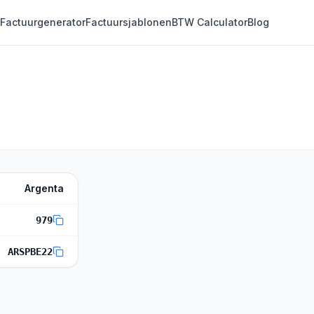
Factuurgenerator
Factuursjablonen
BTW Calculator
Blog
Argenta
979
ARSPBE22