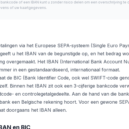
bankcode of een IBAN kunt u zonder risico delen om een overschrijving te 
evens of uw kaartgegevens.
etalingen via het Europese SEPA-systeem (Single Euro Paym
geeft u het IBAN van de begunstigde op, en het bedrag wo
ng overgemaakt. Het IBAN (International Bank Account Num
mmer in een gestandaardiseerd, internationaal formaat.
aat de BIC (Bank Identifier Code, ook wel SWIFT-code gen
 zelf. Binnen het IBAN zit ook een 3-cijferige bankcode verwe
andcode- en controlegetalgedeelte. Aan de hand van die ba
 bank een Belgische rekening hoort. Voor een gewone SEPA
at doorgaans het IBAN alleen.
IBAN en BIC