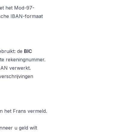
met het Mod-97-
gische IBAN-formaat
ebruikt: de
BIC
iste rekeningnummer.
IBAN verwerkt.
verschrijvingen
in het Frans vermeld.
neer u geld wilt