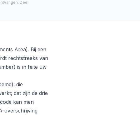
ontvangen. Deel
ents Area). Bij een
rdt rechtstreeks van
ber) is in feite uw
oemd): die
rkt; dat zijn de drie
nkcode kan men
-overschrijving