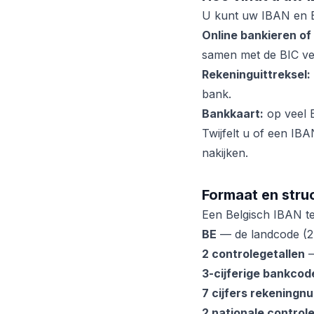
U kunt uw IBAN en B
Online bankieren of
samen met de BIC ve
Rekeninguittreksel:
bank.
Bankkaart:
op veel B
Twijfelt u of een IBA
nakijken.
Formaat en stru
Een Belgisch IBAN tel
BE
— de landcode (2 l
2 controlegetallen
—
3-cijferige bankcod
7 cijfers rekening
2 nationale controle