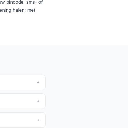
uw pincode, sms- of
ening halen; met
+
+
+