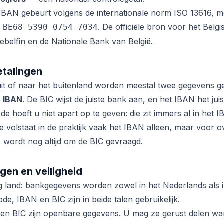
 IBAN gebeurt volgens de internationale norm ISO 13616, 
:
. De officiële bron voor het Bel
BE68 5390 0754 7034
ebelfin en de Nationale Bank van België.
etalingen
it of naar het buitenland worden meestal twee gegevens g
t
IBAN
. De BIC wijst de juiste bank aan, en het IBAN het ju
de hoeft u niet apart op te geven: die zit immers al in het 
volstaat in de praktijk vaak het IBAN alleen, maar voor o
wordt nog altijd om de BIC gevraagd.
gen en veiligheid
lig land: bankgegevens worden zowel in het Nederlands als 
e, IBAN en BIC zijn in beide talen gebruikelijk.
n BIC zijn openbare gegevens. U mag ze gerust delen wan