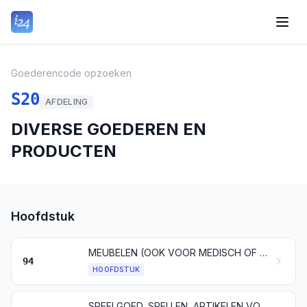
Goederencode opzoeken
S20
AFDELING
DIVERSE GOEDEREN EN
PRODUCTEN
Hoofdstuk
MEUBELEN (OOK VOOR MEDISCH OF VOOR CHIRURGISCH GEBRUIK); ARTIKELEN VOOR BEDDEN EN DERGELIJKE ARTIKELEN; LICHTARMATUREN EN VERLICHTINGSTOESTELLEN, ELDERS GENOEMD NOCH ELDERS ONDER BEGREPEN; LICHTRECLAMES, VERLICHTE AANWIJZINGSBORDEN EN DERGELIJKE ARTIKELEN; GEPREFABRICEERDE BOUWWERKEN
94
HOOFDSTUK
SPEELGOED, SPELLEN, ARTIKELEN VOOR ONTSPANNING EN SPORTARTIKELEN; DELEN EN TOEBEHOREN DAARVAN