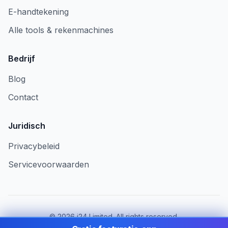
E-handtekening
Alle tools & rekenmachines
Bedrijf
Blog
Contact
Juridisch
Privacybeleid
Servicevoorwaarden
©
2026
i24 Limited. All rights reserved.
Voor bedrijven in Belgium