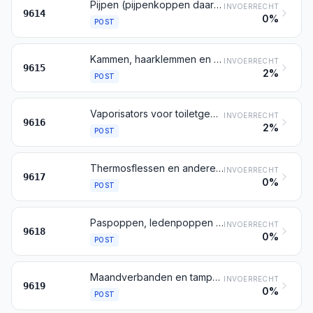
Pijpen (pijpenkoppen daaronder begrepen), sigaren- en sigarettenpijpjes, alsmede delen daarvan
INVOERRECHT
9614
0%
POST
Kammen, haarklemmen en dergelijke artikelen; haarspelden, krulspelden en dergelijke artikelen, andere dan die bedoeld bij post 8516, alsmede delen daarvan
INVOERRECHT
9615
2%
POST
Vaporisators voor toiletgebruik, alsmede monturen en montuurkoppen daarvoor; poederdonsjes en dergelijke artikelen voor het aanbrengen van cosmetica
INVOERRECHT
9616
2%
POST
Thermosflessen en andere gemonteerde isothermische bergingsmiddelen, met vacuümisolatie; delen van deze bergingsmiddelen, andere dan binnenflessen van glas
INVOERRECHT
9617
0%
POST
Paspoppen, ledenpoppen en dergelijke; automaten en mechanische blikvangers, voor etalages
INVOERRECHT
9618
0%
POST
Maandverbanden en tampons, luiers, inlegluiers en dergelijke artikelen, ongeacht van welk materiaal
INVOERRECHT
9619
0%
POST