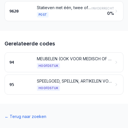
Statieven met één, twee of drie poten, en dergelijke artikelen
INVOERRECHT
9620
0%
POST
Gerelateerde codes
MEUBELEN (OOK VOOR MEDISCH OF VOOR CHIRURGISCH GEBRUIK); ARTIKELEN VOOR BEDDEN EN DERGELIJKE ARTIKELEN; LICHTARMATUREN EN VERLICHTINGSTOESTELLEN, ELDERS GENOEMD NOCH ELDERS ONDER BEGREPEN; LICHTRECLAMES, VERLICHTE AANWIJZINGSBORDEN EN DERGELIJKE ARTIKELEN; GEPREFABRICEERDE BOUWWERKEN
94
HOOFDSTUK
SPEELGOED, SPELLEN, ARTIKELEN VOOR ONTSPANNING EN SPORTARTIKELEN; DELEN EN TOEBEHOREN DAARVAN
95
HOOFDSTUK
←
Terug naar zoeken