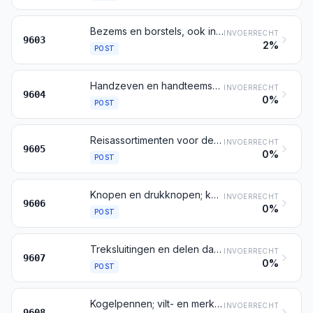
Bezems en borstels, ook indien zij delen van machines, van toestellen of van voertuigen zijn, met de hand bediende mechanische vegers zonder motor, penselen, kwasten en plumeaus; gerede knotten voor borstelwerk; verfkussens en verfrollen; wissers van rubber of van andere soepele stoffen
INVOERRECHT
9603
2%
POST
Handzeven en handteemsen
INVOERRECHT
9604
0%
POST
Reisassortimenten voor de lichaamsverzorging van personen, voor het schoonmaken van schoeisel of van kleding en reisnaaigarnituren
INVOERRECHT
9605
0%
POST
Knopen en drukknopen; knoopvormen en andere delen van knopen of van drukknopen; knopen in voorwerpsvorm
INVOERRECHT
9606
0%
POST
Treksluitingen en delen daarvan
INVOERRECHT
9607
0%
POST
Kogelpennen; vilt- en merkstiften, alsmede andere pennen met poreuze punt; vulpennen; doorschrijfpennen; vulpotloden; penhouders, potloodhouders en dergelijke artikelen; delen (puntbeschermers en klemmen daaronder begrepen) van deze artikelen, andere dan die bedoeld bij post 9609
INVOERRECHT
9608