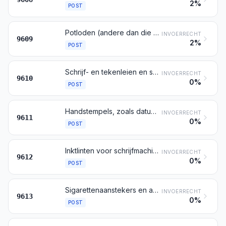
2%
POST
Potloden (andere dan die bedoeld bij post 9608), griffels, potloodstiften, pastellen, tekenkool, schrijf- en tekenkrijt, en kleermakerskrijt
INVOERRECHT
9609
2%
POST
Schrijf- en tekenleien en schrijf- en tekenborden, ook indien omlijst
INVOERRECHT
9610
0%
POST
Handstempels, zoals datumstempels, zegelstempels, numeroteurs en dergelijke (handetiketteermachines daaronder begrepen); verstelbare handstempels en drukdozen
INVOERRECHT
9611
0%
POST
Inktlinten voor schrijfmachines en dergelijke inktlinten, geïnkt of op andere wijze geprepareerd voor het maken van afdrukken, ook indien op spoelen of in cassettes; stempelkussens, ook indien geïnkt, met of zonder doos
INVOERRECHT
9612
0%
POST
Sigarettenaanstekers en andere aanstekers, ook indien mechanisch of elektrisch, alsmede delen daarvan, andere dan vuursteentjes en lonten
INVOERRECHT
9613
0%
POST