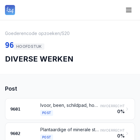
Goederencode opzoeken
/
S20
96
HOOFDSTUK
DIVERSE WERKEN
Post
Ivoor, been, schildpad, hoorn, geweien, koraal, paarlemoer en andere stoffen van dierlijke herkomst geschikt om te worden gesneden, bewerkt; werken van deze stoffen (gevormde werken daaronder begrepen)
INVOERRECHT
9601
0%
POST
Plantaardige of minerale stoffen geschikt om te worden gesneden, bewerkt, alsmede werken van deze stoffen; gevormde of gesneden werken van was, van paraffine, van stearine, van natuurlijke gommen of harsen, van modelleerpasta, alsmede gevormde of gesneden werken, elders genoemd noch elders onder begrepen; bewerkte, niet-geharde gelatine, andere dan die bedoeld bij post 3503, alsmede werken van niet-geharde gelatine
INVOERRECHT
9602
0%
POST