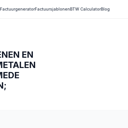
Factuurgenerator
Factuursjablonen
BTW Calculator
Blog
ENEN EN
METALEN
MEDE
N;