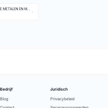
ECHTE EN GEKWEEKTE PARELS, EDELSTENEN EN HALFEDELSTENEN, EDELE METALEN EN METALEN GEPLATEERD MET EDELE METALEN, ALSMEDE WERKEN DAARVAN; FANCYBIJOUTERIEËN; MUNTEN
Bedrijf
Juridisch
Blog
Privacybeleid
Contact
Servicevoorwaarden