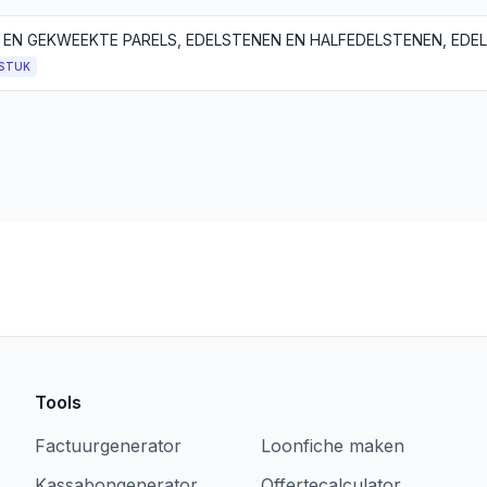
STUK
Tools
Factuurgenerator
Loonfiche maken
Kassabongenerator
Offertecalculator