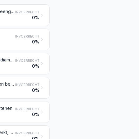
Echte of gekweekte parels, ook indien bewerkt of in stellen, doch niet aaneengeregen, gezet noch gevat; echte of gekweekte parels, tijdelijk aaneengeregen met het oog op het vervoer
INVOERRECHT
0%
INVOERRECHT
0%
Natuurlijke edelstenen (halfedelstenen daaronder begrepen), andere dan diamant, ook indien bewerkt of in stellen, doch niet aaneengeregen, gevat noch gezet; natuurlijke edelstenen (halfedelstenen daaronder begrepen), andere dan diamant, niet in stellen, tijdelijk aaneengeregen met het oog op het vervoer
INVOERRECHT
0%
Synthetische of gereconstrueerde edelstenen of halfedelstenen, ook indien bewerkt of in stellen, doch niet aaneengeregen, gevat noch gezet; synthetische of gereconstrueerde edelstenen of halfedelstenen, niet in stellen, tijdelijk aaneengeregen met het oog op vervoer
INVOERRECHT
0%
stenen
INVOERRECHT
0%
Zilver (verguld zilver en geplatineerd zilver daaronder begrepen), onbewerkt, halfbewerkt of in poedervorm
INVOERRECHT
0%