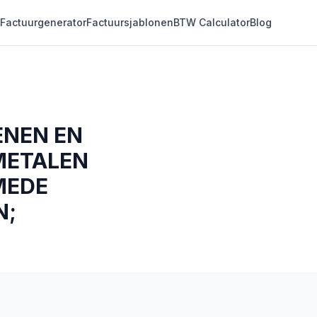
Factuurgenerator
Factuursjablonen
BTW Calculator
Blog
ENEN EN
METALEN
MEDE
N;