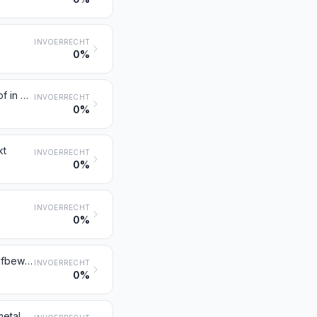
INVOERRECHT
0%
Goud (geplatineerd goud daaronder begrepen), onbewerkt, halfbewerkt of in poedervorm
INVOERRECHT
0%
kt
INVOERRECHT
0%
INVOERRECHT
0%
Onedele metalen, zilver en goud, geplateerd met platina, onbewerkt of halfbewerkt
INVOERRECHT
0%
Resten en afval, van edele metalen of van metalen geplateerd met edele metalen; andere resten en afval, bevattende edele metalen of verbindingen van edele metalen, van de soort hoofdzakelijk gebruikt voor het terugwinnen van edele metalen, andere dan goederen bedoeld bij post 8549