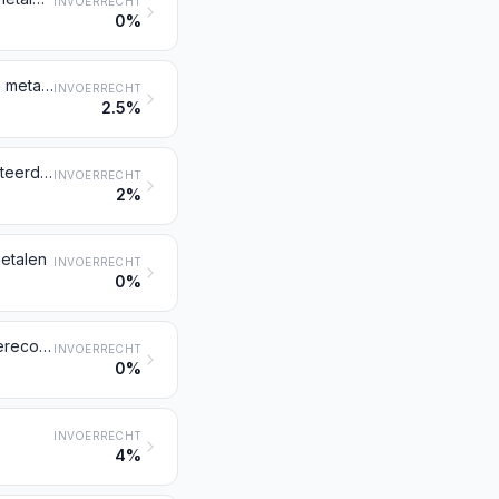
INVOERRECHT
0%
Bijouterieën en juwelen, alsmede delen daarvan, van edele metalen of van metalen geplateerd met edele metalen
INVOERRECHT
2.5%
Edelsmidswerk en delen daarvan, van edele metalen of van metalen geplateerd met edele metalen
INVOERRECHT
2%
etalen
INVOERRECHT
0%
Werken van echte of gekweekte parels, van natuurlijke, synthetische of gereconstrueerde edelstenen of halfedelstenen
INVOERRECHT
0%
INVOERRECHT
4%