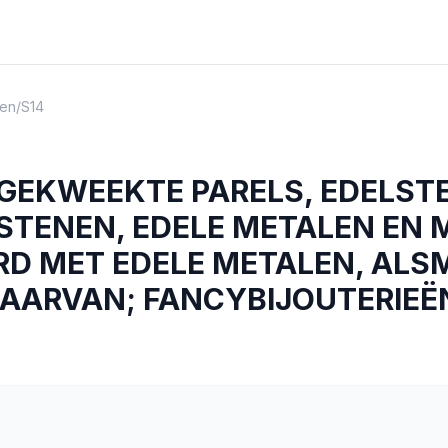
en
/
S14
 GEKWEEKTE PARELS, EDELST
STENEN, EDELE METALEN EN 
RD MET EDELE METALEN, ALS
AARVAN; FANCYBIJOUTERIEË