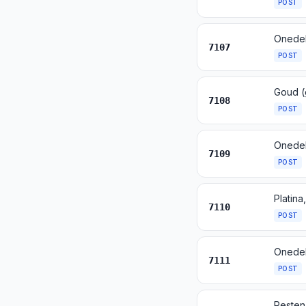
POST
Onedel
7107
POST
7108
POST
Onedel
7109
POST
Platin
7110
POST
7111
POST