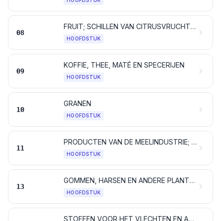
HOOFDSTUK
FRUIT; SCHILLEN VAN CITRUSVRUCHTEN EN VAN MELOENEN
08
HOOFDSTUK
KOFFIE, THEE, MATÉ EN SPECERIJEN
09
HOOFDSTUK
GRANEN
10
HOOFDSTUK
PRODUCTEN VAN DE MEELINDUSTRIE; MOUT; ZETMEEL; INULINE; TARWEGLUTEN
11
HOOFDSTUK
GOMMEN, HARSEN EN ANDERE PLANTENSAPPEN EN PLANTENEXTRACTEN
13
HOOFDSTUK
STOFFEN VOOR HET VLECHTEN EN ANDERE PRODUCTEN VAN PLANTAARDIGE OORSPRONG, ELDERS GENOEMD NOCH ELDERS ONDER BEGREPEN