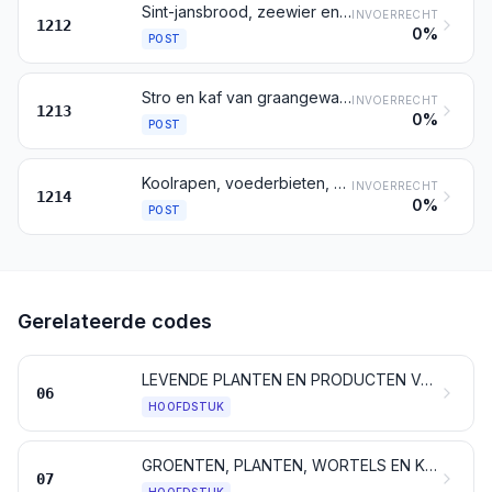
Sint-jansbrood, zeewier en andere algen, suikerbieten en suikerriet, vers, gekoeld, bevroren of gedroogd, ook indien in poedervorm; vruchtenpitten, ook indien in de steen en andere plantaardige producten (ongebrande cichoreiwortels van de variëteit Cichorium intybus sativum daaronder begrepen) hoofdzakelijk gebruikt voor menselijke consumptie, elders genoemd noch elders onder begrepen
INVOERRECHT
1212
0%
POST
Stro en kaf van graangewassen, onbewerkt, ook indien gehakt, gemalen, geperst of in pellets
INVOERRECHT
1213
0%
POST
Koolrapen, voederbieten, voederwortels, hooi, luzerne, klaver, hanenkammetjes (esparcette), mergkool, lupine, wikke en dergelijke voedergewassen, ook indien in pellets
INVOERRECHT
1214
0%
POST
Gerelateerde codes
LEVENDE PLANTEN EN PRODUCTEN VAN DE BLOEMENTEELT
06
HOOFDSTUK
GROENTEN, PLANTEN, WORTELS EN KNOLLEN, VOOR VOEDINGSDOELEINDEN
07