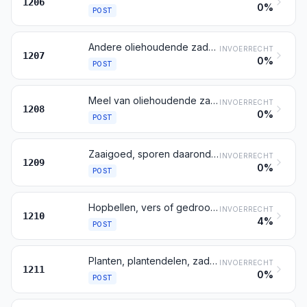
1206
0%
POST
Andere oliehoudende zaden en vruchten, ook indien gebroken
INVOERRECHT
1207
0%
POST
Meel van oliehoudende zaden en vruchten, ander dan mosterdmeel
INVOERRECHT
1208
0%
POST
Zaaigoed, sporen daaronder begrepen
INVOERRECHT
1209
0%
POST
Hopbellen, vers of gedroogd, ook indien fijngemaakt, gemalen of in pellets; lupuline
INVOERRECHT
1210
4%
POST
Planten, plantendelen, zaden en vruchten, van de soort hoofdzakelijk gebruikt in de reukwerkindustrie, in de geneeskunde of voor insecten- of parasietenbestrijding of voor dergelijke doeleinden, vers, gekoeld, bevroren of gedroogd, ook indien gesneden, gebroken of in poedervorm
INVOERRECHT
1211
0%
POST