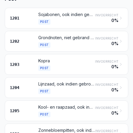
Sojabonen, ook indien gebroken
INVOERRECHT
1201
0%
POST
Grondnoten, niet gebrand of op andere wijze door verhitting bereid, ook indien gedopt of gebroken
INVOERRECHT
1202
0%
POST
Kopra
INVOERRECHT
1203
0%
POST
Lijnzaad, ook indien gebroken
INVOERRECHT
1204
0%
POST
Kool- en raapzaad, ook indien gebroken
INVOERRECHT
1205
0%
POST
Zonnebloempitten, ook indien gebroken
INVOERRECHT