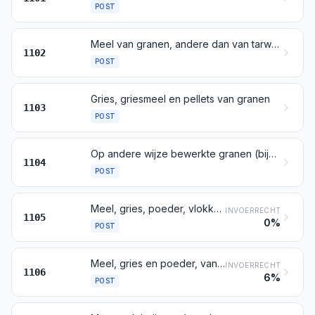
POST
Meel van granen, andere dan van tarwe of van mengkoren
1102
POST
Gries, griesmeel en pellets van granen
1103
POST
Op andere wijze bewerkte granen (bijvoorbeeld gepeld, geplet, in vlokken, gepareld, gesneden of gebroken), andere dan rijst bedoeld bij post 1006; graankiemen, ook indien geplet, in vlokken of gemalen
1104
POST
Meel, gries, poeder, vlokken, korrels en pellets, van aardappelen
INVOERRECHT
1105
0%
POST
Meel, gries en poeder, van gedroogde zaden van peulgroenten bedoeld bij post 0713, van sago en van wortels of knollen bedoeld bij post 0714 en van vruchten bedoeld bij hoofdstuk 8
INVOERRECHT
1106
6%
POST