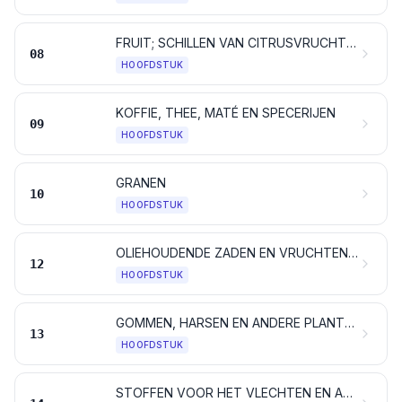
FRUIT; SCHILLEN VAN CITRUSVRUCHTEN EN VAN MELOENEN
08
HOOFDSTUK
KOFFIE, THEE, MATÉ EN SPECERIJEN
09
HOOFDSTUK
GRANEN
10
HOOFDSTUK
OLIEHOUDENDE ZADEN EN VRUCHTEN; ALLERLEI ZADEN, ZAAIGOED EN VRUCHTEN; PLANTEN VOOR INDUSTRIEEL EN VOOR GENEESKUNDIG GEBRUIK; STRO EN VOEDER
12
HOOFDSTUK
GOMMEN, HARSEN EN ANDERE PLANTENSAPPEN EN PLANTENEXTRACTEN
13
HOOFDSTUK
STOFFEN VOOR HET VLECHTEN EN ANDERE PRODUCTEN VAN PLANTAARDIGE OORSPRONG, ELDERS GENOEMD NOCH ELDERS ONDER BEGREPEN