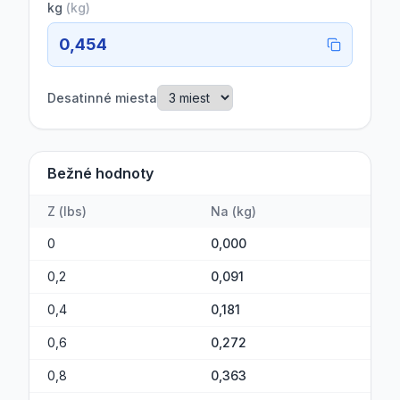
kg
(
kg
)
0,454
Desatinné miesta
Bežné hodnoty
Z
(
lbs
)
Na
(
kg
)
0
0,000
0,2
0,091
0,4
0,181
0,6
0,272
0,8
0,363