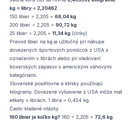
kg = libry ÷ 2,20462
150 libier ÷ 2,205 =
68,04 kg
200 libier ÷ 2,205 =
90,72 kg
25 libier ÷ 2,205 =
11,34 kg
(činky)
Prevod libier na kg je užitočný pri nákupe
dovezených športových pomôcok z USA s
označením v librách alebo pri sledovaní
boxerských zápasov s americkými váhovými
kategóriami.
Slovenské posilňovne a kliniky používajú
kilogramy. Dovezené vybavenie z USA môže mať
etikety v librách. 1 libra = 0,454 kg.
Často kladené otázky
160 libier je koľko kg?
160 ÷ 2,205 =
72,6 kg
.