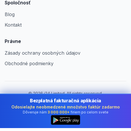
Spoločnosť
Blog
Kontakt
Právne
Zásady ochrany osobných údajov
Obchodné podmienky
©
2026
i24 Limited. All rights reserved.
Pre firmy v Slovakia
Bezplatná fakturačná aplikácia
Odosielajte neobmedzené množstvo faktúr zadarmo
Zmeniť krajinu:
Slovakia
Dôveruje nám
3 000 000+
firiem po celom svete