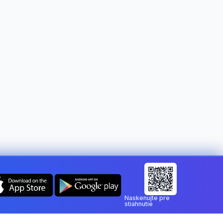
Zmeniť krajinu:
Slovakia
Naskenujte pre
stiahnutie