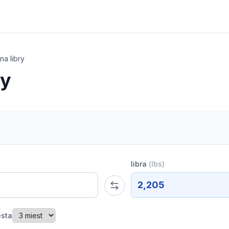
na libry
ry
libra
(
lbs
)
2,205
esta