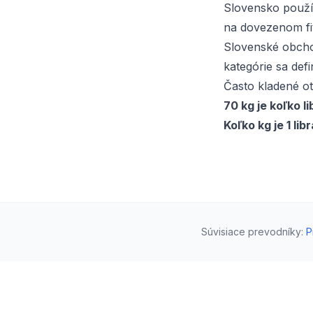
Slovensko použív
na dovezenom fi
Slovenské obcho
kategórie sa defi
Často kladené o
70 kg je koľko li
Koľko kg je 1 lib
Súvisiace prevodníky
:
P