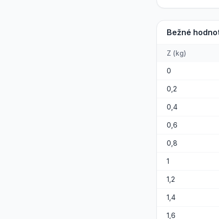
Bežné hodno
Z
(
kg
)
0
0,2
0,4
0,6
0,8
1
1,2
1,4
1,6