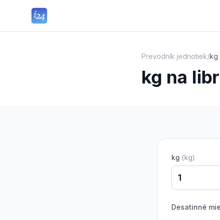
Prevodník jednotiek
/
kg 
kg na lib
kg
(
kg
)
Desatinné mi