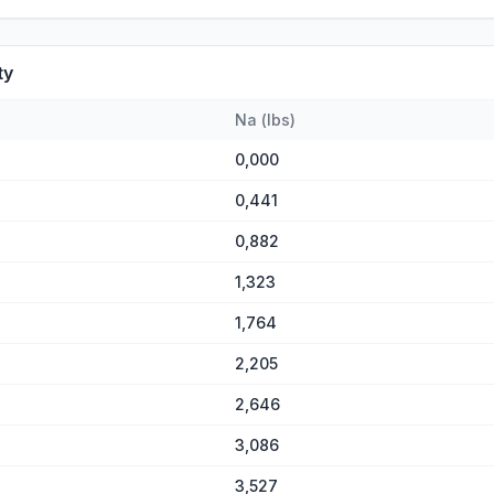
ty
Na
(
lbs
)
0,000
0,441
0,882
1,323
1,764
2,205
2,646
3,086
3,527