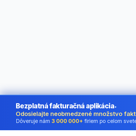
Bezplatná fakturačná aplikácia
•
©
2026
i24 Limited. All rights reserved.
•
Pre firmy v Slovak
Odosielajte neobmedzené množstvo fak
Dôveruje nám
3 000 000+
firiem po celom svet