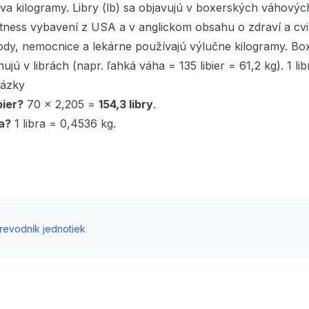
a kilogramy. Libry (lb) sa objavujú v boxerských váhovýc
tness vybavení z USA a v anglickom obsahu o zdraví a cvi
dy, nemocnice a lekárne používajú výlučne kilogramy. B
nujú v librách (napr. ľahká váha = 135 libier = 61,2 kg). 1 li
tázky
bier?
70 × 2,205 =
154,3 libry
.
ra?
1 libra = 0,4536 kg.
revodník jednotiek