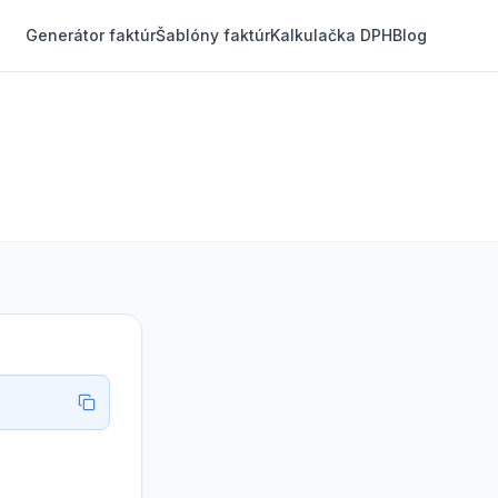
Generátor faktúr
Šablóny faktúr
Kalkulačka DPH
Blog