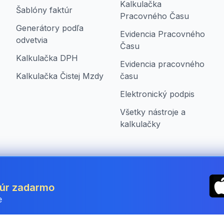
Kalkulačka
Šablóny faktúr
Pracovného Času
Generátory podľa
Evidencia Pracovného
odvetvia
Času
Kalkulačka DPH
Evidencia pracovného
Kalkulačka Čistej Mzdy
času
Elektronický podpis
Všetky nástroje a
kalkulačky
ia
túr zadarmo
e