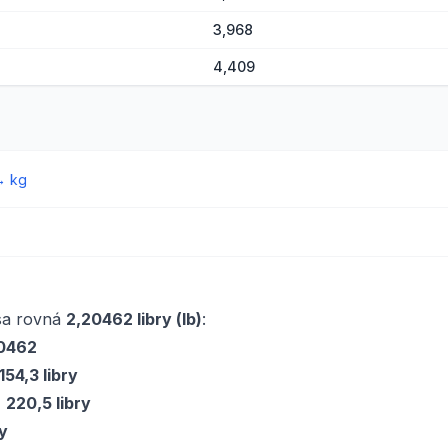
3,968
4,409
→
kg
sa rovná
2,20462 libry (lb)
:
20462
154,3 libry
=
220,5 libry
ry