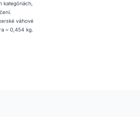
h kategóriách,
čení.
oxerské váhové
bra ≈ 0,454 kg.