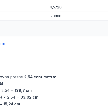
4,5720
5,0800
→
in
rovná presne
2,54 centimetra
:
54
× 2,54 =
139,7 cm
p) × 2,54 =
33,02 cm
 =
15,24 cm