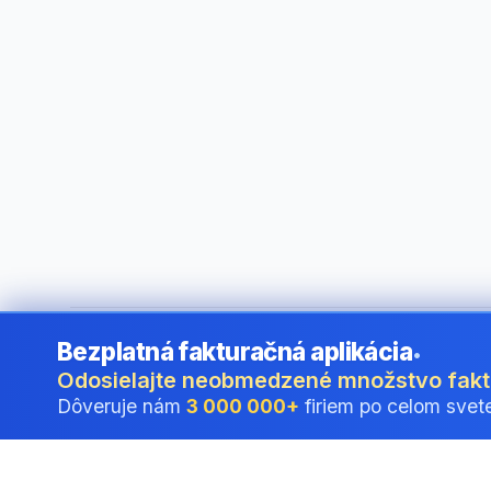
Bezplatná fakturačná aplikácia
•
©
2026
i24 Limited. All rights reserved.
•
Pre firmy v Slovak
Odosielajte neobmedzené množstvo fak
Dôveruje nám
3 000 000+
firiem po celom svet