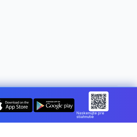
Zmeniť krajinu:
Slovakia
Naskenujte pre
stiahnutie