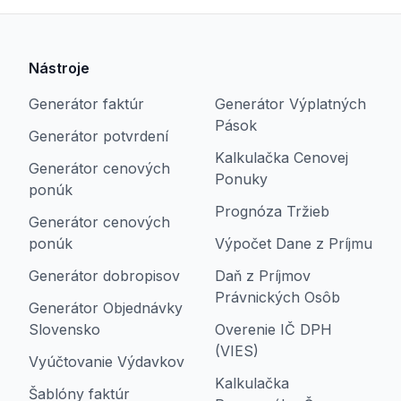
Nástroje
Generátor faktúr
Generátor Výplatných
Pások
Generátor potvrdení
Kalkulačka Cenovej
Generátor cenových
Ponuky
ponúk
Prognóza Tržieb
Generátor cenových
ponúk
Výpočet Dane z Príjmu
Generátor dobropisov
Daň z Príjmov
Právnických Osôb
Generátor Objednávky
Slovensko
Overenie IČ DPH
(VIES)
Vyúčtovanie Výdavkov
Kalkulačka
Šablóny faktúr