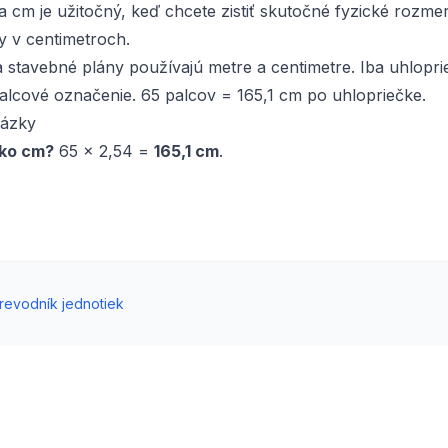
 cm je užitočný, keď chcete zistiť skutočné fyzické rozmer
y v centimetroch.
 stavebné plány používajú metre a centimetre. Iba uhlopr
alcové označenie. 65 palcov = 165,1 cm po uhlopriečke.
tázky
ľko cm?
65 × 2,54 =
165,1 cm
.
revodník jednotiek