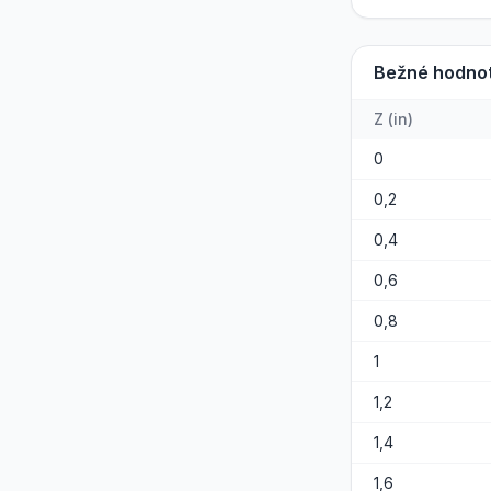
Bežné hodno
Z
(
in
)
0
0,2
0,4
0,6
0,8
1
1,2
1,4
1,6