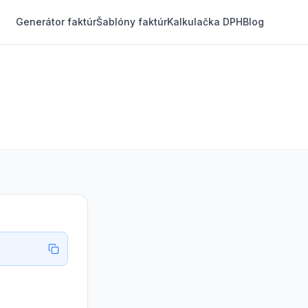
Generátor faktúr
Šablóny faktúr
Kalkulačka DPH
Blog