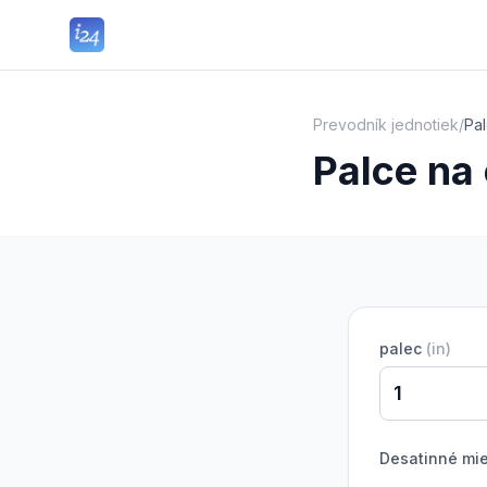
Prevodník jednotiek
/
Pa
Palce na
palec
(
in
)
Desatinné mi