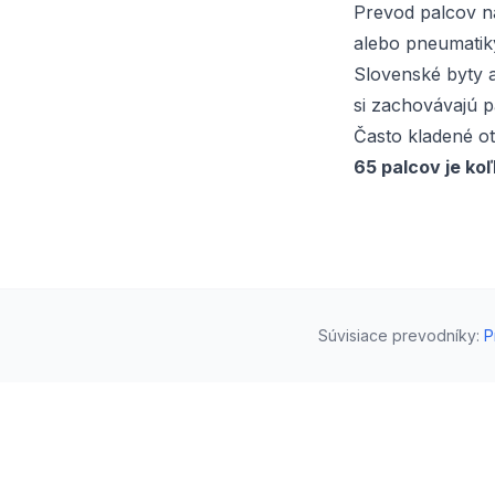
Prevod palcov na
alebo pneumatik
Slovenské byty a
si zachovávajú p
Často kladené o
65 palcov je ko
Súvisiace prevodníky
:
P