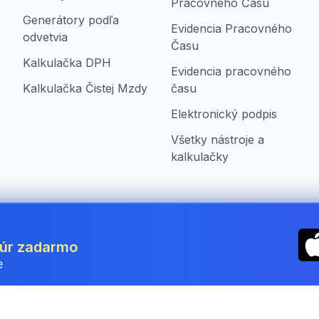
Pracovného Času
Generátory podľa
Evidencia Pracovného
odvetvia
Času
Kalkulačka DPH
Evidencia pracovného
Kalkulačka Čistej Mzdy
času
Elektronický podpis
Všetky nástroje a
kalkulačky
ia
túr zadarmo
e