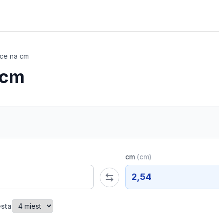
lce na cm
 cm
cm
(
cm
)
2,54
esta