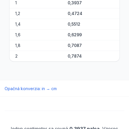
1
0,3937
1,2
0,4724
1,4
0,5512
1,6
0,6299
1,8
0,7087
2
0,7874
Opačná konverzia
:
in
→
cm
Jeden centimeter sa rovná
0,3937 palca
. Vzorec