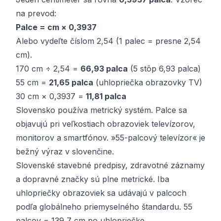
na prevod:
Palce = cm × 0,3937
Alebo vydeľte číslom 2,54 (1 palec = presne 2,54
cm).
170 cm ÷ 2,54 =
66,93 palca
(5 stôp 6,93 palca)
55 cm =
21,65 palca
(uhlopriečka obrazovky TV)
30 cm × 0,3937 =
11,81 palca
Slovensko používa metrický systém. Palce sa
objavujú pri veľkostiach obrazoviek televízorov,
monitorov a smartfónov. »55-palcový televízor« je
bežný výraz v slovenčine.
Slovenské stavebné predpisy, zdravotné záznamy
a dopravné značky sú plne metrické. Iba
uhlopriečky obrazoviek sa udávajú v palcoch
podľa globálneho priemyselného štandardu. 55
palcov = 139,7 cm po uhlopriečke.