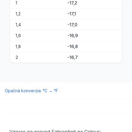
1
-17,2
1,2
-17,1
1,4
-17,0
1,6
-16,9
1,8
-16,8
2
-16,7
Opačná konverzia
:
°C
→
°F
Vzorec na prevod Fahrenheit na Celsius: