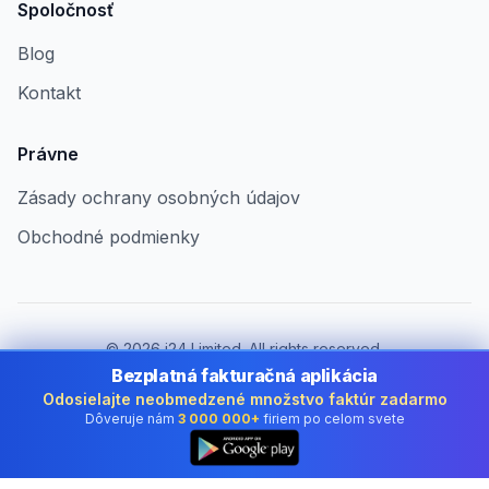
Spoločnosť
Blog
Kontakt
Právne
Zásady ochrany osobných údajov
Obchodné podmienky
©
2026
i24 Limited. All rights reserved.
Pre firmy v Slovakia
Bezplatná fakturačná aplikácia
Odosielajte neobmedzené množstvo faktúr zadarmo
Zmeniť krajinu:
Slovakia
Dôveruje nám
3 000 000+
firiem po celom svete