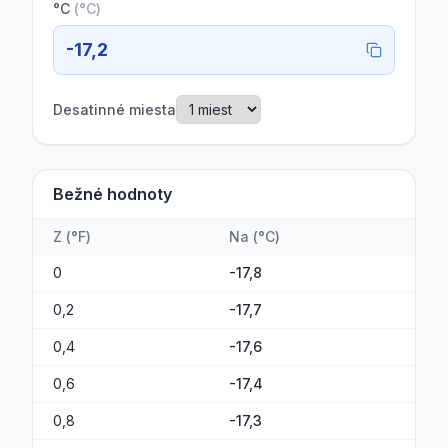
°C
(
°C
)
-17,2
Desatinné miesta
Bežné hodnoty
Z
(
°F
)
Na
(
°C
)
0
-17,8
0,2
-17,7
0,4
-17,6
0,6
-17,4
0,8
-17,3