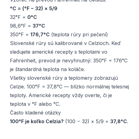
°C = (°F − 32) × 5/9
32°F =
0°C
98,6°F =
37°C
350°F =
176,7°C
(teplota rúry pri pečení)
Slovenské rúry sú kalibrované v Celzioch. Keď
sledujete americké recepty s teplotami vo
Fahrenheit, prevod je nevyhnutný: 350°F = 176°C
je štandardná teplota na koláče.
Všetky slovenské rúry a teplomery zobrazujú
Celzie. 100°F = 37,8°C — blízko normálnej telesnej
teploty. Americké recepty vždy overte, či je
teplota v °F alebo °C.
Často kladené otázky
100°F je koľko Celzia?
(100 − 32) × 5/9 =
37,8°C
.