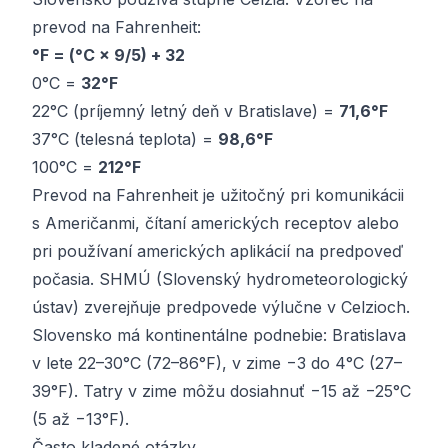
prevod na Fahrenheit:
°F = (°C × 9/5) + 32
0°C =
32°F
22°C (príjemný letný deň v Bratislave) =
71,6°F
37°C (telesná teplota) =
98,6°F
100°C =
212°F
Prevod na Fahrenheit je užitočný pri komunikácii
s Američanmi, čítaní amerických receptov alebo
pri používaní amerických aplikácií na predpoveď
počasia. SHMÚ (Slovenský hydrometeorologický
ústav) zverejňuje predpovede výlučne v Celzioch.
Slovensko má kontinentálne podnebie: Bratislava
v lete 22–30°C (72–86°F), v zime −3 do 4°C (27–
39°F). Tatry v zime môžu dosiahnuť −15 až −25°C
(5 až −13°F).
Často kladené otázky