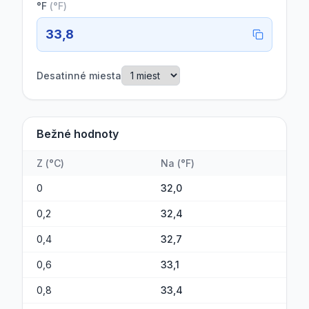
°F
(
°F
)
33,8
Desatinné miesta
Bežné hodnoty
Z
(
°C
)
Na
(
°F
)
0
32,0
0,2
32,4
0,4
32,7
0,6
33,1
0,8
33,4