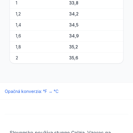
1
33,8
1,2
34,2
1,4
34,5
1,6
34,9
1,8
35,2
2
35,6
Opačná konverzia
:
°F
→
°C
Slovensko používa stupne Celzia. Vzorec na