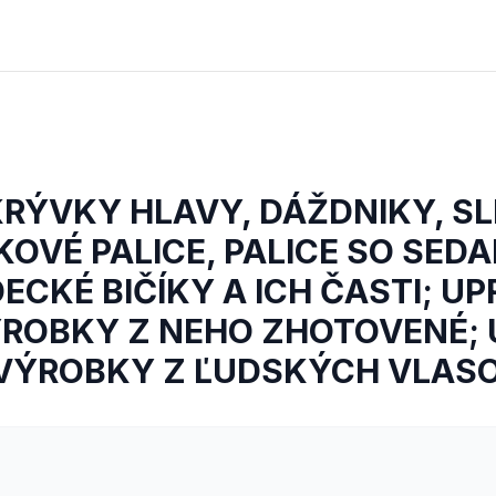
KRÝVKY HLAVY, DÁŽDNIKY, SL
OVÉ PALICE, PALICE SO SEDA
DECKÉ BIČÍKY A ICH ČASTI; U
VÝROBKY Z NEHO ZHOTOVENÉ;
 VÝROBKY Z ĽUDSKÝCH VLAS