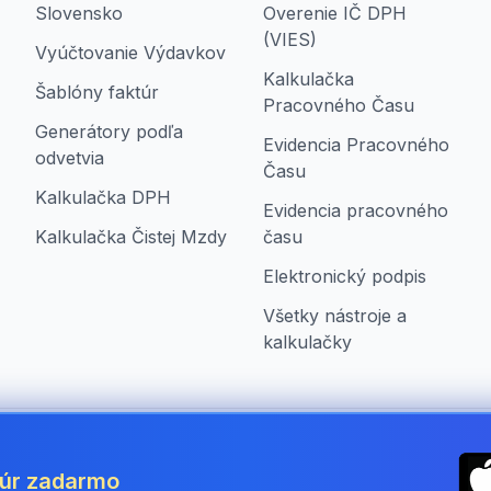
Slovensko
Overenie IČ DPH
(VIES)
Vyúčtovanie Výdavkov
Kalkulačka
Šablóny faktúr
Pracovného Času
Generátory podľa
Evidencia Pracovného
odvetvia
Času
Kalkulačka DPH
Evidencia pracovného
Kalkulačka Čistej Mzdy
času
Elektronický podpis
Všetky nástroje a
kalkulačky
ia
túr zadarmo