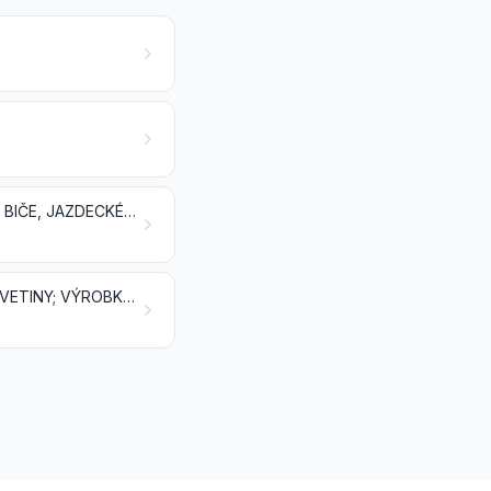
DÁŽDNIKY, SLNEČNÍKY, VYCHÁDZKOVÉ PALICE, PALICE SO SEDADIELKOM, BIČE, JAZDECKÉ BIČÍKY A ICH ČASTI
UPRAVENÉ PERIE A PÁPERIE A VÝROBKY Z PERIA ALEBO PÁPERIA; UMELÉ KVETINY; VÝROBKY Z ĽUDSKÝCH VLASOV