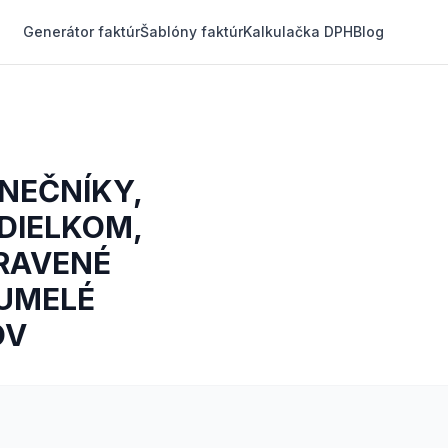
Generátor faktúr
Šablóny faktúr
Kalkulačka DPH
Blog
NEČNÍKY,
DIELKOM,
PRAVENÉ
 UMELÉ
OV