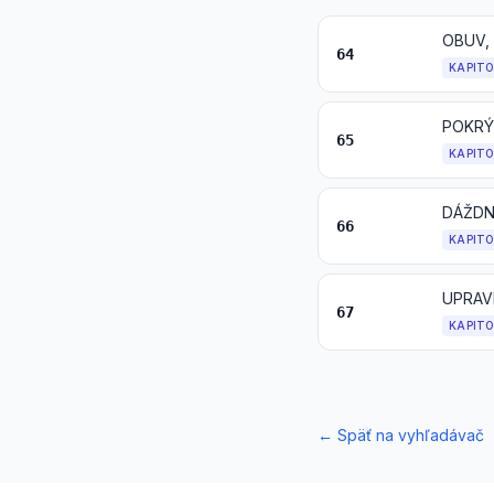
OBUV,
64
KAPIT
POKRÝ
65
KAPIT
66
KAPIT
67
KAPIT
←
Späť na vyhľadávač