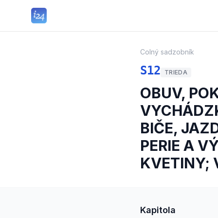
Colný sadzobník
S12
TRIEDA
OBUV, PO
VYCHÁDZK
BIČE, JAZ
PERIE A 
KVETINY;
Kapitola