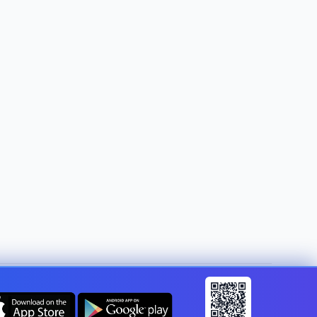
Zmeniť krajinu:
Slovakia