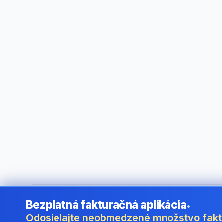
Bezplatná fakturačná aplikácia
•
©
2026
i24 Limited. All rights reserved.
•
Pre firmy v Slovak
Odosielajte neobmedzené množstvo fak