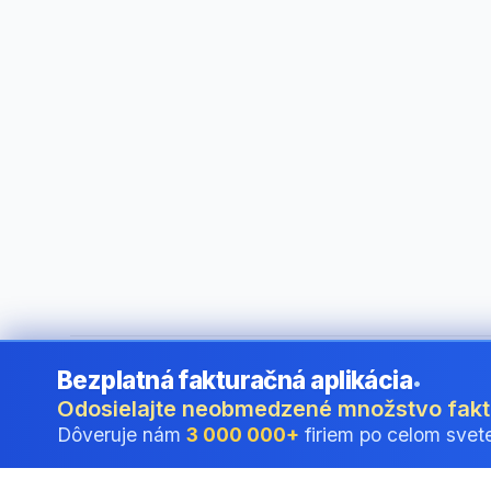
Bezplatná fakturačná aplikácia
•
©
2026
i24 Limited. All rights reserved.
•
Pre firmy v Slovak
Odosielajte neobmedzené množstvo fak
Dôveruje nám
3 000 000+
firiem po celom svet