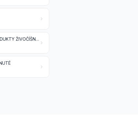
MLIEKO A MLIEČNE VÝROBKY; VTÁČIE VAJCIA; PRÍRODNÝ MED; JEDLÉ PRODUKTY ŽIVOČÍŠNEHO PÔVODU, INDE NEŠPECIFIKOVANÉ ANI NEZAHRNUTÉ
RNUTÉ