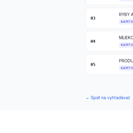
RYBY 
03
KAPIT
04
KAPIT
PRODU
05
KAPIT
←
Späť na vyhľadávač