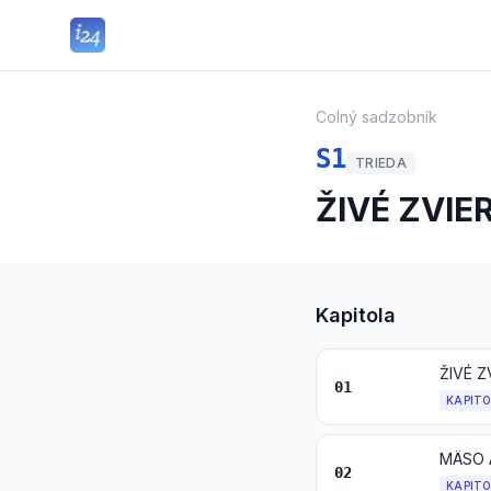
Colný sadzobník
S1
TRIEDA
ŽIVÉ ZVIE
Kapitola
ŽIVÉ Z
01
KAPIT
MÄSO 
02
KAPIT