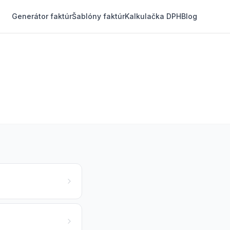
Generátor faktúr
Šablóny faktúr
Kalkulačka DPH
Blog