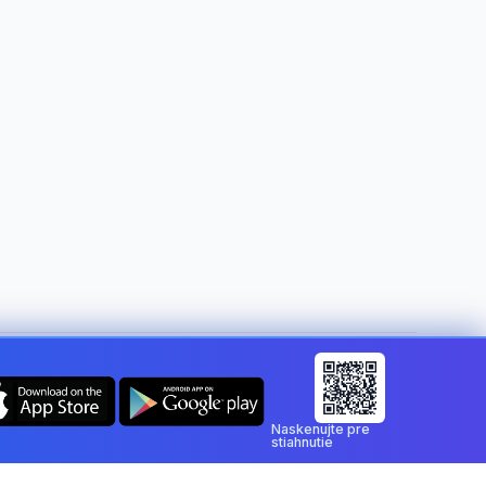
Zmeniť krajinu:
Slovakia
Naskenujte pre
stiahnutie