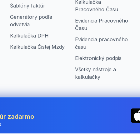
Kalkulačka
Šablóny faktúr
Pracovného Času
Generátory podľa
Evidencia Pracovného
odvetvia
Času
Kalkulačka DPH
Evidencia pracovného
Kalkulačka Čistej Mzdy
času
Elektronický podpis
Všetky nástroje a
kalkulačky
ia
túr zadarmo
e