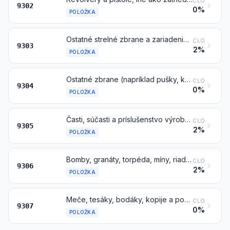
CLO
9302
0%
POLOŽKA
Ostatné strelné zbrane a zariadenia fungujúce na princípe výbuchu strelného prachu (napríklad športové brokovnice a guľovnice, strelné zbrane, ktoré možno nabíjať len ústím hlavne, pištole vystreľujúce rakety a ostatné zariadenia určené len na vypúšťanie signálnych rakiet, pištole a revolvery na streľbu slepými nábojmi, jatočné pištole, delá na vrhanie lán)
CLO
9303
2%
POLOŽKA
Ostatné zbrane (napríklad pušky, karabíny a pištole, na pružinu, na stlačený vzduch alebo plyn, obušky), okrem zbraní položky 9307
CLO
9304
0%
POLOŽKA
Časti, súčasti a príslušenstvo výrobkov položiek 9301 až 9304
CLO
9305
2%
POLOŽKA
Bomby, granáty, torpéda, míny, riadené strely a podobná vojenská výzbroj a jej časti; náboje a ostatné strelivo a ich časti a súčasti vrátane brokov a nábojových krytiek (zátok)
CLO
9306
2%
POLOŽKA
Meče, tesáky, bodáky, kopije a podobné sečné a bodné zbrane, ich časti, súčasti a ich pošvy
CLO
9307
0%
POLOŽKA