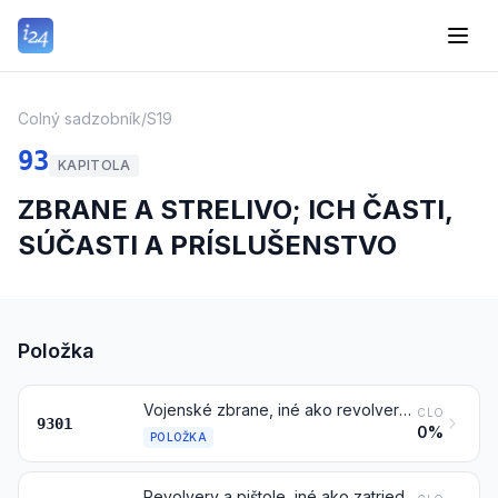
Colný sadzobník
/
S19
93
KAPITOLA
ZBRANE A STRELIVO; ICH ČASTI,
SÚČASTI A PRÍSLUŠENSTVO
Položka
Vojenské zbrane, iné ako revolvery, pištole a zbrane položky 9307
CLO
9301
0%
POLOŽKA
Revolvery a pištole, iné ako zatriedené do položky 9303 alebo 9304