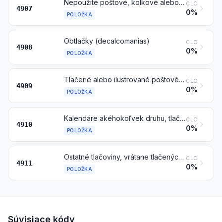
Nepoužité poštové, kolkové alebo podobné známky, ktoré sú v obehu alebo majú byť vydané v krajine, v ktorej budú mať uznanú nominálnu hodnotu; aršíky známok; bankovky; šekové tlačivá; akcie, obligácie a podobné cenné papiere
CLO
4907
0%
POLOŽKA
Obtlačky (decalcomanias)
CLO
4908
0%
POLOŽKA
Tlačené alebo ilustrované poštové karty alebo pohľadnice; tlačené karty s osobnými pozdravmi, správami alebo oznámeniami, tiež ilustrované, tiež s obálkami alebo ozdobami
CLO
4909
0%
POLOŽKA
Kalendáre akéhokoľvek druhu, tlačené, vrátane kalendárov vo forme blokov
CLO
4910
0%
POLOŽKA
Ostatné tlačoviny, vrátane tlačených obrazov a fotografií
CLO
4911
0%
POLOŽKA
Súvisiace kódy