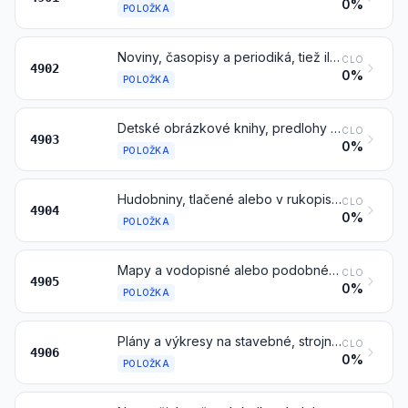
0%
POLOŽKA
Noviny, časopisy a periodiká, tiež ilustrované alebo obsahujúce reklamný materiál
CLO
4902
0%
POLOŽKA
Detské obrázkové knihy, predlohy na kreslenie alebo maľovanie
CLO
4903
0%
POLOŽKA
Hudobniny, tlačené alebo v rukopise, tiež viazané alebo ilustrované
CLO
4904
0%
POLOŽKA
Mapy a vodopisné alebo podobné mapy všetkých druhov, vrátane atlasov, nástenných máp, topografických plánov a glóbusov, tlačené
CLO
4905
0%
POLOŽKA
Plány a výkresy na stavebné, strojnícke, priemyselné, obchodné, topografické alebo podobné účely, ktorých originály boli nakreslené ručne; ručne písané texty; fotografické reprodukcie na citlivom papieri a uhľové kópie plánov, výkresov a textov uvedených v tejto položke
CLO
4906
0%
POLOŽKA