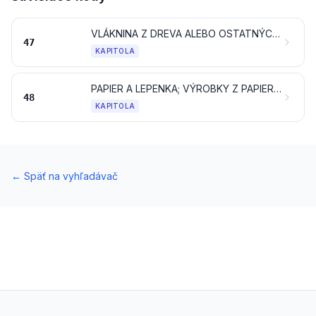
VLÁKNINA Z DREVA ALEBO OSTATNÝCH VLÁKNITÝCH CELULÓZOVÝCH MATERIÁLOV; ZBEROVÝ (ODPAD A VÝMET) PAPIER ALEBO LEPENKA
47
KAPITOLA
PAPIER A LEPENKA; VÝROBKY Z PAPIEROVINY, PAPIERA ALEBO LEPENKY
48
KAPITOLA
←
Späť na vyhľadávač