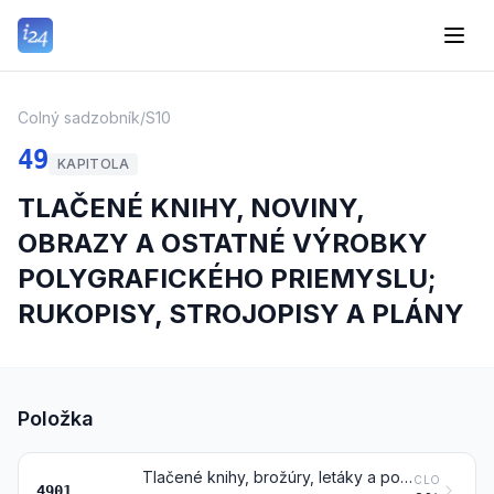
Colný sadzobník
/
S10
49
KAPITOLA
TLAČENÉ KNIHY, NOVINY,
OBRAZY A OSTATNÉ VÝROBKY
POLYGRAFICKÉHO PRIEMYSLU;
RUKOPISY, STROJOPISY A PLÁNY
Položka
Tlačené knihy, brožúry, letáky a podobné tlačoviny, tiež v jednotlivých listoch
CLO
4901