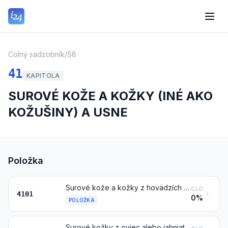
Colný sadzobník
/
S8
41
KAPITOLA
SUROVÉ KOŽE A KOŽKY (INÉ AKO
KOŽUŠINY) A USNE
Položka
Surové kože a kožky z hovädzích zvierat (vrátane byvolov) alebo koňovitých zvierat (čerstvé alebo solené, sušené, vápnené, piklované alebo inak konzervované, ale nevyčinené, nespracované na pergamen ani ďalej upravené), tiež odchlpené alebo štiepané
CLO
4101
0%
POLOŽKA
Surové kožky z oviec alebo jahniat (čerstvé alebo solené, sušené, vápnené, piklované alebo inak konzervované, ale nevyčinené, nespracované na pergamen ani ďalej upravené), tiež odchlpené alebo štiepané, iné ako kožky vylúčené poznámkou 1 c) k tejto kapitole