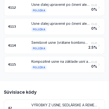
Usne ďalej upravené po činení alebo krustovaní, vrátane pergamenových usní, z oviec alebo jahniat, bez vlny, tiež štiepané, iné ako usne položky 4114
CLO
4112
0%
POLOŽKA
Usne ďalej upravené po činení alebo krustovaní, vrátane pergamenových usní, z ostatných zvierat, bez vlny alebo odchlpené, tiež štiepané, iné ako usne položky 4114
CLO
4113
0%
POLOŽKA
Semišové usne (vrátane kombinovaného semišu); lakové usne a lakové laminované usne; metalizované usne
CLO
4114
2.5%
POLOŽKA
Kompozitné usne na základe usní alebo usňových vlákien, v doskách, listoch alebo pásoch, tiež vo zvitkoch; odrezky a ostatné zvyšky z usní alebo kompozitných usní, nepoužiteľné na výrobu predmetov z usní; kožené piliny, prach a múčka
CLO
4115
0%
POLOŽKA
Súvisiace kódy
VÝROBKY Z USNE; SEDLÁRSKE A REMENÁRSKE VÝROBKY; CESTOVNÉ POTREBY, KABELKY A PODOBNÉ SCHRÁNKY; VÝROBKY Z ČRIEV ZVIERAT (INÉ AKO MESINSKÝ VLAS)
42