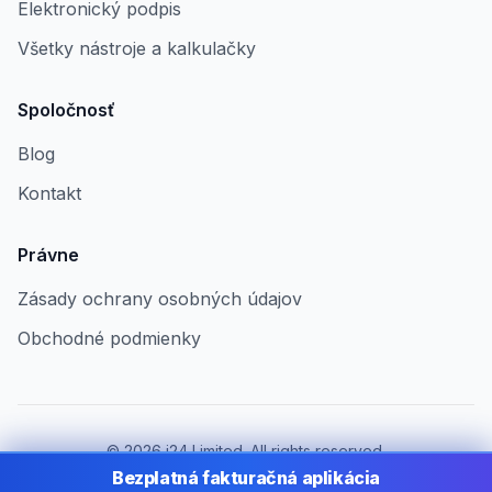
Elektronický podpis
Všetky nástroje a kalkulačky
Spoločnosť
Blog
Kontakt
Právne
Zásady ochrany osobných údajov
Obchodné podmienky
©
2026
i24 Limited. All rights reserved.
Pre firmy v Slovakia
Bezplatná fakturačná aplikácia