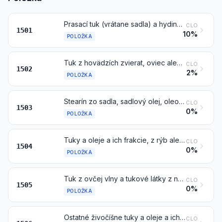
Prasací tuk (vrátane sadla) a hydinový tuk, iný ako tuk položky 0209 alebo 1503
CLO
1501
10%
POLOŽKA
Tuk z hovädzích zvierat, oviec alebo kôz, iný ako tuk položky 1503
CLO
1502
2%
POLOŽKA
Stearín zo sadla, sadlový olej, oleostearín, oleomargarín a lojový olej, nie emulgované alebo zmiešané alebo inak upravené
CLO
1503
0%
POLOŽKA
Tuky a oleje a ich frakcie, z rýb alebo morských cicavcov, tiež rafinované, ale chemicky nemodifikované
CLO
1504
0%
POLOŽKA
Tuk z ovčej vlny a tukové látky z neho získané (vrátane lanolínu)
CLO
1505
0%
POLOŽKA
Ostatné živočíšne tuky a oleje a ich frakcie, tiež rafinované, ale chemicky nemodifikované
CLO