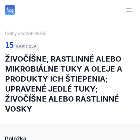
Colný sadzobník
/
S3
15
KAPITOLA
ŽIVOČÍŠNE, RASTLINNÉ ALEBO
MIKROBIÁLNE TUKY A OLEJE A
PRODUKTY ICH ŠTIEPENIA;
UPRAVENÉ JEDLÉ TUKY;
ŽIVOČÍŠNE ALEBO RASTLINNÉ
VOSKY
Položka