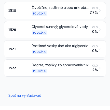
Živočíšne, rastlinné alebo mikrobiálne tuky a oleje a ich frakcie, varené, oxidované, dehydrované, sírené, fúkané, polymerizované teplom vo vákuu alebo v inertnom plyne alebo inak chemicky modifikované, okrem tukov, olejov a frakcií položky 1516; nejedlé zmesi alebo prípravky zo živočíšnych, rastlinných alebo mikrobiálnych tukov alebo olejov alebo z frakcií rôznych tukov alebo z olejov tejto kapitoly, inde nešpecifikované ani nezahrnuté
CLO
1518
7.7%
POLOŽKA
Glycerol surový; glycerolové vody a glycerolové lúhy
CLO
1520
0%
POLOŽKA
Rastlinné vosky (iné ako triglyceridy), včelí vosk, ostatné hmyzie vosky a spermacet, tiež rafinované alebo farbené
CLO
1521
0%
POLOŽKA
Degras; zvyšky zo spracovania tukových látok alebo živočíšnych alebo rastlinných voskov
CLO
1522
2%
POLOŽKA
←
Späť na vyhľadávač