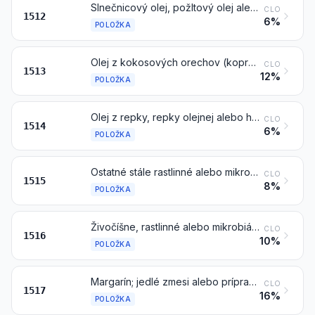
Slnečnicový olej, požltový olej alebo bavlníkový olej a ich frakcie, tiež rafinované, ale chemicky nemodifikované
CLO
1512
6%
POLOŽKA
Olej z kokosových orechov (koprový olej), olej z palmových jadier alebo babassový olej a ich frakcie, tiež rafinované, ale chemicky nemodifikované
CLO
1513
12%
POLOŽKA
Olej z repky, repky olejnej alebo horčicový olej a ich frakcie, tiež rafinované, ale chemicky nemodifikované
CLO
1514
6%
POLOŽKA
Ostatné stále rastlinné alebo mikrobiálne tuky a oleje (vrátane jojobového oleja) a ich frakcie, tiež rafinované, ale chemicky nemodifikované
CLO
1515
8%
POLOŽKA
Živočíšne, rastlinné alebo mikrobiálne tuky a oleje a ich frakcie, čiastočne alebo úplne hydrogenované, interesterifikované, reesterifikované alebo elaidinizované, tiež rafinované, ale ďalej neupravené
CLO
1516
10%
POLOŽKA
Margarín; jedlé zmesi alebo prípravky zo živočíšnych, rastlinných alebo mikrobiálnych tukov alebo olejov alebo frakcií rôznych tukov alebo olejov tejto kapitoly, iné ako jedlé tuky a oleje alebo ich frakcie položky 1516
CLO
1517
16%
POLOŽKA