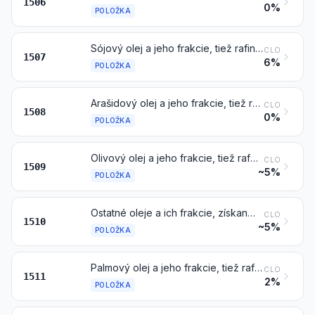
1506
0%
POLOŽKA
Sójový olej a jeho frakcie, tiež rafinované, ale chemicky nemodifikované
CLO
1507
6%
POLOŽKA
Arašidový olej a jeho frakcie, tiež rafinované, ale chemicky nemodifikované
CLO
1508
0%
POLOŽKA
Olivový olej a jeho frakcie, tiež rafinované, ale chemicky nemodifikované
CLO
1509
~5%
POLOŽKA
Ostatné oleje a ich frakcie, získané výlučne z olív, tiež rafinované, ale chemicky nemodifikované, vrátane zmesí týchto olejov alebo frakcií s olejmi alebo frakciami položky 1509
CLO
1510
~5%
POLOŽKA
Palmový olej a jeho frakcie, tiež rafinované, ale chemicky nemodifikované
CLO
1511
2%
POLOŽKA