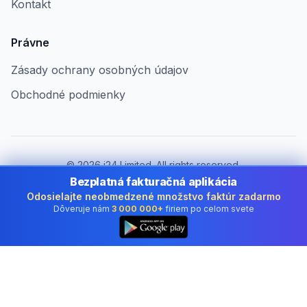
Kontakt
Právne
Zásady ochrany osobných údajov
Obchodné podmienky
©
2026
i24 Limited. All rights reserved.
Pre firmy v Slovakia
Bezplatná fakturačná aplikácia
Odosielajte neobmedzené množstvo faktúr zadarmo
Zmeniť krajinu:
Slovakia
Dôveruje nám
3 000 000+
firiem po celom svete