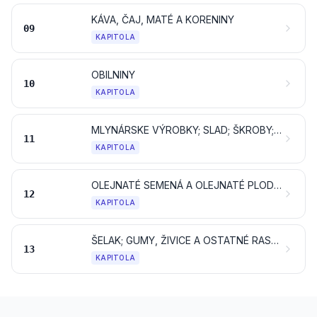
KÁVA, ČAJ, MATÉ A KORENINY
09
KAPITOLA
OBILNINY
10
KAPITOLA
MLYNÁRSKE VÝROBKY; SLAD; ŠKROBY; INULÍN; PŠENIČNÝ LEPOK
11
KAPITOLA
OLEJNATÉ SEMENÁ A OLEJNATÉ PLODY; RÔZNE ZRNÁ, SEMENÁ A PLODY; PRIEMYSELNÉ ALEBO LIEČIVÉ RASTLINY; SLAMA A KRMOVINY
12
KAPITOLA
ŠELAK; GUMY, ŽIVICE A OSTATNÉ RASTLINNÉ ŠŤAVY A VÝŤAŽKY
13
KAPITOLA