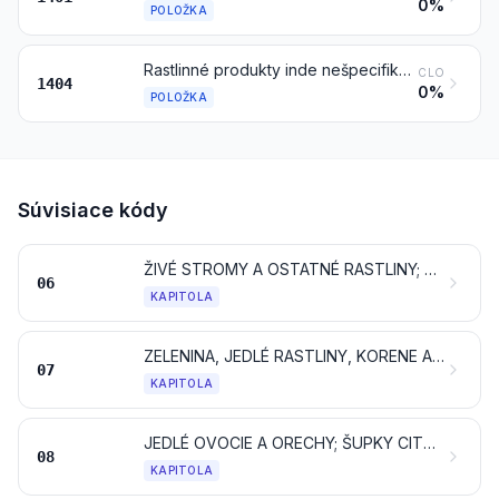
0%
POLOŽKA
Rastlinné produkty inde nešpecifikované ani nezahrnuté
CLO
1404
0%
POLOŽKA
Súvisiace kódy
ŽIVÉ STROMY A OSTATNÉ RASTLINY; CIBULE, KORENE A PODOBNE; REZANÉ KVETINY A OKRASNÉ LÍSTIE
06
KAPITOLA
ZELENINA, JEDLÉ RASTLINY, KORENE A HĽUZY
07
KAPITOLA
JEDLÉ OVOCIE A ORECHY; ŠUPKY CITRUSOVÝCH PLODOV ALEBO MELÓNOV
08
KAPITOLA