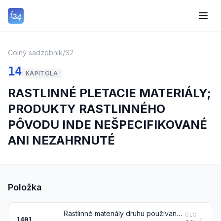
Colný sadzobník
/
S2
14
KAPITOLA
RASTLINNÉ PLETACIE MATERIÁLY;
PRODUKTY RASTLINNÉHO
PÔVODU INDE NEŠPECIFIKOVANÉ
ANI NEZAHRNUTÉ
Položka
Rastlinné materiály druhu používaného hlavne na pletenie (napríklad bambus, ratan, sitina, tŕstie, vŕbové prútie, rafia, čistená, bielená alebo farbená obilná slama, a lipová kôra)
CLO
1401