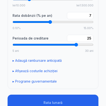
lei10.000
lei1.500.000
Rata dobânzii (% pe an)
0.10%
15.00%
Perioada de creditare
5 ani
30 ani
▸
Adaugă rambursare anticipată
▸
Afișează costurile achiziției
▸
Programe guvernamentale
Rata lunară