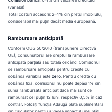
Comision bancă:
0–1% din valoarea creditului
(variabil)
Total costuri accesorii: 2–4% din prețul imobilului,
considerabil mai puțin decât media europeană.
Rambursare anticipată
Conform OUG 50/2010 (transpunere Directivă
UE), consumatorul are dreptul la rambursare
anticipată parțială sau totală oricând. Comisionul
de rambursare anticipată pentru credite cu
dobândă variabilă este
zero
. Pentru credite cu
dobândă fixă, comisionul nu poate depăși 1% din
suma rambursată anticipat dacă mai sunt de
rambursat cel puțin 12 luni, respectiv 0,5% în caz
contrar. Folosiți funcția
Adaugă plată suplimentară
din calculator pentru a vedea impactul unei plăți