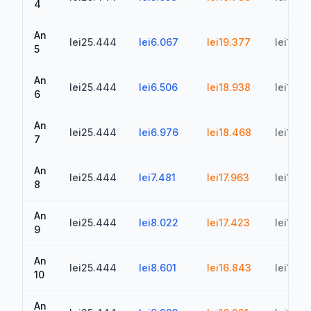
4
An
lei25.444
lei6.067
lei19.377
lei100.
5
An
lei25.444
lei6.506
lei18.938
lei119.
6
An
lei25.444
lei6.976
lei18.468
lei138.1
7
An
lei25.444
lei7.481
lei17.963
lei156.
8
An
lei25.444
lei8.022
lei17.423
lei173.
9
An
lei25.444
lei8.601
lei16.843
lei190.
10
An