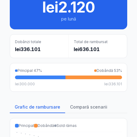
lei2.120
pe lună
Dobânzi totale
Total de rambursat
lei336.101
lei636.101
Principal
47
%
Dobândă
53
%
lei300.000
lei336.101
Grafic de rambursare
Compară scenarii
Principal
Dobândă
Sold rămas
lei300k