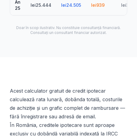
An
lei25.444
lei24.505
lei939
lei336.
25
Doar în scop ilustrativ. Nu constituie consultanță financiară.
Consultați un consultant financiar autorizat.
Acest calculator gratuit de credit ipotecar
calculează rata lunară, dobânda totală, costurile
de achiziție și un grafic complet de rambursare —
fără înregistrare sau adresă de email.
În România, creditele ipotecare sunt aproape
exclusiv cu dobândă variabilă indexată la IRCC