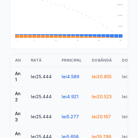
lei225k
lei150k
lei75k
lei0
1
5
10
15
20
25
AN
RATĂ
PRINCIPAL
DOBÂNDĂ
DOBÂNZ
An
lei25.444
lei4.589
lei20.855
lei20.8
1
An
lei25.444
lei4.921
lei20.523
lei41.3
2
An
lei25.444
lei5.277
lei20.167
lei61.5
3
An
lei25.444
lei5.658
lei19.786
lei81.3