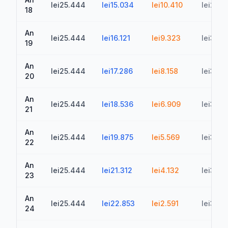
lei25.444
lei15.034
lei10.410
lei298.
18
An
lei25.444
lei16.121
lei9.323
lei307.
19
An
lei25.444
lei17.286
lei8.158
lei315.
20
An
lei25.444
lei18.536
lei6.909
lei322.
21
An
lei25.444
lei19.875
lei5.569
lei328
22
An
lei25.444
lei21.312
lei4.132
lei332.
23
An
lei25.444
lei22.853
lei2.591
lei335.
24