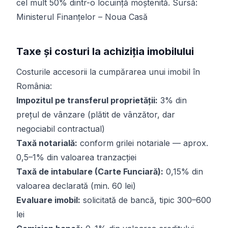
cel mult 50% dintr-o locuință moștenită. Sursă:
Ministerul Finanțelor – Noua Casă
Taxe și costuri la achiziția imobilului
Costurile accesorii la cumpărarea unui imobil în
România:
Impozitul pe transferul proprietății:
3% din
prețul de vânzare (plătit de vânzător, dar
negociabil contractual)
Taxă notarială:
conform grilei notariale — aprox.
0,5–1% din valoarea tranzacției
Taxă de intabulare (Carte Funciară):
0,15% din
valoarea declarată (min. 60 lei)
Evaluare imobil:
solicitată de bancă, tipic 300–600
lei