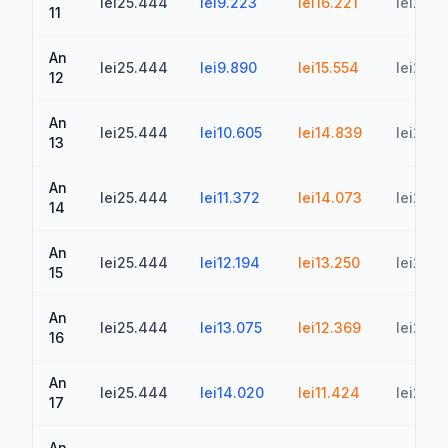
lei25.444
lei9.223
lei16.221
lei206.
11
An
lei25.444
lei9.890
lei15.554
lei222.
12
An
lei25.444
lei10.605
lei14.839
lei236.
13
An
lei25.444
lei11.372
lei14.073
lei251.
14
An
lei25.444
lei12.194
lei13.250
lei264
15
An
lei25.444
lei13.075
lei12.369
lei276
16
An
lei25.444
lei14.020
lei11.424
lei288
17
An