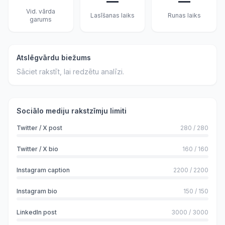
—
—
Vid. vārda
Lasīšanas laiks
Runas laiks
garums
Atslēgvārdu biežums
Sāciet rakstīt, lai redzētu analīzi.
Sociālo mediju rakstzīmju limiti
Twitter / X post
280
/
280
Twitter / X bio
160
/
160
Instagram caption
2200
/
2200
Instagram bio
150
/
150
LinkedIn post
3000
/
3000