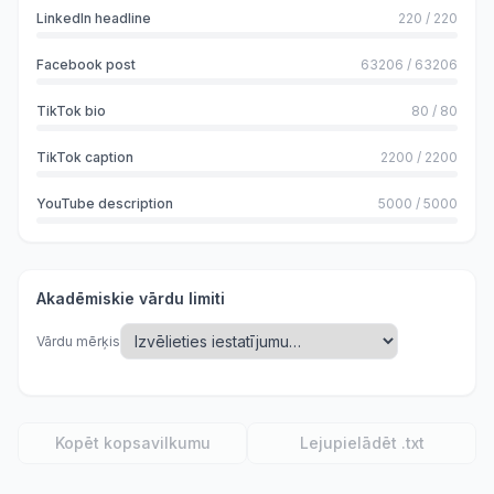
LinkedIn headline
220
/
220
Facebook post
63206
/
63206
TikTok bio
80
/
80
TikTok caption
2200
/
2200
YouTube description
5000
/
5000
Akadēmiskie vārdu limiti
Vārdu mērķis
Kopēt kopsavilkumu
Lejupielādēt .txt