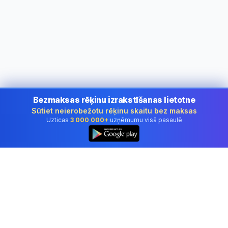
Bezmaksas rēķinu izrakstīšanas lietotne
Sūtiet neierobežotu rēķinu skaitu bez maksas
Uzticas
3 000 000+
uzņēmumu visā pasaulē
👆