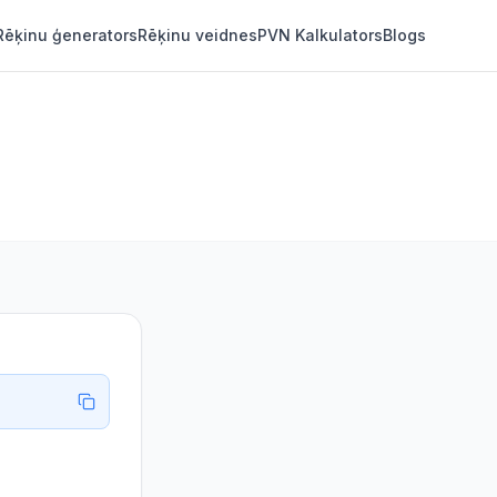
Rēķinu ģenerators
Rēķinu veidnes
PVN Kalkulators
Blogs