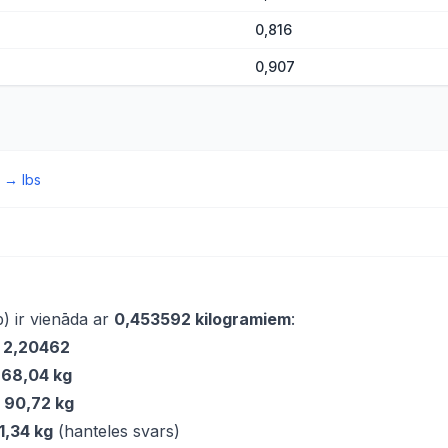
0,816
0,907
→
lbs
b) ir vienāda ar
0,453592 kilogramiem
:
÷ 2,20462
=
68,04 kg
=
90,72 kg
11,34 kg
(hanteles svars)