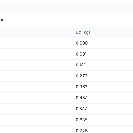
as
Uz
(
kg
)
0,000
0,091
0,181
0,272
0,363
0,454
0,544
0,635
0,726