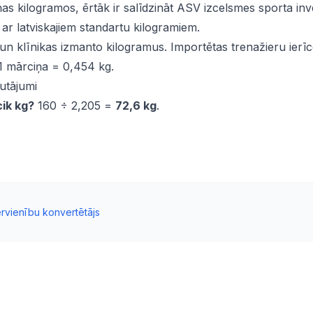
as kilogramos, ērtāk ir salīdzināt ASV izcelsmes sporta in
ar latviskajiem standartu kilogramiem.
 un klīnikas izmanto kilogramus. Importētas trenažieru ierī
1 mārciņa = 0,454 kg.
autājumi
cik kg?
160 ÷ 2,205 =
72,6 kg
.
rvienību konvertētājs