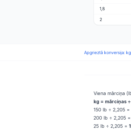
1,8
2
Apgrieztā konversija
:
kg
Viena mārciņa (l
kg = mārciņas 
150 lb ÷ 2,205 
200 lb ÷ 2,205 
25 lb ÷ 2,205 =