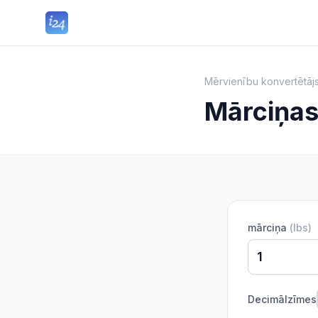
Mērvienību konvertētāj
Mārciņas
mārciņa
(
lbs
)
Decimālzīmes