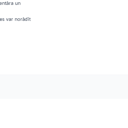
ventāra un
ces var norādīt