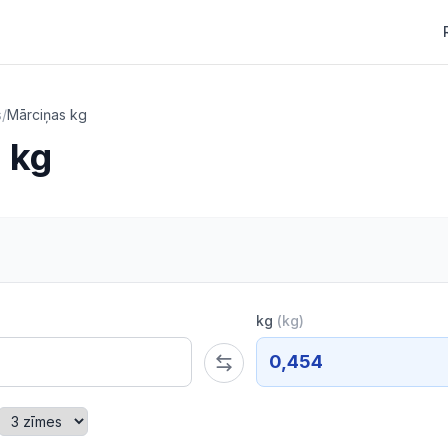
s
/
Mārciņas kg
 kg
kg
(
kg
)
0,454