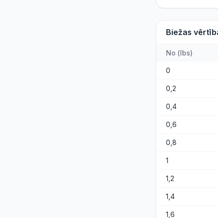
Biežas vērtīb
No
(
lbs
)
0
0,2
0,4
0,6
0,8
1
1,2
1,4
1,6