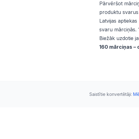
Pārvēršot mārciņ
produktu svarus 
Latvijas aptiekas
svaru mārciņās. 
Biežāk uzdotie j
160 mārciņas – 
Saistītie konvertētāji
:
Mē