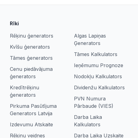
Rīki
Rēķinu ģenerators
Algas Lapiņas
Ģenerators
Kvīšu ģenerators
Tāmes Kalkulators
Tāmes ģenerators
Ieņēmumu Prognoze
Cenu piedāvājuma
ģenerators
Nodokļu Kalkulators
Kredītrēķinu
Dividenžu Kalkulators
ģenerators
PVN Numura
Pirkuma Pasūtījuma
Pārbaude (VIES)
Generators Latvija
Darba Laika
Izdevumu Atskaite
Kalkulators
Rēķinu veidnes
Darba Laika Uzskaite