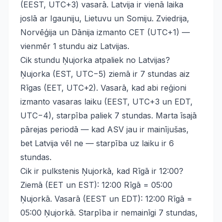
(EEST, UTC+3) vasarā. Latvija ir vienā laika
joslā ar Igauniju, Lietuvu un Somiju. Zviedrija,
Norvēģija un Dānija izmanto CET (UTC+1) —
vienmēr 1 stundu aiz Latvijas.
Cik stundu Ņujorka atpaliek no Latvijas?
Ņujorka (EST, UTC−5) ziemā ir 7 stundas aiz
Rīgas (EET, UTC+2). Vasarā, kad abi reģioni
izmanto vasaras laiku (EEST, UTC+3 un EDT,
UTC−4), starpība paliek 7 stundas. Marta īsajā
pārejas periodā — kad ASV jau ir mainījušas,
bet Latvija vēl ne — starpība uz laiku ir 6
stundas.
Cik ir pulkstenis Ņujorkā, kad Rīgā ir 12:00?
Ziemā (EET un EST): 12:00 Rīgā = 05:00
Ņujorkā. Vasarā (EEST un EDT): 12:00 Rīgā =
05:00 Ņujorkā. Starpība ir nemainīgi 7 stundas,