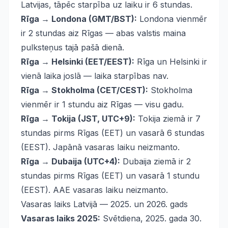
Latvijas, tāpēc starpība uz laiku ir 6 stundas.
Rīga → Londona (GMT/BST):
Londona vienmēr
ir 2 stundas aiz Rīgas — abas valstis maina
pulksteņus tajā pašā dienā.
Rīga → Helsinki (EET/EEST):
Rīga un Helsinki ir
vienā laika joslā — laika starpības nav.
Rīga → Stokholma (CET/CEST):
Stokholma
vienmēr ir 1 stundu aiz Rīgas — visu gadu.
Rīga → Tokija (JST, UTC+9):
Tokija ziemā ir 7
stundas pirms Rīgas (EET) un vasarā 6 stundas
(EEST). Japānā vasaras laiku neizmanto.
Rīga → Dubaija (UTC+4):
Dubaija ziemā ir 2
stundas pirms Rīgas (EET) un vasarā 1 stundu
(EEST). AAE vasaras laiku neizmanto.
Vasaras laiks Latvijā — 2025. un 2026. gads
Vasaras laiks 2025:
Svētdiena, 2025. gada 30.