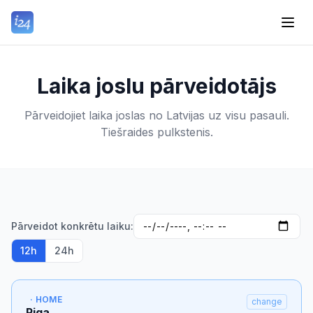
Laika joslu pārveidotājs
Pārveidojiet laika joslas no Latvijas uz visu pasauli.
Tiešraides pulkstenis.
Pārveidot konkrētu laiku:
12h
24h
· HOME
change
Riga