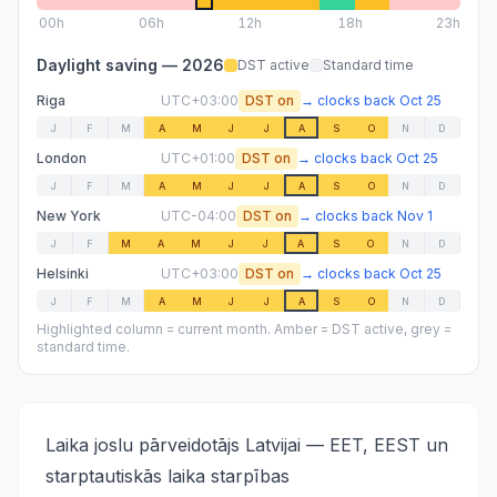
00
h
06
h
12
h
18
h
23h
Daylight saving —
2026
DST active
Standard time
Riga
UTC+03:00
DST on
→
clocks back
Oct 25
J
F
M
A
M
J
J
A
S
O
N
D
London
UTC+01:00
DST on
→
clocks back
Oct 25
J
F
M
A
M
J
J
A
S
O
N
D
New York
UTC-04:00
DST on
→
clocks back
Nov 1
J
F
M
A
M
J
J
A
S
O
N
D
Helsinki
UTC+03:00
DST on
→
clocks back
Oct 25
J
F
M
A
M
J
J
A
S
O
N
D
Highlighted column = current month. Amber = DST active, grey =
standard time.
Laika joslu pārveidotājs Latvijai — EET, EEST un
starptautiskās laika starpības