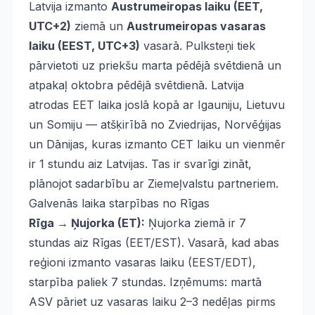
Latvija izmanto
Austrumeiropas laiku (EET,
UTC+2)
ziemā un
Austrumeiropas vasaras
laiku (EEST, UTC+3)
vasarā. Pulksteņi tiek
pārvietoti uz priekšu marta pēdējā svētdienā un
atpakaļ oktobra pēdējā svētdienā. Latvija
atrodas EET laika joslā kopā ar Igauniju, Lietuvu
un Somiju — atšķirībā no Zviedrijas, Norvēģijas
un Dānijas, kuras izmanto CET laiku un vienmēr
ir 1 stundu aiz Latvijas. Tas ir svarīgi zināt,
plānojot sadarbību ar Ziemeļvalstu partneriem.
Galvenās laika starpības no Rīgas
Rīga → Ņujorka (ET):
Ņujorka ziemā ir 7
stundas aiz Rīgas (EET/EST). Vasarā, kad abas
reģioni izmanto vasaras laiku (EEST/EDT),
starpība paliek 7 stundas. Izņēmums: martā
ASV pāriet uz vasaras laiku 2–3 nedēļas pirms