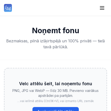
Noņemt fonu
Bezmaksas, pilnā izšķirtspējā un 100% privāti — tieši
tavā pārlūkā.
Velc attēlu šeit, lai noņemtu fonu
PNG, JPG vai WebP — līdz 30 MB. Pievieno vairākus
apstrādei pa partijām.
…vai ielīmē attēlu (Ctrl/⌘+V), vai izmanto URL zemāk