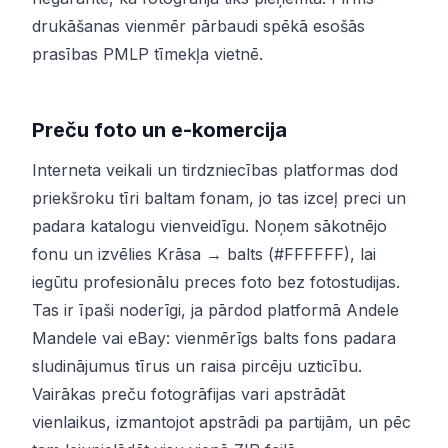
drukāšanas vienmēr pārbaudi spēkā esošās
prasības PMLP tīmekļa vietnē.
Preču foto un e-komercija
Interneta veikali un tirdzniecības platformas dod
priekšroku tīri baltam fonam, jo tas izceļ preci un
padara katalogu vienveidīgu. Noņem sākotnējo
fonu un izvēlies Krāsa → balts (#FFFFFF), lai
iegūtu profesionālu preces foto bez fotostudijas.
Tas ir īpaši noderīgi, ja pārdod platformā Andele
Mandele vai eBay: vienmērīgs balts fons padara
sludinājumus tīrus un raisa pircēju uzticību.
Vairākas preču fotogrāfijas vari apstrādāt
vienlaikus, izmantojot apstrādi pa partijām, un pēc