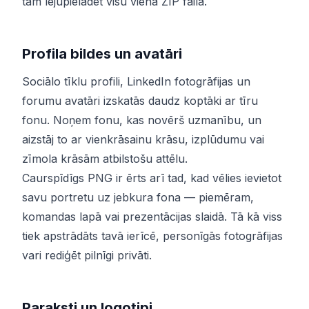
tam lejupielādēt visu vienā ZIP failā.
Profila bildes un avatāri
Sociālo tīklu profili, LinkedIn fotogrāfijas un
forumu avatāri izskatās daudz koptāki ar tīru
fonu. Noņem fonu, kas novērš uzmanību, un
aizstāj to ar vienkrāsainu krāsu, izplūdumu vai
zīmola krāsām atbilstošu attēlu.
Caurspīdīgs PNG ir ērts arī tad, kad vēlies ievietot
savu portretu uz jebkura fona — piemēram,
komandas lapā vai prezentācijas slaidā. Tā kā viss
tiek apstrādāts tavā ierīcē, personīgās fotogrāfijas
vari rediģēt pilnīgi privāti.
Paraksti un logotipi