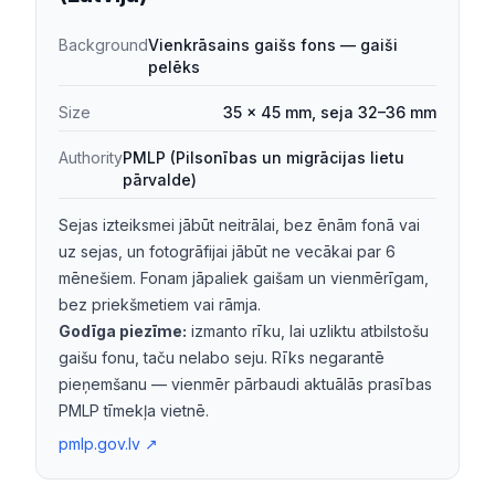
Background
Vienkrāsains gaišs fons — gaiši
pelēks
Size
35 × 45 mm, seja 32–36 mm
Authority
PMLP (Pilsonības un migrācijas lietu
pārvalde)
Sejas izteiksmei jābūt neitrālai, bez ēnām fonā vai
uz sejas, un fotogrāfijai jābūt ne vecākai par 6
mēnešiem. Fonam jāpaliek gaišam un vienmērīgam,
bez priekšmetiem vai rāmja.
Godīga piezīme:
izmanto rīku, lai uzliktu atbilstošu
gaišu fonu, taču nelabo seju. Rīks negarantē
pieņemšanu — vienmēr pārbaudi aktuālās prasības
PMLP tīmekļa vietnē.
pmlp.gov.lv
↗