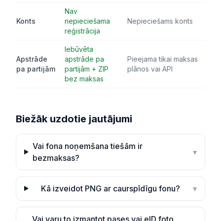
Nav
Konts
nepieciešama
Nepieciešams konts
reģistrācija
Iebūvēta
Apstrāde
apstrāde pa
Pieejama tikai maksas
pa partijām
partijām + ZIP
plānos vai API
bez maksas
Biežāk uzdotie jautājumi
Vai fona noņemšana tiešām ir
▾
bezmaksas?
Kā izveidot PNG ar caurspīdīgu fonu?
▾
Vai varu to izmantot pases vai eID foto