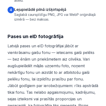
attēlu.
Lejupielādē pilnā izšķirtspējā
4
Saglabā caurspīdīgu PNG, JPG vai WebP oriģinālajā
izmērā — bez maksas.
Pases un eID fotogrāfija
Latvijā pases un eID fotogrāfijai jābūt ar
vienkrāsainu gaišu fonu — ieteicams gaiši pelēks
— bez ēnām un priekšmetiem aiz cilvēka. Vari
augšupielādēt mājās uzņemtu foto, noņemt
nekārtīgu fonu un aizstāt to ar atbilstošu gaiši
pelēku fonu, lai izpildītu prasību par fonu.
Jābūt godīgiem par ierobežojumiem: rīks apstrādā
tikai fonu. Tas nelabo apgaismojumu, kadrējumu,
sejas izteiksmi vai prasītās proporcijas un
negarantē, ka fotogrāfija tiks pieņemta. Pirms