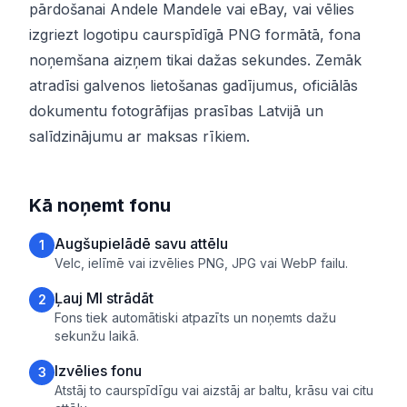
pārdošanai Andele Mandele vai eBay, vai vēlies
izgriezt logotipu caurspīdīgā PNG formātā, fona
noņemšana aizņem tikai dažas sekundes. Zemāk
atradīsi galvenos lietošanas gadījumus, oficiālās
dokumentu fotogrāfijas prasības Latvijā un
salīdzinājumu ar maksas rīkiem.
Kā noņemt fonu
Augšupielādē savu attēlu
1
Velc, ielīmē vai izvēlies PNG, JPG vai WebP failu.
Ļauj MI strādāt
2
Fons tiek automātiski atpazīts un noņemts dažu
sekunžu laikā.
Izvēlies fonu
3
Atstāj to caurspīdīgu vai aizstāj ar baltu, krāsu vai citu