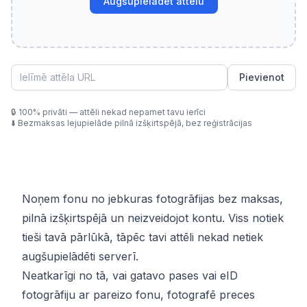
Augšupielādēt attēlu
Pievienot
🔒
100% privāti — attēli nekad nepamet tavu ierīci
⬇️
Bezmaksas lejupielāde pilnā izšķirtspējā, bez reģistrācijas
Noņem fonu no jebkuras fotogrāfijas bez maksas,
pilnā izšķirtspējā un neizveidojot kontu. Viss notiek
tieši tavā pārlūkā, tāpēc tavi attēli nekad netiek
augšupielādēti serverī.
Neatkarīgi no tā, vai gatavo pases vai eID
fotogrāfiju ar pareizo fonu, fotografē preces