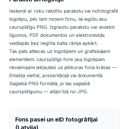
Ieskenē ar roku rakstītu parakstu vai nofotografē
logotipu, pēc tam noņem fonu, lai iegūtu asu
caurspīdīgu PNG. Izgrieztu parakstu var ievietot
līgumos, PDF dokumentos un elektroniskās
veidlapās bez neglīta balta rāmja apkārt.
Tas pats attiecas uz logotipiem un grafiskajiem
elementiem: caurspīdīgs fons ļauj logotipam
nevainojami iekļauties uz jebkuras fona krāsas —
tīmekļa vietnē, prezentācijā vai dokumentā.
Saglabā PNG formātā, jo tas saglabā
caurspīdīgumu — atšķirībā no JPG.
Fons pasei un eID fotogrāfijai
(Latvija)