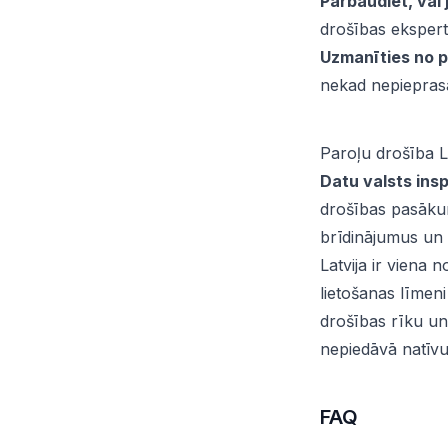
Pārbaudiet, vai 
drošības ekspertu
Uzmanīties no p
nekad nepiepras
Paroļu drošība La
Datu valsts insp
drošības pasāk
brīdinājumus un 
Latvija ir viena 
lietošanas līmeni
drošības rīku un
nepiedāvā natīvu
FAQ