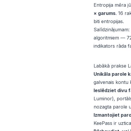
Entropija mēra j
× garums
. 16 r
biti entropijas.
Salīdzinājumam:
algoritmiem — 72
indikators rāda 
Labākā prakse Lat
Unikāla parole
galvenais kontu
Ieslēdziet divu 
Luminor), portāls
nozagta parole u
Izmantojiet par
KeePass ir uztic