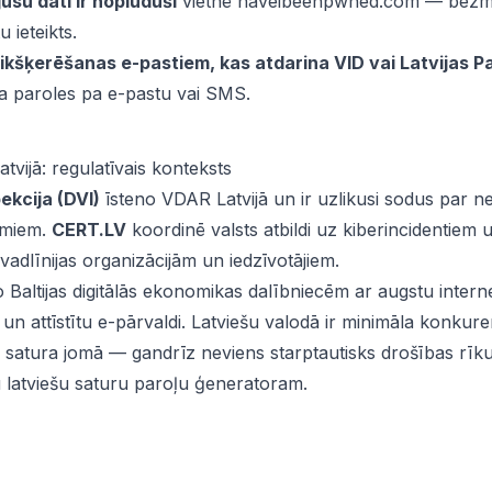
jūsu dati ir noplūduši
vietnē haveibeenpwned.com — bezm
 ieteikts.
ikšķerēšanas e-pastiem, kas atdarina VID vai Latvijas P
a paroles pa e-pastu vai SMS.
tvijā: regulatīvais konteksts
ekcija (DVI)
īsteno VDAR Latvijā un ir uzlikusi sodus par n
umiem.
CERT.LV
koordinē valsts atbildi uz kiberincidentiem 
vadlīnijas organizācijām un iedzīvotājiem.
no Baltijas digitālās ekonomikas dalībniecēm ar augstu inter
 un attīstītu e-pārvaldi. Latviešu valodā ir minimāla konkur
 satura jomā — gandrīz neviens starptautisks drošības rīku
 latviešu saturu paroļu ģeneratoram.