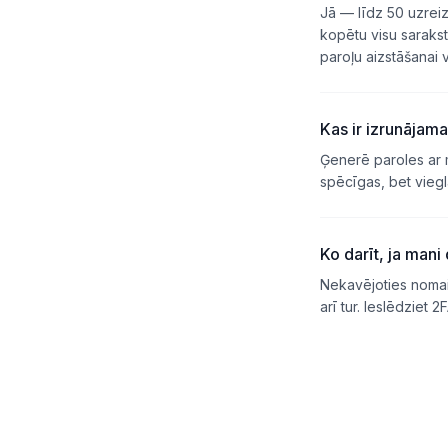
Jā — līdz 50 uzreiz.
kopētu visu sarakst
paroļu aizstāšanai v
Kas ir izrunājam
Ģenerē paroles ar
spēcīgas, bet vieg
Ko darīt, ja mani 
Nekavējoties nomain
arī tur. Ieslēdziet