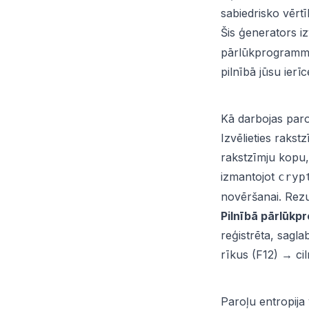
sabiedrisko vērtī
Šis ģenerators i
pārlūkprogrammas
pilnībā jūsu ier
Kā darbojas par
Izvēlieties rakst
rakstzīmju kopu, 
izmantojot
cryp
novēršanai. Rezul
Pilnībā pārlūk
reģistrēta, sagla
rīkus (F12) → cil
Paroļu entropija 