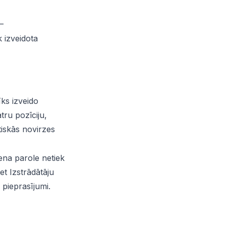
—
 izveidota
īks izveido
tru pozīciju,
tiskās novirzes
ena parole netiek
et Izstrādātāju
 pieprasījumi.