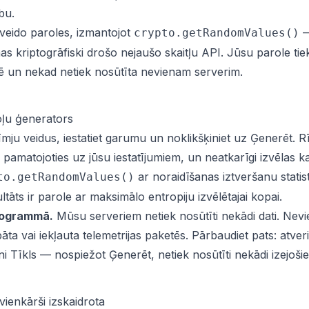
bu.
zveido paroles, izmantojot
crypto.getRandomValues()
 kriptogrāfiski drošo nejaušo skaitļu API. Jūsu parole tiek
īcē un nekad netiek nosūtīta nevienam serverim.
oļu ģenerators
zīmju veidus, iestatiet garumu un noklikšķiniet uz Ģenerēt. R
pamatojoties uz jūsu iestatījumiem, un neatkarīgi izvēlas ka
ar noraidīšanas iztveršanu statis
to.getRandomValues()
tāts ir parole ar maksimālo entropiju izvēlētajai kopai.
programmā.
Mūsu serveriem netiek nosūtīti nekādi dati. Nevi
bāta vai iekļauta telemetrijas paketēs. Pārbaudiet pats: atveri
ni Tīkls — nospiežot Ģenerēt, netiek nosūtīti nekādi izejošie
vienkārši izskaidrota