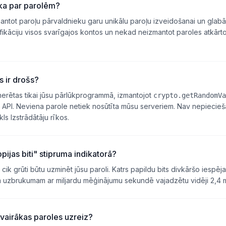
ka par parolēm?
ntot paroļu pārvaldnieku garu unikālu paroļu izveidošanai un glabāš
ifikāciju visos svarīgajos kontos un nekad neizmantot paroles atkārt
s ir drošs?
nerētas tikai jūsu pārlūkprogrammā, izmantojot
crypto.getRandomVa
u API. Neviena parole netiek nosūtīta mūsu serveriem. Nav nepiecie
ls Izstrādātāju rīkos.
ijas biti" stipruma indikatorā?
, cik grūti būtu uzminēt jūsu paroli. Katrs papildu bits divkāršo iesp
em uzbrukumam ar miljardu mēģinājumu sekundē vajadzētu vidēji 2,4 m
 vairākas paroles uzreiz?