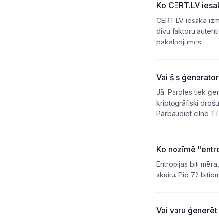
Ko CERT.LV iesa
CERT.LV iesaka izma
divu faktoru autent
pakalpojumos.
Vai šis ģenerator
Jā. Paroles tiek ģe
kriptogrāfiski droš
Pārbaudiet cilnē Tīk
Ko nozīmē "entrop
Entropijas biti mēra
skaitu. Pie 72 biti
Vai varu ģenerēt