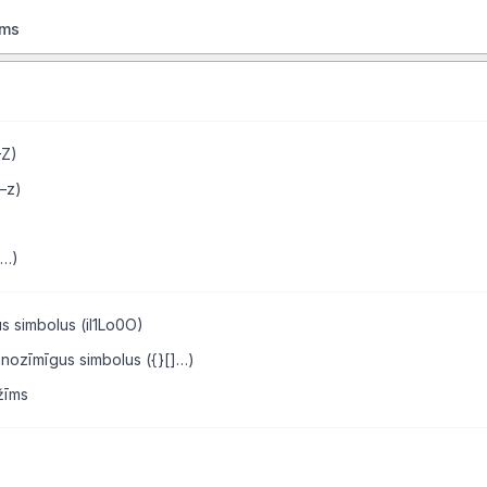
ums
–Z)
a–z)
$…)
us simbolus (il1Lo0O)
nnozīmīgus simbolus ({}[]…)
žīms