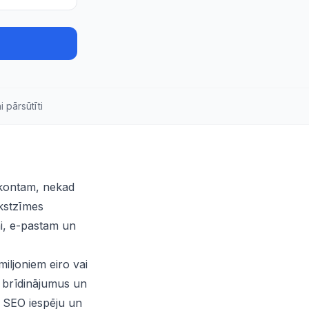
 pārsūtīti
m kontam, nekad
kstzīmes
ai, e-pastam un
miljoniem eiro vai
 brīdinājumus un
u SEO iespēju un