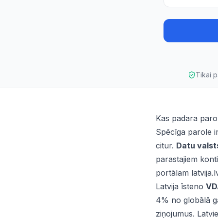
Tikai 
Kas padara parol
Spēcīga parole i
citur.
Datu valst
parastajiem kont
portālam latvija.l
Latvija īsteno
VD
4% no globālā g
ziņojumus. Latvi