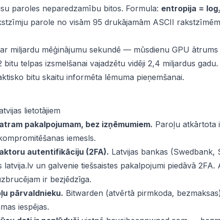
ūsu paroles neparedzamību bitos. Formula:
entropija = log
akstzīmju parole no visām 95 drukājamām ASCII rakstzīmēm 
 ar miljardu mēģinājumu sekundē — mūsdienu GPU ātrums 
 bitu telpas izsmelšanai vajadzētu vidēji 2,4 miljardus gad
faktisko bitu skaitu informēta lēmuma pieņemšanai.
vijas lietotājiem
 katram pakalpojumam, bez izņēmumiem.
Paroļu atkārtota 
 kompromitēšanas iemesls.
faktoru autentifikāciju (2FA).
Latvijas bankas (Swedbank, S
 latvija.lv un galvenie tiešsaistes pakalpojumi piedāvā 2FA.
zbrucējam ir bezjēdzīga.
oļu pārvaldnieku.
Bitwarden (atvērtā pirmkoda, bezmaksas
amas iespējas.