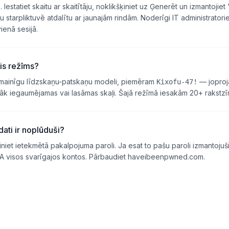
 Iestatiet skaitu ar skaitītāju, noklikšķiniet uz Ģenerēt un izmantojiet 
u starpliktuvē atdalītu ar jaunajām rindām. Noderīgi IT administrator
ienā sesijā.
ais režīms?
 mainīgu līdzskaņu-patskaņu modeli, piemēram
— joproj
Kixofu-47!
lāk iegaumējamas vai lasāmas skaļi. Šajā režīmā iesakām 20+ rakstz
dati ir noplūduši?
iet ietekmētā pakalpojuma paroli. Ja esat to pašu paroli izmantojuši 
 2FA visos svarīgajos kontos. Pārbaudiet haveibeenpwned.com.