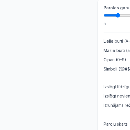
Paroles gar
8
Lielie burti (A
Mazie burti (
Cipari (0–9)
Simboli (!@#
Izslēgt līdzīg
Izslēgt nevie
Izrunājams re
Paroļu skaits