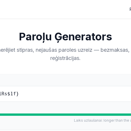
Paroļu Ģenerators
erējiet stipras, nejaušas paroles uzreiz — bezmaksas,
reģistrācijas.
1Rs$1f}
Laiks uzlaušanai
:
longer than the