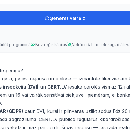
Ģenerēt vēlreiz
pārlūkprogrammā
Bez reģistrācijas
Nekādi dati netiek saglabāti vai
i spēcīgu?
r gara, patiesi nejauša un unikāla — izmantota tikai viena
s inspekcija (DVI)
un
CERT.LV
iesaka parolēs vismaz 12 ra
iem un 16 vai vairāk sensitīvai piekļuvei, piemēram, e-bank
v.
AR (GDPR)
caur DVI, kurai ir pilnvaras uzlikt sodus līdz 20 
ada apgrozījuma. CERT.LV publicē regulārus kiberdrošības
ešu valodā ir maz paroļu drošības resursu — tas rada reāl