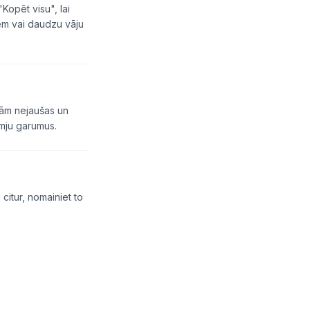
"Kopēt visu", lai
iem vai daudzu vāju
ām nejaušas un
īmju garumus.
citur, nomainiet to