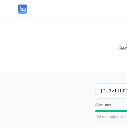
Ģen
{^t9vftbO
Stiprums
103
entropijas biti