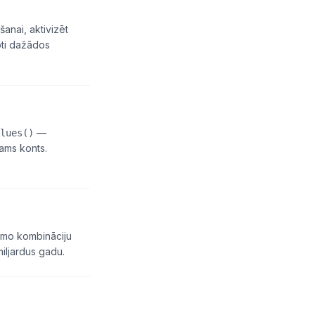
anai, aktivizēt
oti dažādos
—
lues()
šams konts.
ējamo kombināciju
iljardus gadu.