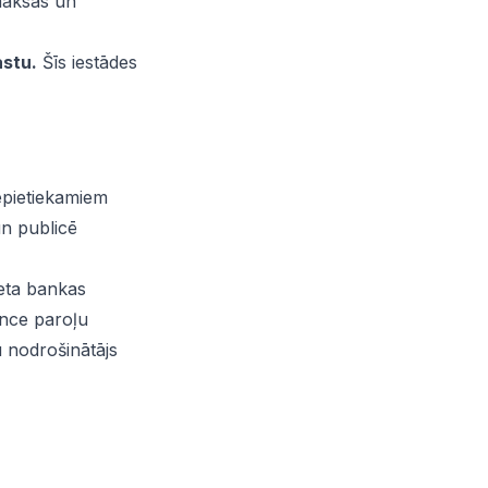
aksas un
astu.
Šīs iestādes
epietiekamiem
un publicē
neta bankas
ence paroļu
 nodrošinātājs