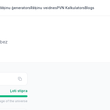
Rēķinu ģenerators
Rēķinu veidnes
PVN Kalkulators
Blogs
 bez
Ļoti stipra
 age of the universe