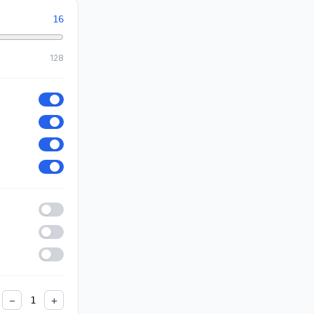
16
128
−
+
1