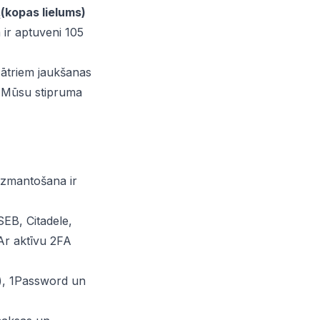
₂(kopas lielums)
ir aptuveni 105
ātriem jaukšanas
u. Mūsu stipruma
izmantošana ir
EB, Citadele,
 Ar aktīvu 2FA
), 1Password un