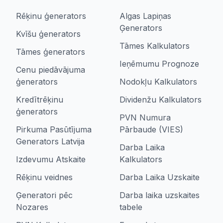
Rēķinu ģenerators
Algas Lapiņas
Ģenerators
Kvīšu ģenerators
Tāmes Kalkulators
Tāmes ģenerators
Ieņēmumu Prognoze
Cenu piedāvājuma
ģenerators
Nodokļu Kalkulators
Kredītrēķinu
Dividenžu Kalkulators
ģenerators
PVN Numura
Pirkuma Pasūtījuma
Pārbaude (VIES)
Generators Latvija
Darba Laika
Izdevumu Atskaite
Kalkulators
Rēķinu veidnes
Darba Laika Uzskaite
Ģeneratori pēc
Darba laika uzskaites
Nozares
tabele