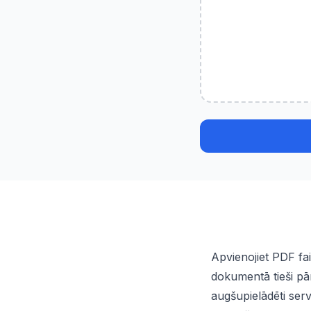
Apvienojiet PDF fa
dokumentā tieši pā
augšupielādēti ser