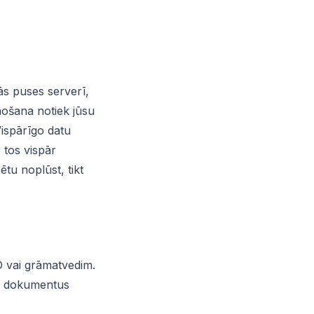
ās puses serverī,
enošana notiek jūsu
Vispārīgo datu
 tos vispār
tu noplūst, tikt
D vai grāmatvedim.
un dokumentus