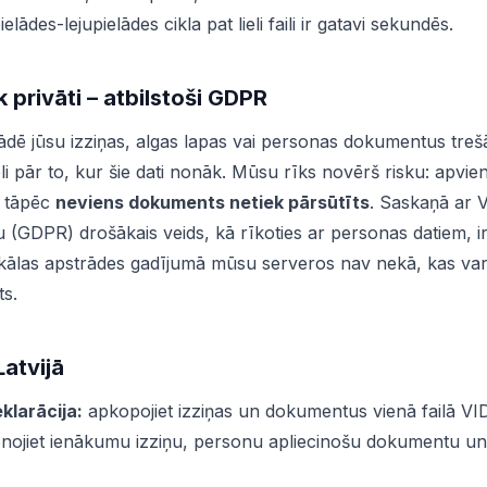
ādes-lejupielādes cikla pat lieli faili ir gatavi sekundēs.
ek privāti – atbilstoši GDPR
ādē jūsu izziņas, algas lapas vai personas dokumentus treš
li pār to, kur šie dati nonāk. Mūsu rīks novērš risku: apvi
 tāpēc
neviens dokuments netiek pārsūtīts
. Saskaņā ar 
 (GDPR) drošākais veids, kā rīkoties ar personas datiem, ir
ālas apstrādes gadījumā mūsu serveros nav nekā, kas varē
ts.
Latvijā
larācija:
apkopojiet izziņas un dokumentus vienā failā VI
nojiet ienākumu izziņu, personu apliecinošu dokumentu 