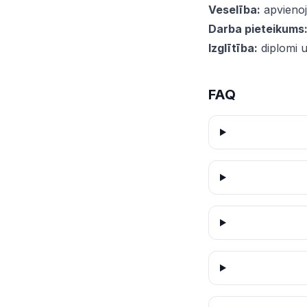
Veselība:
apvienoj
Darba pieteikums
Izglītība:
diplomi un
FAQ