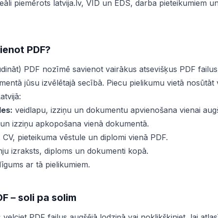
eāli piemērots latvija.lv, VID un EDS, darba pieteikumiem 
ienot PDF?
udināt) PDF nozīmē savienot vairākus atsevišķus PDF failus
entā jūsu izvēlētajā secībā. Piecu pielikumu vietā nosūtāt 
atvijā:
des:
veidlapu, izziņu un dokumentu apvienošana vienai augš
un izziņu apkopošana vienā dokumentā.
:
CV, pieteikuma vēstule un diplomi vienā PDF.
ju izraksts, diploms un dokumenti kopā.
līgums ar tā pielikumiem.
F – soli pa solim
:
velciet PDF failus augšējā lodziņā vai noklikšķiniet, lai atlas