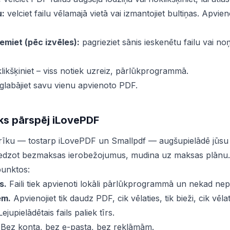
u:
velciet failu vēlamajā vietā vai izmantojiet bultiņas. Apvi
emiet (pēc izvēles):
pagrieziet sānis ieskenētu failu vai no
ikšķiniet – viss notiek uzreiz, pārlūkprogrammā.
glabājiet savu vienu apvienoto PDF.
ks pārspēj iLovePDF
rīku — tostarp iLovePDF un Smallpdf — augšupielādē jūsu 
iedzot bezmaksas ierobežojumus, mudina uz maksas plānu.
punktos:
s.
Faili tiek apvienoti lokāli pārlūkprogrammā un nekad nepa
em.
Apvienojiet tik daudz PDF, cik vēlaties, tik bieži, cik vēlat
ejupielādētais fails paliek tīrs.
Bez konta, bez e-pasta, bez reklāmām.