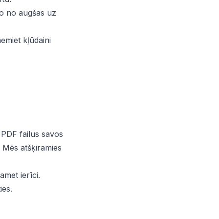
eno no augšas uz
ņemiet kļūdaini
PDF failus savos
 Mēs atšķiramies
met ierīci.
ies.