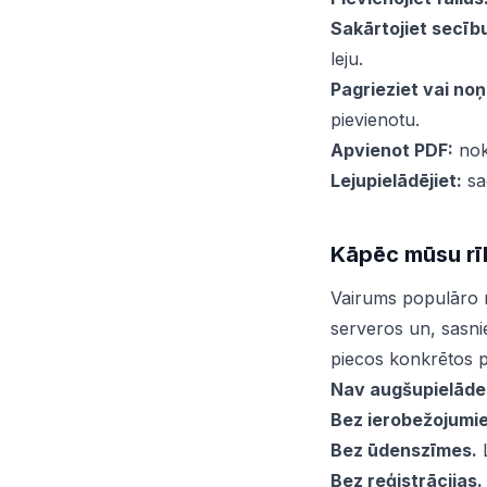
Sakārtojiet secīb
leju.
Pagrieziet vai noņ
pievienotu.
Apvienot PDF:
nokl
Lejupielādējiet:
sa
Kāpēc mūsu rī
Vairums populāro 
serveros un, sasn
piecos konkrētos 
Nav augšupielāde
Bez ierobežojumi
Bez ūdenszīmes.
L
Bez reģistrācijas.