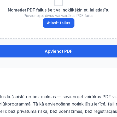
Nometiet PDF failus šeit vai noklikšķiniet, lai atlasītu
Pievienojiet divus vai vairākus PDF failus
Atlasīt failus
Apvienot PDF
ilus tiešsaistē un bez maksas — savienojiet vairākus PDF vi
rlūkprogrammā. Tā kā apvienošana notiek jūsu ierīcē, faili 
verī: bez privātuma riska, bez ūdenszīmes, bez reģistrācija