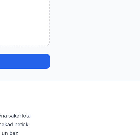
enā sakārtotā
nekad netiek
s un bez