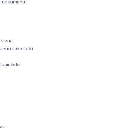
un dokumentu
 vienā
vienu sakārtotu
upielādei.
ītu.