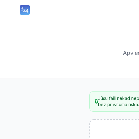
Apvien
Jūsu faili nekad ne
🔒
bez privātuma riska.