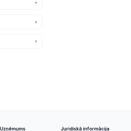
▾
▾
▾
Uzņēmums
Juridiskā informācija