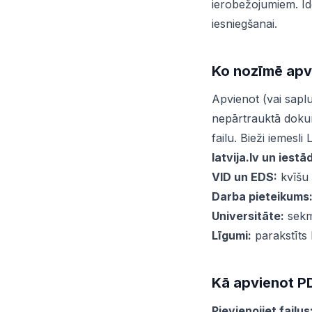
ierobežojumiem. Id
iesniegšanai.
Ko nozīmē apv
Apvienot (vai sapl
nepārtrauktā dokum
failu. Bieži iemesli L
latvija.lv un iestā
VID un EDS:
kvīšu 
Darba pieteikums
Universitāte:
sekm
Līgumi:
parakstīts 
Kā apvienot PD
Pievienojiet failus