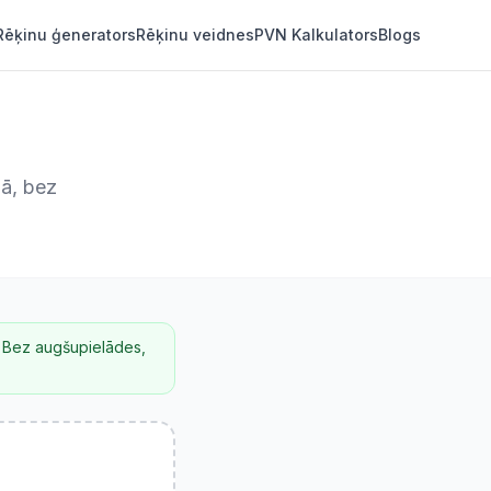
Rēķinu ģenerators
Rēķinu veidnes
PVN Kalkulators
Blogs
mā, bez
. Bez augšupielādes,