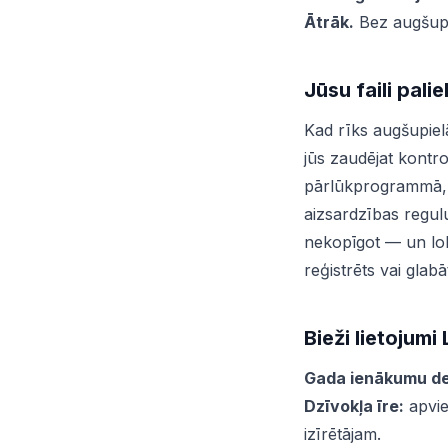
Ātrāk.
Bez augšupiel
Jūsu faili pali
Kad rīks augšupiel
jūs zaudējat kontro
pārlūkprogrammā,
aizsardzības regulu
nekopīgot — un lok
reģistrēts vai glabā
Bieži lietojumi 
Gada ienākumu dek
Dzīvokļa īre:
apvie
izīrētājam.