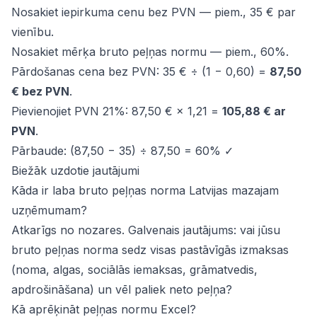
Nosakiet iepirkuma cenu bez PVN — piem., 35 € par
vienību.
Nosakiet mērķa bruto peļņas normu — piem., 60%.
Pārdošanas cena bez PVN: 35 € ÷ (1 − 0,60) =
87,50
€ bez PVN
.
Pievienojiet PVN 21%: 87,50 € × 1,21 =
105,88 € ar
PVN
.
Pārbaude: (87,50 − 35) ÷ 87,50 = 60% ✓
Biežāk uzdotie jautājumi
Kāda ir laba bruto peļņas norma Latvijas mazajam
uzņēmumam?
Atkarīgs no nozares. Galvenais jautājums: vai jūsu
bruto peļņas norma sedz visas pastāvīgās izmaksas
(noma, algas, sociālās iemaksas, grāmatvedis,
apdrošināšana) un vēl paliek neto peļņa?
Kā aprēķināt peļņas normu Excel?