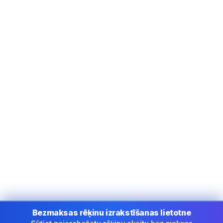
Bezmaksas rēķinu izrakstīšanas lietotne