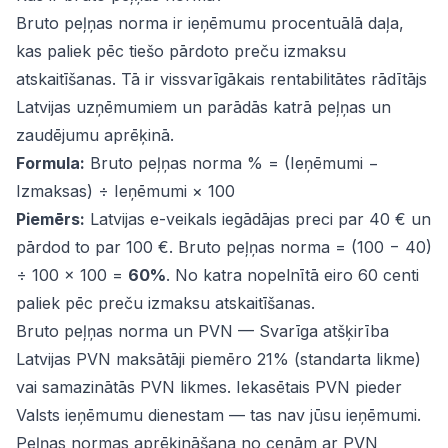
Bruto peļņas norma ir ieņēmumu procentuālā daļa,
kas paliek pēc tiešo pārdoto preču izmaksu
atskaitīšanas. Tā ir vissvarīgākais rentabilitātes rādītājs
Latvijas uzņēmumiem un parādās katrā peļņas un
zaudējumu aprēķinā.
Formula:
Bruto peļņas norma % = (Ieņēmumi −
Izmaksas) ÷ Ieņēmumi × 100
Piemērs:
Latvijas e-veikals iegādājas preci par 40 € un
pārdod to par 100 €. Bruto peļņas norma = (100 − 40)
÷ 100 × 100 =
60%
. No katra nopelnītā eiro 60 centi
paliek pēc preču izmaksu atskaitīšanas.
Bruto peļņas norma un PVN — Svarīga atšķirība
Latvijas PVN maksātāji piemēro 21% (standarta likme)
vai samazinātās PVN likmes. Iekasētais PVN pieder
Valsts ieņēmumu dienestam — tas nav jūsu ieņēmumi.
Peļņas normas aprēķināšana no cenām ar PVN