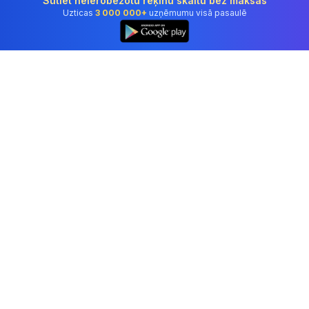
Sūtiet neierobežotu rēķinu skaitu bez maksas
Uzticas
3 000 000+
uzņēmumu visā pasaulē
Profesionāla grāmatvedības programmatūra,
kurai uzticas uzņēmumi Latvia.
Rīki
Rēķinu ģenerators
Kvīšu ģenerators