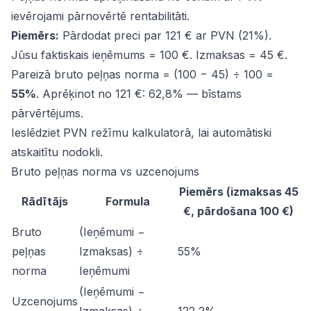
ievērojami pārnovērtē rentabilitāti.
Piemērs:
Pārdodat preci par 121 € ar PVN (21%).
Jūsu faktiskais ieņēmums = 100 €. Izmaksas = 45 €.
Pareizā bruto peļņas norma = (100 − 45) ÷ 100 =
55%
. Aprēķinot no 121 €: 62,8% — bīstams
pārvērtējums.
Ieslēdziet PVN režīmu kalkulatorā, lai automātiski
atskaitītu nodokli.
Bruto peļņas norma vs uzcenojums
Piemērs (izmaksas 45
Rādītājs
Formula
€, pārdošana 100 €)
Bruto
(Ieņēmumi −
peļņas
Izmaksas) ÷
55%
norma
Ieņēmumi
(Ieņēmumi −
Uzcenojums