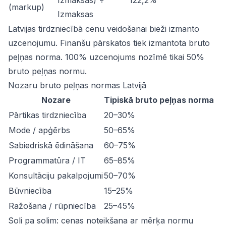
Izmaksas) ÷
122,2%
(markup)
Izmaksas
Latvijas tirdzniecībā cenu veidošanai bieži izmanto
uzcenojumu. Finanšu pārskatos tiek izmantota bruto
peļņas norma. 100% uzcenojums nozīmē tikai 50%
bruto peļņas normu.
Nozaru bruto peļņas normas Latvijā
Nozare
Tipiskā bruto peļņas norma
Pārtikas tirdzniecība
20–30%
Mode / apģērbs
50–65%
Sabiedriskā ēdināšana
60–75%
Programmatūra / IT
65–85%
Konsultāciju pakalpojumi
50–70%
Būvniecība
15–25%
Ražošana / rūpniecība
25–45%
Soli pa solim: cenas noteikšana ar mērķa normu