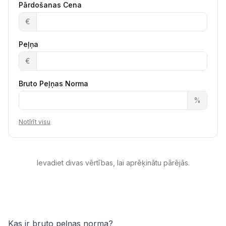
Pārdošanas Cena
€
Peļņa
€
Bruto Peļņas Norma
%
Notīrīt visu
Ievadiet divas vērtības, lai aprēķinātu pārējās.
Kas ir bruto peļņas norma?