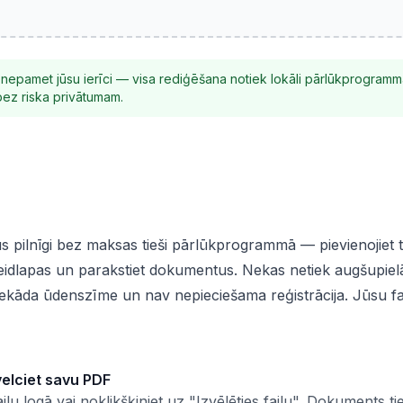
epamet jūsu ierīci — visa rediģēšana notiek lokāli pārlūkprogramm
ez riska privātumam.
us pilnīgi bez maksas tieši pārlūkprogrammā — pievienojiet t
 veidlapas un parakstiet dokumentus. Nekas netiek augšupiel
nekāda ūdenszīme un nav nepieciešama reģistrācija. Jūsu fai
velciet savu PDF
ilu logā vai noklikšķiniet uz "Izvēlēties failu". Dokuments ti