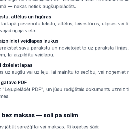
ā — nekas netiek augšupielādēts.
kstu, attēlus un figūras
, lai lapā pievienotu tekstu, attēlus, taisnstūrus, elipses vai lī
vajadzīgajā vietā.
aizpildiet veidlapas laukus
erakstiet savu parakstu un novietojiet to uz paraksta līnijas
m, lai aizpildītu veidlapu.
i dzēsiet lapas
pas uz augšu vai uz leju, lai mainītu to secību, vai noņemiet 
t gatavo PDF
z "Lejupielādēt PDF", un jūsu rediģētais dokuments uzreiz ti
mes.
 bez maksas — soli pa solim
 jābūt sarežģītai vai maksas. Rīkojieties šādi: