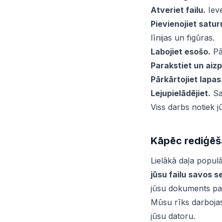
Atveriet failu.
Ieve
Pievienojiet satur
līnijas un figūras.
Labojiet esošo.
Pār
Parakstiet un aizpi
Pārkārtojiet lapas
Lejupielādējiet.
Sag
Viss darbs notiek j
Kāpēc rediģēš
Lielākā daļa popu
jūsu failu savos s
jūsu dokuments pam
Mūsu rīks darbojas
jūsu datoru.