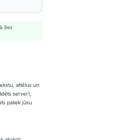
ā. Bez
ekstu, attēlus un
ādēts serverī,
ls paliek jūsu
ek atvērts