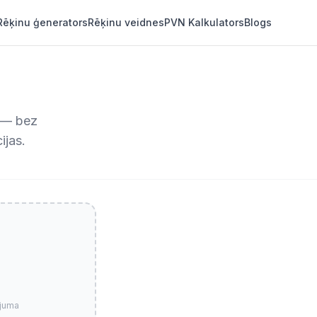
Rēķinu ģenerators
Rēķinu veidnes
PVN Kalkulators
Blogs
s — bez
ijas.
ojuma