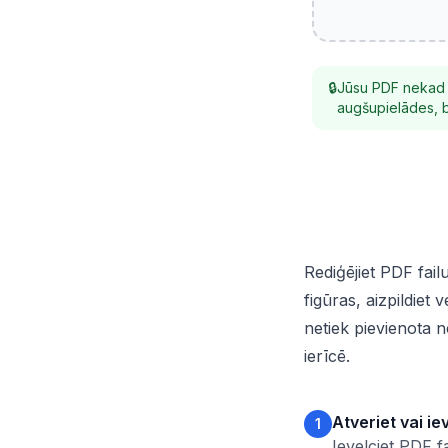
🔒
Jūsu PDF nekad n
augšupielādes, b
Rediģējiet PDF fail
figūras, aizpildiet
netiek pievienota 
ierīcē.
Atveriet vai ie
1
Ievelciet PDF fa