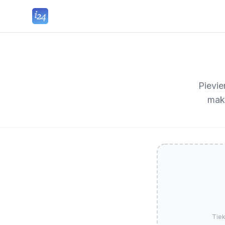
Pievie
maks
Tiek