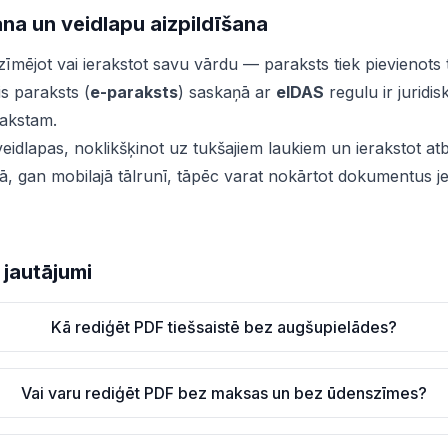
na un veidlapu aizpildīšana
zīmējot vai ierakstot savu vārdu — paraksts tiek pievienots
s paraksts (
e-paraksts
) saskaņā ar
eIDAS
regulu ir juridisk
rakstam.
s veidlapas, noklikšķinot uz tukšajiem laukiem un ierakstot atb
ā, gan mobilajā tālrunī, tāpēc varat nokārtot dokumentus j
 jautājumi
Kā rediģēt PDF tiešsaistē bez augšupielādes?
Vai varu rediģēt PDF bez maksas un bez ūdenszīmes?