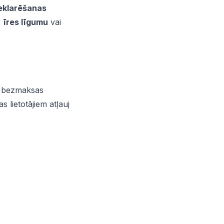
deklarēšanas
,
īres līgumu
vai
u bezmaksas
lietotājiem atļauj