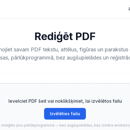
Rediģēt PDF
nojiet savam PDF tekstu, attēlus, figūras un parakstu
as, pārlūkprogrammā, bez augšupielādes un reģistrāc
Ievelciet PDF šeit vai noklikšķiniet, lai izvēlētos failu
Izvēlēties failu
 rediģēts jūsu pārlūkprogrammā — bez augšupielādes, bez izmēra ierobež