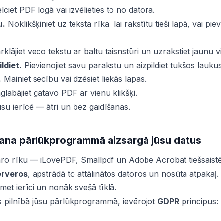
lciet PDF logā vai izvēlieties to no datora.
u.
Noklikšķiniet uz teksta rīka, lai rakstītu tieši lapā, vai piev
klājiet veco tekstu ar baltu taisnstūri un uzrakstiet jaunu v
ldiet.
Pievienojiet savu parakstu un aizpildiet tukšos laukus
.
Mainiet secību vai dzēsiet liekās lapas.
labājiet gatavo PDF ar vienu klikšķi.
ūsu ierīcē — ātri un bez gaidīšanas.
ana pārlūkprogrammā aizsargā jūsu datus
lāro rīku — iLovePDF, Smallpdf un Adobe Acrobat tiešsais
erveros
, apstrādā to attālinātos datoros un nosūta atpakaļ
et ierīci un nonāk svešā tīklā.
 pilnībā jūsu pārlūkprogrammā, ievērojot
GDPR
principus: