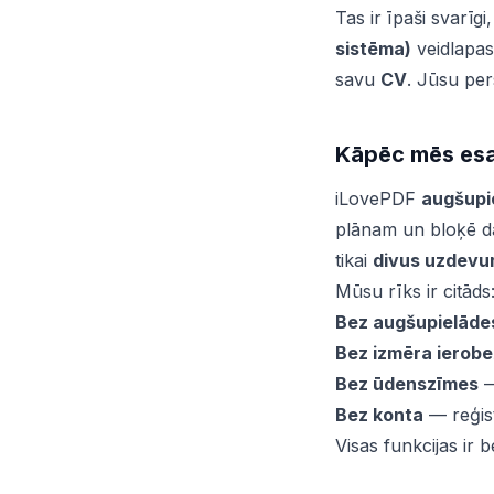
Tas ir īpaši svarīg
sistēma)
veidlapas
savu
CV
. Jūsu per
Kāpēc mēs esa
iLovePDF
augšupie
plānam un bloķē da
tikai
divus uzdevu
Mūsu rīks ir citāds
Bez augšupielāde
Bez izmēra ierob
Bez ūdenszīmes
—
Bez konta
— reģist
Visas funkcijas ir 