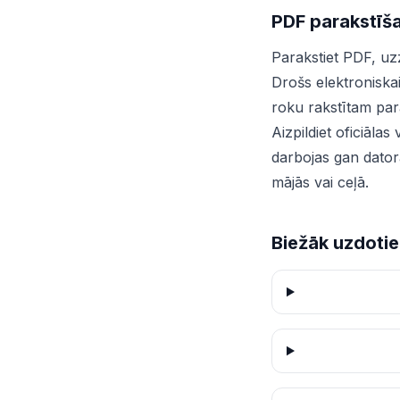
PDF parakstīša
Parakstiet PDF, uz
Drošs elektroniskai
roku rakstītam pa
Aizpildiet oficiāla
darbojas gan dator
mājās vai ceļā.
Biežāk uzdotie