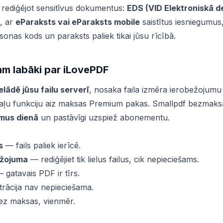
i, rediģējot sensitīvus dokumentus:
EDS (VID Elektroniskā 
, ar
eParaksts vai eParaksts mobile
saistītus iesniegumus
sonas kods un paraksts paliek tikai jūsu rīcībā.
m labāki par iLovePDF
lādē jūsu failu serverī
, nosaka faila izmēra ierobežojum
ļu funkciju aiz maksas Premium pakas. Smallpdf bezmaksas 
mus dienā
un pastāvīgi uzspiež abonementu.
:
s
— fails paliek ierīcē.
ežojuma
— rediģējiet tik lielus failus, cik nepieciešams.
 gatavais PDF ir tīrs.
rācija nav nepieciešama.
bez maksas, vienmēr.