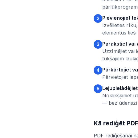
pārlūkprogramm
Pievienojiet te
2
Izvēlieties rīku
elementus tieši 
Parakstiet vai 
3
Uzzīmējiet vai i
tukšajiem laukie
Pārkārtojiet va
4
Pārvietojiet la
Lejupielādējie
5
Noklikšķiniet u
— bez ūdenszī
Kā rediģēt PDF
PDF rediģēšanai nav