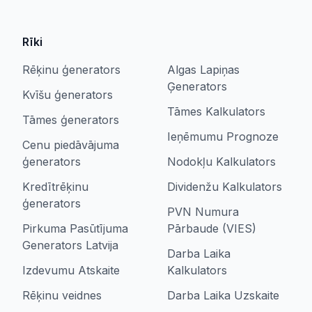
Rīki
Rēķinu ģenerators
Algas Lapiņas
Ģenerators
Kvīšu ģenerators
Tāmes Kalkulators
Tāmes ģenerators
Ieņēmumu Prognoze
Cenu piedāvājuma
ģenerators
Nodokļu Kalkulators
Kredītrēķinu
Dividenžu Kalkulators
ģenerators
PVN Numura
Pirkuma Pasūtījuma
Pārbaude (VIES)
Generators Latvija
Darba Laika
Izdevumu Atskaite
Kalkulators
Rēķinu veidnes
Darba Laika Uzskaite