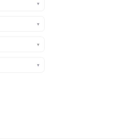
▾
▾
▾
▾