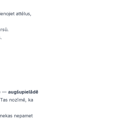
ienojiet attēlus,
irsū.
.
tē —
augšupielādē
. Tas nozīmē, ka
 nekas nepamet