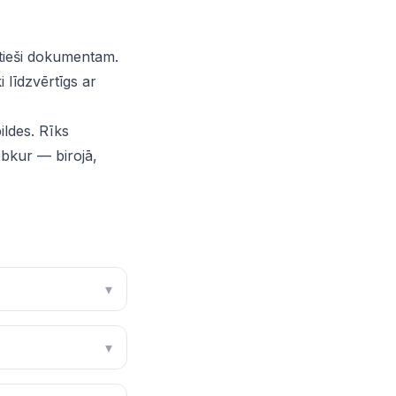
 tieši dokumentam.
i līdzvērtīgs ar
ildes. Rīks
ebkur — birojā,
▾
▾