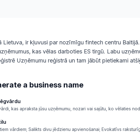
ā Lietuva, ir kļuvusi par nozīmīgu fintech centru Baltijā
 uzņēmumus, kas vēlas darboties ES tirgū. Labu uzņē
ģistrē Uzņēmumu reģistrā un tam jābūt pietiekami atš
erate a business name
slēgvārdu
 vārdi, kas apraksta jūsu uzņēmumu, nozari vai sajūtu, ko vēlaties nod
ilu
iem vārdiem; Salikts divu jēdzienu apvienošanai; Evokatīvs rakstu