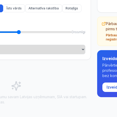
Īsts vārds
Alternatīva rakstība
Rotaļīgs
Pārba
pirms 
Drosmīgi
Pārbau
reģistr
Izveido
Pārvērt
profesi
bez kont
Izvei
kumu savam Latvijas uzņēmumam, SIA vai startupam.
jas.