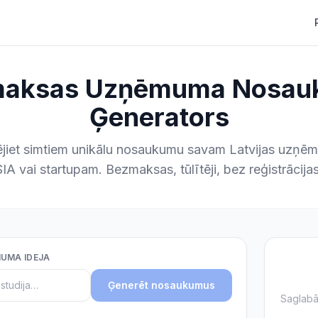
maksas Uzņēmuma Nosau
Ģenerators
jiet simtiem unikālu nosaukumu savam Latvijas uzņ
SIA vai startupam. Bezmaksas, tūlītēji, bez reģistrācijas
MUMA IDEJA
Ģenerēt nosaukumus
Saglabā