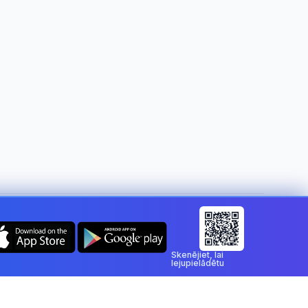
Mainīt valsti:
Latvia
Skenējiet, lai
lejupielādētu