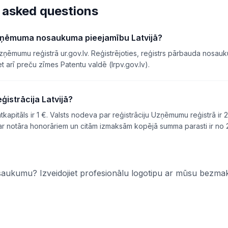
 asked questions
zņēmuma nosaukuma pieejamību Latvijā?
Uzņēmumu reģistrā ur.gov.lv. Reģistrējoties, reģistrs pārbauda nosa
t arī preču zīmes Patentu valdē (lrpv.gov.lv).
ģistrācija Latvijā?
tkapitāls ir 1 €. Valsts nodeva par reģistrāciju Uzņēmumu reģistrā ir 
 ar notāra honorāriem un citām izmaksām kopējā summa parasti ir no 
saukumu? Izveidojiet profesionālu logotipu ar mūsu bezma