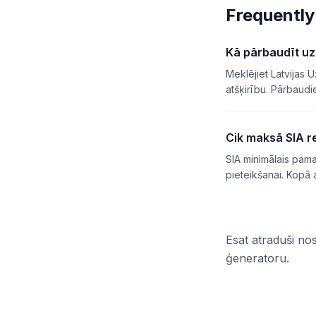
Frequently
Kā pārbaudīt u
Meklējiet Latvijas 
atšķirību. Pārbaudie
Cik maksā SIA re
SIA minimālais pama
pieteikšanai. Kopā
Esat atraduši no
ģeneratoru.