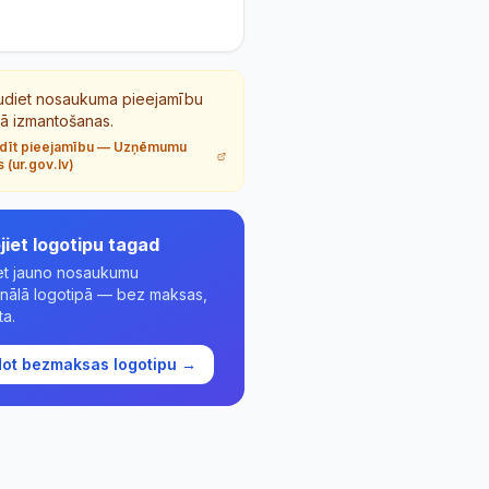
udiet nosaukuma pieejamību
tā izmantošanas.
dīt pieejamību
—
Uzņēmumu
s (ur.gov.lv)
jiet logotipu tagad
iet jauno nosaukumu
onālā logotipā — bez maksas,
a.
dot bezmaksas logotipu →