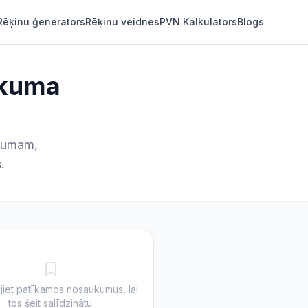
Rēķinu ģenerators
Rēķinu veidnes
PVN Kalkulators
Blogs
kuma
ēmumam,
.
jiet patīkamos nosaukumus, lai
tos šeit salīdzinātu.