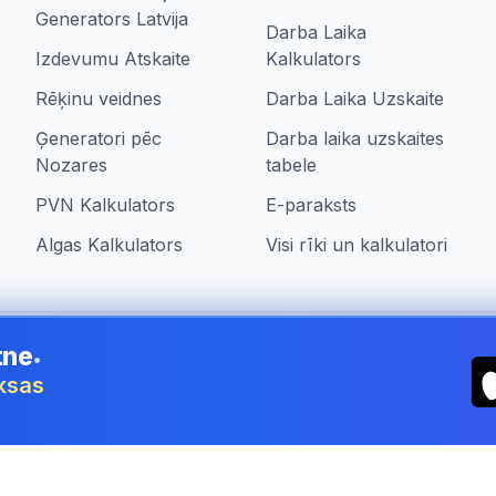
Generators Latvija
Darba Laika
Izdevumu Atskaite
Kalkulators
Rēķinu veidnes
Darba Laika Uzskaite
Ģeneratori pēc
Darba laika uzskaites
Nozares
tabele
PVN Kalkulators
E-paraksts
Algas Kalkulators
Visi rīki un kalkulatori
tne
•
ia
aksas