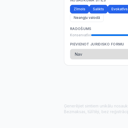
NOSAUKUMA STILS
Zīmols
Salikts
Evokatīvs
Neangļu valodā
RADOŠUMS
Konservatīvi
PIEVIENOT JURIDISKO FORMU
Ģenerējiet simtiem unikālu nosau
Bezmaksas, tūlītēji, bez reģistrāci