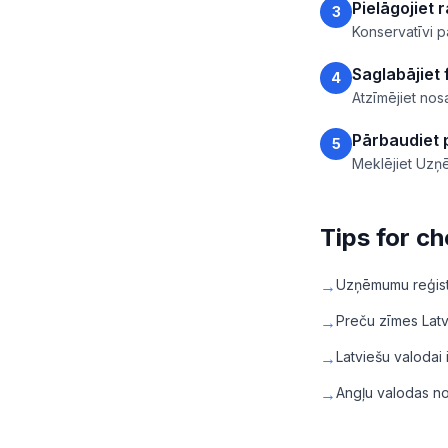
Pielāgojiet
3
Konservatīvi p
Saglabājiet 
4
Atzīmējiet no
Pārbaudiet 
5
Meklējiet Uzņ
Tips for c
→
Uzņēmumu reģist
→
Preču zīmes Latvi
→
Latviešu valodai
→
Angļu valodas no