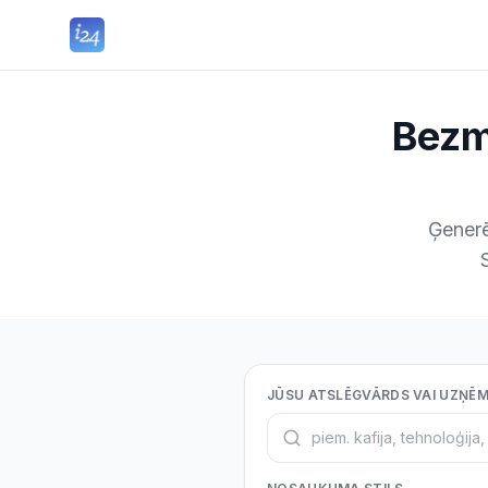
Bez
Ģenerē
JŪSU ATSLĒGVĀRDS VAI UZŅĒ