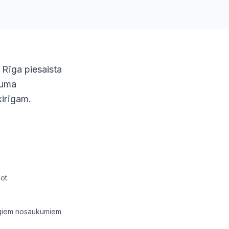
. Rīga piesaista
muma
ķirīgam.
ot.
rīgiem nosaukumiem.