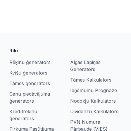
Rīki
Rēķinu ģenerators
Algas Lapiņas
Ģenerators
Kvīšu ģenerators
Tāmes Kalkulators
Tāmes ģenerators
Ieņēmumu Prognoze
Cenu piedāvājuma
ģenerators
Nodokļu Kalkulators
Kredītrēķinu
Dividenžu Kalkulators
ģenerators
PVN Numura
Pirkuma Pasūtījuma
Pārbaude (VIES)