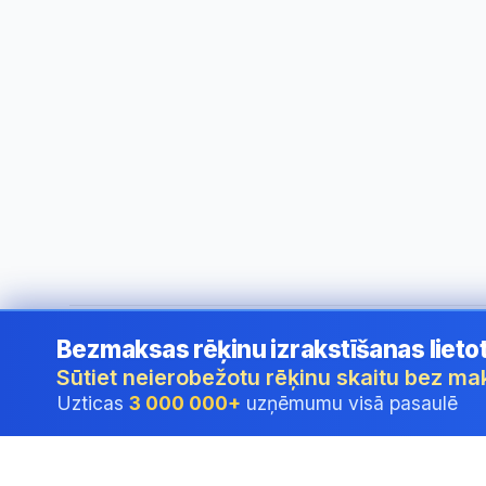
Bezmaksas rēķinu izrakstīšanas lieto
©
2026
i24 Limited. All rights reserved.
•
Uzņēmumiem Latv
Sūtiet neierobežotu rēķinu skaitu bez m
Uzticas
3 000 000+
uzņēmumu visā pasaulē