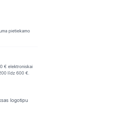
ukuma pietiekamo
20 € elektroniskai
200 līdz 600 €.
ksas logotipu