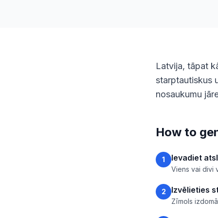
Latvija, tāpat k
starptautiskus
nosaukumu jāre
How to gen
Ievadiet at
1
Viens vai divi
Izvēlieties st
2
Zīmols izdomāt