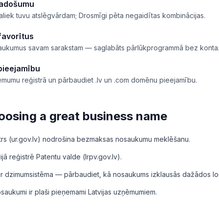
 radošumu
aliek tuvu atslēgvārdam; Drosmīgi pēta negaidītas kombinācijas.
favorītus
saukumus savam sarakstam — saglabāts pārlūkprogrammā bez konta
pieejamību
ēmumu reģistrā un pārbaudiet .lv un .com domēnu pieejamību.
hoosing a great business name
rs (ur.gov.lv) nodrošina bezmaksas nosaukumu meklēšanu.
jā reģistrē Patentu valde (lrpv.gov.lv).
 ir dzimumsistēma — pārbaudiet, kā nosaukums izklausās dažādos lo
saukumi ir plaši pieņemami Latvijas uzņēmumiem.