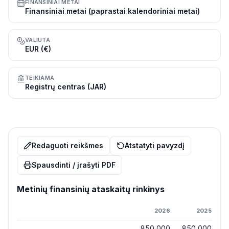
FINANSINIAI METAI
Finansiniai metai (paprastai kalendoriniai metai)
VALIUTA
EUR (€)
TEIKIAMA
Registrų centras (JAR)
Redaguoti reikšmes
Atstatyti pavyzdį
Spausdinti / įrašyti PDF
Metinių finansinių ataskaitų rinkinys
2026
2025
850 000
850 000