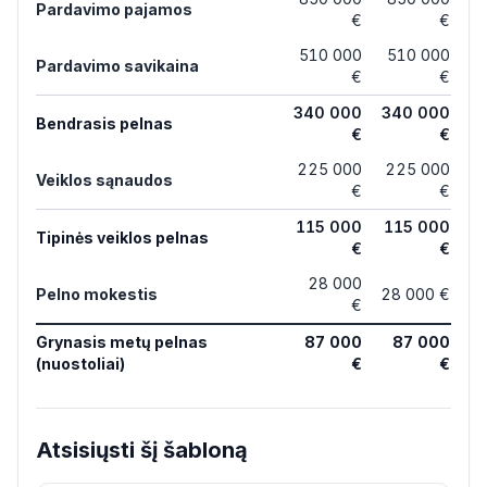
Pardavimo pajamos
€
€
510 000
510 000
Pardavimo savikaina
€
€
340 000
340 000
Bendrasis pelnas
€
€
225 000
225 000
Veiklos sąnaudos
€
€
115 000
115 000
Tipinės veiklos pelnas
€
€
28 000
Pelno mokestis
28 000 €
€
Grynasis metų pelnas
87 000
87 000
(nuostoliai)
€
€
Atsisiųsti šį šabloną