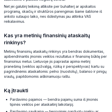
Net jei galutinį teikimą atliksite per buhalterį ar apskaitos
programą, skaičių ir struktūros parengimas šiame šablone iš
anksto sutaupo laiko, nes išdėstymas jau atitinka VAS
reikalavimus.
Kas yra metinių finansinių ataskaitų
rinkinys?
Metinių finansinių ataskaitų rinkinys yra bendras dokumentas,
apibendrinantis įmonės veiklos rezultatus ir finansinę būklę per
finansinius metus. Lietuvoje jis paprastai apima metinį
pranešimą (veiklos apžvalgą, riziką ir perspektyvas) kartu su
pagrindinėmis ataskaitomis: pelno (nuostolių), balanso ir pinigų
srautų, papildomomis aiškinamuoju raštu.
Ką įtraukti
Pardavimo pajamos — bendra pajamų suma iš įmonės
tipinės veiklos per ataskaitinį laikotarpį.
Pardavimo savikaina — tiesioginės parduotų prekių ar