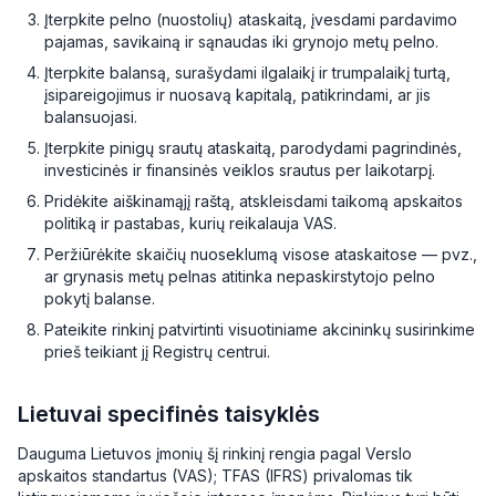
Įterpkite pelno (nuostolių) ataskaitą, įvesdami pardavimo
pajamas, savikainą ir sąnaudas iki grynojo metų pelno.
Įterpkite balansą, surašydami ilgalaikį ir trumpalaikį turtą,
įsipareigojimus ir nuosavą kapitalą, patikrindami, ar jis
balansuojasi.
Įterpkite pinigų srautų ataskaitą, parodydami pagrindinės,
investicinės ir finansinės veiklos srautus per laikotarpį.
Pridėkite aiškinamąjį raštą, atskleisdami taikomą apskaitos
politiką ir pastabas, kurių reikalauja VAS.
Peržiūrėkite skaičių nuoseklumą visose ataskaitose — pvz.,
ar grynasis metų pelnas atitinka nepaskirstytojo pelno
pokytį balanse.
Pateikite rinkinį patvirtinti visuotiniame akcininkų susirinkime
prieš teikiant jį Registrų centrui.
Lietuvai specifinės taisyklės
Dauguma Lietuvos įmonių šį rinkinį rengia pagal Verslo
apskaitos standartus (VAS); TFAS (IFRS) privalomas tik