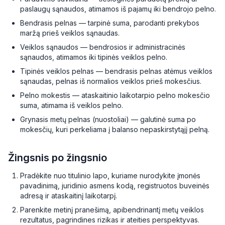
paslaugų sąnaudos, atimamos iš pajamų iki bendrojo pelno.
Bendrasis pelnas — tarpinė suma, parodanti prekybos
maržą prieš veiklos sąnaudas.
Veiklos sąnaudos — bendrosios ir administracinės
sąnaudos, atimamos iki tipinės veiklos pelno.
Tipinės veiklos pelnas — bendrasis pelnas atėmus veiklos
sąnaudas, pelnas iš normalios veiklos prieš mokesčius.
Pelno mokestis — ataskaitinio laikotarpio pelno mokesčio
suma, atimama iš veiklos pelno.
Grynasis metų pelnas (nuostoliai) — galutinė suma po
mokesčių, kuri perkeliama į balanso nepaskirstytąjį pelną.
Žingsnis po žingsnio
Pradėkite nuo titulinio lapo, kuriame nurodykite įmonės
pavadinimą, juridinio asmens kodą, registruotos buveinės
adresą ir ataskaitinį laikotarpį.
Parenkite metinį pranešimą, apibendrinantį metų veiklos
rezultatus, pagrindines rizikas ir ateities perspektyvas.