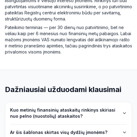
listinguojamoms ir viešojo intereso įmonėms. Rinkinys turi būti
patvirtintas visuotiniame akcininkų susirinkime, o po patvirtinimo
pateiktas Registrų centrui elektroniniu būdu per savitarną,
struktūrizuotų duomenų forma.
Pateikimo terminas — per 30 dienų nuo patvirtinimo, bet ne
vėliau kaip per 6 mėnesius nuo finansinių metų pabaigos. Labai
mažoms įmonėms VAS numato lengvatas dėl aiškinamojo rašto
ir metinio pranešimo apimties, tačiau pagrindinės trys ataskaitos
privalomos visoms įmonėms.
Dažniausiai užduodami klausimai
Kuo metinių finansinių ataskaitų rinkinys skiriasi
nuo pelno (nuostolių) ataskaitos?
Ar šis šablonas skirtas visų dydžių įmonėms?