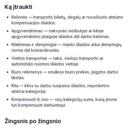
Ką įtraukti
Kelionės — transporto bilietų, degalų ar nuvažiuoto atstumo
kompensacijos išlaidos.
Apgyvendinimas — nakvynės viešbutyje ar kitoje
apgyvendinimo įstaigoje išlaidos dėl darbo kelionės.
Maitinimas ir dienpinigiai — maisto išlaidos arba dienpinigių
norma dėl komandiruotės.
Vietinis transportas — taksi, viešojo transporto ar
automobilio nuomos išlaidos vietoje.
Biuro reikmenys — smulkios biuro prekės, įsigytos darbo
tikslais.
Kita — kitos su darbu susijusios išlaidos, nepriskirtos
atskirai kategorijai.
Kompensuoti iš viso — visų kategorijų suma, kurią įmonė
turi kompensuoti darbuotojui.
Žingsnis po žingsnio