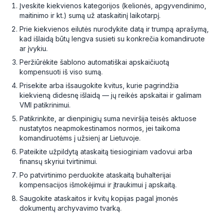
Įveskite kiekvienos kategorijos (kelionės, apgyvendinimo,
maitinimo ir kt.) sumą už ataskaitinį laikotarpį.
Prie kiekvienos eilutės nurodykite datą ir trumpą aprašymą,
kad išlaidą būtų lengva susieti su konkrečia komandiruote
ar įvykiu.
Peržiūrėkite šablono automatiškai apskaičiuotą
kompensuoti iš viso sumą.
Prisekite arba išsaugokite kvitus, kurie pagrindžia
kiekvieną didesnę išlaidą — jų reikės apskaitai ir galimam
VMI patikrinimui.
Patikrinkite, ar dienpinigių suma neviršija teisės aktuose
nustatytos neapmokestinamos normos, jei taikoma
komandiruotėms į užsienį ar Lietuvoje.
Pateikite užpildytą ataskaitą tiesioginiam vadovui arba
finansų skyriui tvirtinimui.
Po patvirtinimo perduokite ataskaitą buhalterijai
kompensacijos išmokėjimui ir įtraukimui į apskaitą.
Saugokite ataskaitos ir kvitų kopijas pagal įmonės
dokumentų archyvavimo tvarką.