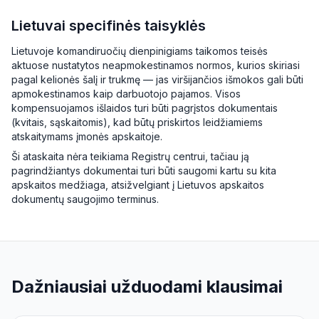
Lietuvai specifinės taisyklės
Lietuvoje komandiruočių dienpinigiams taikomos teisės
aktuose nustatytos neapmokestinamos normos, kurios skiriasi
pagal kelionės šalį ir trukmę — jas viršijančios išmokos gali būti
apmokestinamos kaip darbuotojo pajamos. Visos
kompensuojamos išlaidos turi būti pagrįstos dokumentais
(kvitais, sąskaitomis), kad būtų priskirtos leidžiamiems
atskaitymams įmonės apskaitoje.
Ši ataskaita nėra teikiama Registrų centrui, tačiau ją
pagrindžiantys dokumentai turi būti saugomi kartu su kita
apskaitos medžiaga, atsižvelgiant į Lietuvos apskaitos
dokumentų saugojimo terminus.
Dažniausiai užduodami klausimai