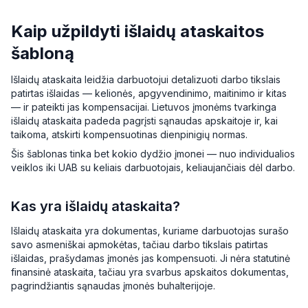
Kaip užpildyti išlaidų ataskaitos
šabloną
Išlaidų ataskaita leidžia darbuotojui detalizuoti darbo tikslais
patirtas išlaidas — kelionės, apgyvendinimo, maitinimo ir kitas
— ir pateikti jas kompensacijai. Lietuvos įmonėms tvarkinga
išlaidų ataskaita padeda pagrįsti sąnaudas apskaitoje ir, kai
taikoma, atskirti kompensuotinas dienpinigių normas.
Šis šablonas tinka bet kokio dydžio įmonei — nuo individualios
veiklos iki UAB su keliais darbuotojais, keliaujančiais dėl darbo.
Kas yra išlaidų ataskaita?
Išlaidų ataskaita yra dokumentas, kuriame darbuotojas surašo
savo asmeniškai apmokėtas, tačiau darbo tikslais patirtas
išlaidas, prašydamas įmonės jas kompensuoti. Ji nėra statutinė
finansinė ataskaita, tačiau yra svarbus apskaitos dokumentas,
pagrindžiantis sąnaudas įmonės buhalterijoje.