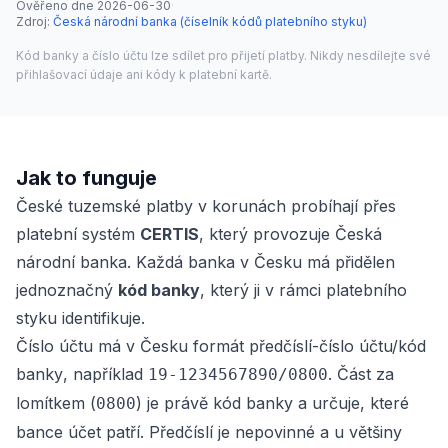
Ověřeno dne
2026-06-30
·
Zdroj
:
Česká národní banka (číselník kódů platebního styku)
Kód banky a číslo účtu lze sdílet pro přijetí platby. Nikdy nesdílejte své
přihlašovací údaje ani kódy k platební kartě.
Jak to funguje
České tuzemské platby v korunách probíhají přes
platební systém
CERTIS
, který provozuje Česká
národní banka. Každá banka v Česku má přidělen
jednoznačný
kód banky
, který ji v rámci platebního
styku identifikuje.
Číslo účtu má v Česku formát
předčíslí-číslo účtu/kód
banky
, například
. Část za
19-1234567890/0800
lomítkem (
) je právě kód banky a určuje, které
0800
bance účet patří. Předčíslí je nepovinné a u většiny