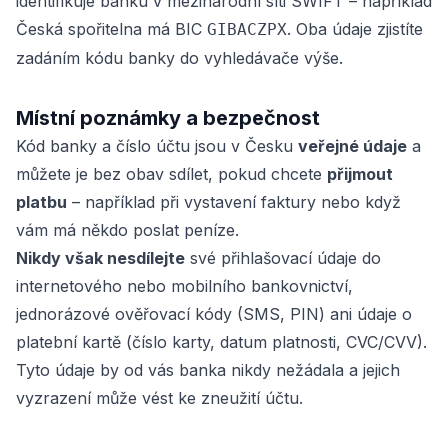
identifikuje banku v mezinárodní síti SWIFT – například
Česká spořitelna má BIC
. Oba údaje zjistíte
GIBACZPX
zadáním kódu banky do vyhledávače výše.
Místní poznámky a bezpečnost
Kód banky a číslo účtu jsou v Česku
veřejné údaje
a
můžete je bez obav sdílet, pokud chcete
přijmout
platbu
– například při vystavení faktury nebo když
vám má někdo poslat peníze.
Nikdy však nesdílejte
své přihlašovací údaje do
internetového nebo mobilního bankovnictví,
jednorázové ověřovací kódy (SMS, PIN) ani údaje o
platební kartě (číslo karty, datum platnosti, CVC/CVV).
Tyto údaje by od vás banka nikdy nežádala a jejich
vyzrazení může vést ke zneužití účtu.