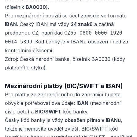
(číselník
BA0030
).
Pro mezinárodní použití se účet zapisuje ve formátu
IBAN
. Český IBAN má vždy
24 znaků
a začíná
předponou
, například
CZ
CZ65 0800 0000 1920
. Kód banky je v IBANu obsažen hned za
0014 5399
kontrolními číslicemi.
Zdroj: Česká národní banka, číselník BA0030 (kódy
platebního styku).
Mezinárodní platby (BIC/SWIFT a IBAN)
Pro platby ze zahraničí nebo do zahraničí budete
obvykle potřebovat dva údaje:
IBAN
(mezinárodní
číslo účtu) a
BIC/SWIFT
kód banky.
Český kód banky je vždy
obsažen přímo v IBANu
,
takže jej nemusíte uvádět zvlášť. BIC/SWIFT kód