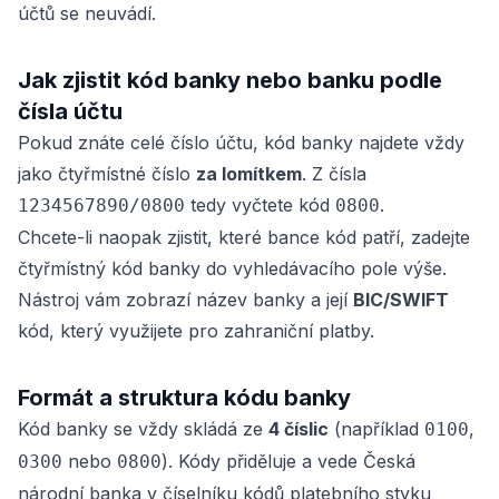
účtů se neuvádí.
Jak zjistit kód banky nebo banku podle
čísla účtu
Pokud znáte celé číslo účtu, kód banky najdete vždy
jako čtyřmístné číslo
za lomítkem
. Z čísla
tedy vyčtete kód
.
1234567890/0800
0800
Chcete-li naopak zjistit, které bance kód patří, zadejte
čtyřmístný kód banky do vyhledávacího pole výše.
Nástroj vám zobrazí název banky a její
BIC/SWIFT
kód, který využijete pro zahraniční platby.
Formát a struktura kódu banky
Kód banky se vždy skládá ze
4 číslic
(například
,
0100
nebo
). Kódy přiděluje a vede Česká
0300
0800
národní banka v číselníku kódů platebního styku