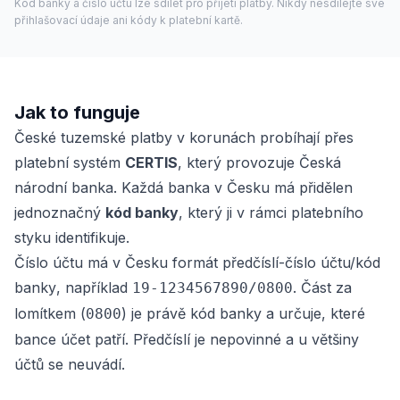
Kód banky a číslo účtu lze sdílet pro přijetí platby. Nikdy nesdílejte své
přihlašovací údaje ani kódy k platební kartě.
Jak to funguje
České tuzemské platby v korunách probíhají přes
platební systém
CERTIS
, který provozuje Česká
národní banka. Každá banka v Česku má přidělen
jednoznačný
kód banky
, který ji v rámci platebního
styku identifikuje.
Číslo účtu má v Česku formát
předčíslí-číslo účtu/kód
banky
, například
. Část za
19-1234567890/0800
lomítkem (
) je právě kód banky a určuje, které
0800
bance účet patří. Předčíslí je nepovinné a u většiny
účtů se neuvádí.