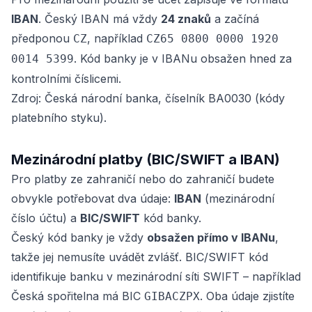
IBAN
. Český IBAN má vždy
24 znaků
a začíná
předponou
, například
CZ
CZ65 0800 0000 1920
. Kód banky je v IBANu obsažen hned za
0014 5399
kontrolními číslicemi.
Zdroj: Česká národní banka, číselník BA0030 (kódy
platebního styku).
Mezinárodní platby (BIC/SWIFT a IBAN)
Pro platby ze zahraničí nebo do zahraničí budete
obvykle potřebovat dva údaje:
IBAN
(mezinárodní
číslo účtu) a
BIC/SWIFT
kód banky.
Český kód banky je vždy
obsažen přímo v IBANu
,
takže jej nemusíte uvádět zvlášť. BIC/SWIFT kód
identifikuje banku v mezinárodní síti SWIFT – například
Česká spořitelna má BIC
. Oba údaje zjistíte
GIBACZPX