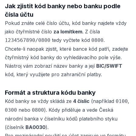
Jak zjistit kód banky nebo banku podle
čísla účtu
Pokud znáte celé číslo účtu, kód banky najdete vždy
jako čtyřmístné číslo
za lomítkem
. Z čísla
tedy vyčtete kód
.
1234567890/0800
0800
Chcete-li naopak zjistit, které bance kód patří, zadejte
čtyřmístný kód banky do vyhledávacího pole výše.
Nástroj vám zobrazí název banky a její
BIC/SWIFT
kód, který využijete pro zahraniční platby.
Formát a struktura kódu banky
Kód banky se vždy skládá ze
4 číslic
(například
,
0100
nebo
). Kódy přiděluje a vede Česká
0300
0800
národní banka v číselníku kódů platebního styku
(číselník
BA0030
).
Pro mezinárodní použití se účet zapisuje ve formátu