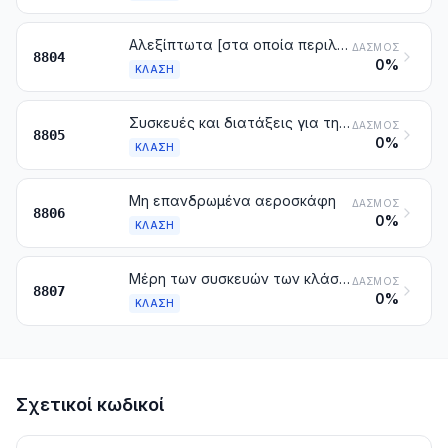
Αλεξίπτωτα [στα οποία περιλαμβάνονται και τα κατευθυνόμενα και τα ειδικά ορθογωνίου σχήματος πτώσεως από πλαγιά (παραπέντε)] και στροφόπτωτα (rotochutes). Τα μέρη και εξαρτήματά τους
ΔΑΣΜΌΣ
8804
0%
ΚΛΆΣΗ
Συσκευές και διατάξεις για την εκτόξευση των οχημάτων αέρος. Συσκευές και διατάξεις για την προσγείωση των οχημάτων αέρος και παρόμοιες συσκευές και διατάξεις. Συσκευές εδάφους για την εκπαίδευση στην πτήση. Τα μέρη τους
ΔΑΣΜΌΣ
8805
0%
ΚΛΆΣΗ
Μη επανδρωμένα αεροσκάφη
ΔΑΣΜΌΣ
8806
0%
ΚΛΆΣΗ
Μέρη των συσκευών των κλάσεων 8801, 8802 ή 8806
ΔΑΣΜΌΣ
8807
0%
ΚΛΆΣΗ
Σχετικοί κωδικοί