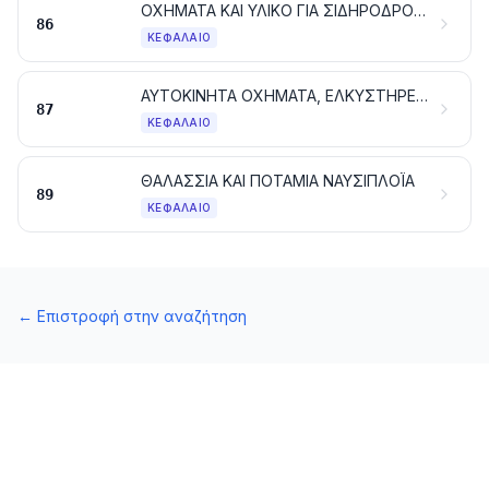
ΟΧΗΜΑΤΑ ΚΑΙ ΥΛΙΚΟ ΓΙΑ ΣΙΔΗΡΟΔΡΟΜΙΚΕΣ Ή ΠΑΡΟΜΟΙΕΣ ΓΡΑΜΜΕΣ ΚΑΙ ΤΑ ΜΕΡΗ ΤΟΥΣ. ΜΗΧΑΝΙΚΕΣ ΣΥΣΚΕΥΕΣ (ΣΤΙΣ ΟΠΟΙΕΣ ΠΕΡΙΛΑΜΒΑΝΟΝΤΑΙ ΚΑΙ ΟΙ ΗΛΕΚΤΡΟΜΗΧΑΝΙΚΕΣ) ΣΗΜΑΤΟΔΟΤΗΣΗΣ ΓΙΑ ΤΙΣ ΓΡΑΜΜΕΣ ΣΥΓΚΟΙΝΩΝΙΩΝ
86
ΚΕΦΆΛΑΙΟ
ΑΥΤΟΚΙΝΗΤΑ ΟΧΗΜΑΤΑ, ΕΛΚΥΣΤΗΡΕΣ, ΠΟΔΗΛΑΤΑ ΚΑΙ ΑΛΛΑ ΟΧΗΜΑΤΑ ΓΙΑ ΧΕΡΣΑΙΕΣ ΜΕΤΑΦΟΡΕΣ, ΤΑ ΜΕΡΗ ΚΑΙ ΕΞΑΡΤΗΜΑΤΑ ΤΟΥΣ
87
ΚΕΦΆΛΑΙΟ
ΘΑΛΑΣΣΙΑ ΚΑΙ ΠΟΤΑΜΙΑ ΝΑΥΣΙΠΛΟΪΑ
89
ΚΕΦΆΛΑΙΟ
←
Επιστροφή στην αναζήτηση