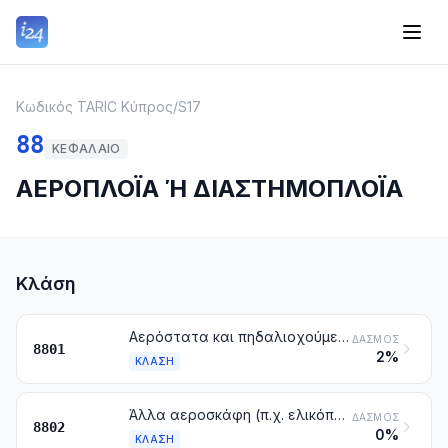
Κωδικός TARIC Κύπρος
/
S17
88
ΚΕΦΆΛΑΙΟ
ΑΕΡΟΠΛΟΪΑ Ή ΔΙΑΣΤΗΜΟΠΛΟΪΑ
Κλάση
Αερόστατα και πηδαλιοχούμενα. Ανεμόπτερα, αιωρόπτερα και άλλα οχήματα αέρος, που δεν είναι κατασκευασμένα για μηχανική προώθηση
ΔΑΣΜΌΣ
8801
2%
ΚΛΆΣΗ
Άλλα αεροσκάφη (π.χ. ελικόπτερα, αεροπλάνα), με εξαίρεση τα μη επανδρωμένα αεροσκάφη της κλάσης 8806. Διαστημικά οχήματα (στα οποία περιλαμβάνονται και οι δορυφόροι) και τα οχήματα για την εκτόξευσή τους και οχήματα υπό τροχιά
ΔΑΣΜΌΣ
8802
0%
ΚΛΆΣΗ