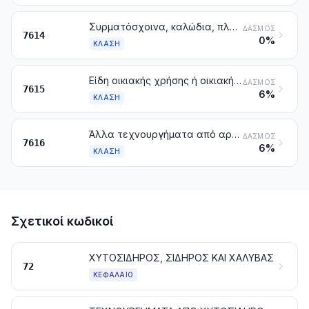
Συρματόσχοινα, καλώδια, πλεξίδες και παρόμοια, από αργίλιο, μη μονωμένα, για την ηλεκτροτεχνία
ΔΑΣΜΌΣ
7614
0%
ΚΛΆΣΗ
Είδη οικιακής χρήσης ή οικιακής οικονομίας, υγιεινής ή ευπρεπισμού, και τα μέρη αυτών, όλα από αργίλιο. Σφουγγάρια, σύρματα τριψίματος, γάντια και παρόμοια είδη για τον καθαρισμό με τρίψιμο, τη στίλβωση ή ανάλογες χρήσεις, από αργίλιο
ΔΑΣΜΌΣ
7615
6%
ΚΛΆΣΗ
Άλλα τεχνουργήματα από αργίλιο
ΔΑΣΜΌΣ
7616
6%
ΚΛΆΣΗ
Σχετικοί κωδικοί
ΧΥΤΟΣΙΔΗΡΟΣ, ΣΙΔΗΡΟΣ ΚΑΙ ΧΑΛΥΒΑΣ
72
ΚΕΦΆΛΑΙΟ