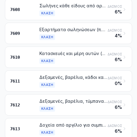
Σωλήνες κάθε είδους από αργίλιο
ΔΑΣΜΌΣ
7608
6%
ΚΛΆΣΗ
Εξαρτήματα σωληνώσεων (π.χ. σύνδεσμοι, γωνίες, περιβλήματα) από αργίλιο
ΔΑΣΜΌΣ
7609
4%
ΚΛΆΣΗ
Κατασκευές και μέρη αυτών (π.χ. γέφυρες και μέρη αυτών, πύργοι, πυλώνες στύλοι, σκελετοί, στέγες, πόρτες, παράθυρα και τα πλαίσια τους, περβάζια και κατώφλια, κιγκλιδώματα), από αργίλιο, με εξαίρεση τα προκατασκευασμένα κτίρια της κλάσης 9406. Πλάκες και φύλλα, ράβδοι, είδη με καθορισμένη μορφή, σωλήνες και παρόμοια, από αργίλιο, προετοιμασμένα για να χρησιμοποιηθούν σε κατασκευές
ΔΑΣΜΌΣ
7610
6%
ΚΛΆΣΗ
Δεξαμενές, βαρέλια, κάδοι και παρόμοια δοχεία για όλες τις ύλες (με εξαίρεση τα συμπιεσμένα ή υγροποιημένα αέρια), από αργίλιο, με χωρικότητα που υπερβαίνει τα 300 l, χωρίς μηχανικές ή θερμικές διατάξεις, έστω και με εσωτερική επένδυση ή θερμομόνωση
ΔΑΣΜΌΣ
7611
0%
ΚΛΆΣΗ
Δεξαμενές, βαρέλια, τύμπανα, μπιτόνια, κουτιά και παρόμοια δοχεία, από αργίλιο (στα οποία περιλαμβάνονται και οι σωληνωτές θήκες, εύκαμπτες ή μη), για όλες τις ύλες (με εξαίρεση τα συμπιεσμένα ή υγροποιημένα αέρια), με χωρητικότητα που δεν υπερβαίνει τα 300 l, χωρίς μηχανικές ή θερμικές διατάξεις, έστω και με εσωτερική επένδυση ή θερμομόνωση
ΔΑΣΜΌΣ
7612
6%
ΚΛΆΣΗ
Δοχεία από αργίλιο για συμπιεσμένα ή υγροποιημένα αέρια
ΔΑΣΜΌΣ
7613
6%
ΚΛΆΣΗ