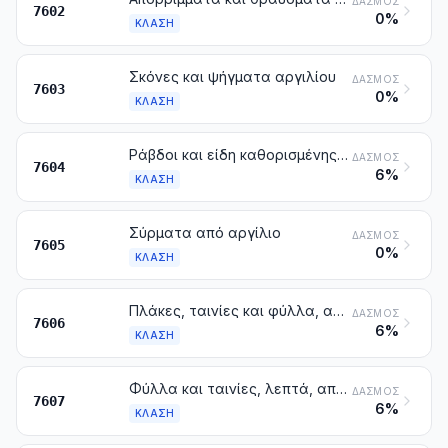
ΔΑΣΜΌΣ
7602
0%
ΚΛΆΣΗ
Σκόνες και ψήγματα αργιλίου
ΔΑΣΜΌΣ
7603
0%
ΚΛΆΣΗ
Ράβδοι και είδη καθορισμένης μορφής από αργίλιο
ΔΑΣΜΌΣ
7604
6%
ΚΛΆΣΗ
Σύρματα από αργίλιο
ΔΑΣΜΌΣ
7605
0%
ΚΛΆΣΗ
Πλάκες, ταινίες και φύλλα, από αργίλιο, με πάχος που υπερβαίνει τα 0,2 mm
ΔΑΣΜΌΣ
7606
6%
ΚΛΆΣΗ
Φύλλα και ταινίες, λεπτά, από αργίλιο (έστω και τυπωμένα ή επικολλημένα σε χαρτί, χαρτόνι, πλαστικές ύλες ή παρόμοια υποθέματα), με πάχος που δεν υπερβαίνει τα 0,2 mm (μη περιλαμβανομένου του υποθέματος)
ΔΑΣΜΌΣ
7607
6%
ΚΛΆΣΗ