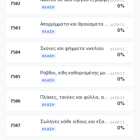
ΔΑΣΜΌΣ
7502
0%
ΚΛΆΣΗ
Απορρίμματα και θραύσματα νικελίου
ΔΑΣΜΌΣ
7503
0%
ΚΛΆΣΗ
Σκόνες και ψήγματα νικελίου
ΔΑΣΜΌΣ
7504
0%
ΚΛΆΣΗ
Ράβδοι, είδη καθορισμένης μορφής και σύρματα, από νικέλιο
ΔΑΣΜΌΣ
7505
0%
ΚΛΆΣΗ
Πλάκες, ταινίες και φύλλα, από νικέλιο
ΔΑΣΜΌΣ
7506
0%
ΚΛΆΣΗ
Σωλήνες κάθε είδους και εξαρτήματα σωληνώσεων (π.χ. σύνδεσμοι, γωνίες, περιβλήματα), από νικέλιο
ΔΑΣΜΌΣ
7507
0%
ΚΛΆΣΗ