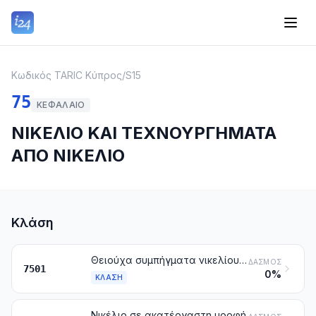
Κωδικός TARIC Κύπρος
/
S15
75
ΚΕΦΆΛΑΙΟ
ΝΙΚΕΛΙΟ ΚΑΙ ΤΕΧΝΟΥΡΓΗΜΑΤΑ
ΑΠΟ ΝΙΚΕΛΙΟ
Κλάση
Θειούχα συμπήγματα νικελίου, συντήγματα (sinters) οξειδίων του νικελίου και άλλα ενδιάμεσα προϊόντα της μεταλλουργίας του νικελίου
ΔΑΣΜΌΣ
7501
0%
ΚΛΆΣΗ
Νικέλιο σε ακατέργαστη μορφή