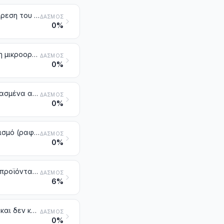
Αντιψυκτικά παρασκευάσματα και υγρά παρασκευασμένα για την αφαίρεση του πάγου
ΔΑΣΜΌΣ
0%
Μέσα καλλιέργειας παρασκευασμένα για την ανάπτυξη ή τη διατήρηση μικροοργανισμών (συμπεριλαμβανομένων των ιών και παρόμοιων οργανισμών) ή φυτικών, ανθρώπινων ή ζωικών κυττάρων
ΔΑΣΜΌΣ
0%
Αντιδραστήρια διαγνωστικής ή εργαστηρίου σε υπόθεμα και παρασκευασμένα αντιδραστήρια διαγνωστικής ή εργαστηρίου έστω και σε υπόθεμα, έστω και παρουσιαζόμενα υπό τη μορφή συνόλων (κιτς), άλλα από εκείνα της κλάσης 3006. Πιστοποιημένα υλικά αναφοράς
ΔΑΣΜΌΣ
0%
Λιπαρά οξέα μονοκαρβοξυλικά βιομηχανικά. Όξινα λάδια από εξευγενισμό (ραφινάρισμα). Λιπαρές βιομηχανικές αλκοόλες
ΔΑΣΜΌΣ
0%
Συνδετικά παρασκευασμένα για καλούπια ή πυρήνες χυτηρίου. Χημικά προϊόντα και παρασκευάσματα των χημικών ή συναφών βιομηχανιών (στα οποία περιλαμβάνονται και εκείνα που αποτελούνται από μείγματα φυσικών προϊόντων), που δεν κατονομάζονται ούτε περιλαμβάνονται αλλού
ΔΑΣΜΌΣ
6%
Προϊόντα που είναι υπολείμματα των χημικών ή συναφών βιομηχανιών και δεν κατονομάζονται ούτε περιλαμβάνονται αλλού. Αστικά απορρίμματα. Λυματολάσπη. Άλλα απορρίμματα που αναφέρονται στη σημείωση 6 του παρόντος κεφαλαίου
ΔΑΣΜΌΣ
0%