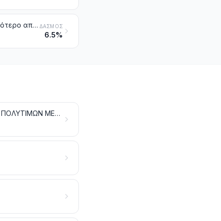
Βιοντίζελ και μείγματα αυτού, τα οποία δεν περιέχουν ή περιέχουν λιγότερο από 70 % κατά βάρος λάδια πετρελαίου και ασφαλτούχων ορυκτών
ΔΑΣΜΌΣ
6.5%
ΑΝΟΡΓΑΝΑ ΧΗΜΙΚΑ ΠΡΟΪΟΝΤΑ. ΕΝΩΣΕΙΣ ΑΝΟΡΓΑΝΕΣ Ή ΟΡΓΑΝΙΚΕΣ ΤΩΝ ΠΟΛΥΤΙΜΩΝ ΜΕΤΑΛΛΩΝ, ΤΩΝ ΡΑΔΙΕΝΕΡΓΩΝ ΣΤΟΙΧΕΙΩΝ, ΤΩΝ ΜΕΤΑΛΛΩΝ ΤΩΝ ΣΠΑΝΙΩΝ ΓΑΙΩΝ Ή ΤΩΝ ΙΣΟΤΟΠΩΝ