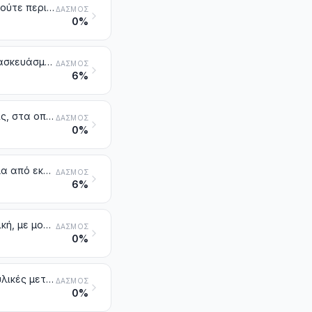
Διαλυτικά και αραιωτικά οργανικά μείγματα, που δεν κατονομάζονται ούτε περιλαμβάνονται αλλού. Παρασκευάσματα για την αφαίρεση των χρωμάτων επίχρισης ή των βερνικιών
ΔΑΣΜΌΣ
0%
Υποκινητές αντίδρασης, επιταχυντές αντίδρασης και καταλυτικά παρασκευάσματα, που δεν κατονομάζονται ούτε περιλαμβάνονται αλλού
ΔΑΣΜΌΣ
6%
Τσιμέντα, κονιάματα, σκυροδέματα και παρόμοιες πυρίμαχες συνθέσεις, στα οποία περιλαμβάνεται ο φρυγμένος και χοντροαλεσμένος δολομίτης, αναμιγμένος με πίσσα ή άλλες συνδετικές ύλες, άλλα από τα προϊόντα της κλάσης 3801
ΔΑΣΜΌΣ
0%
Αλκυλοβενζόλια σε μείγματα και αλκυλοναφθαλένια σε μείγματα, άλλα από εκείνα των κλάσεων 2707 ή 2902
ΔΑΣΜΌΣ
6%
Χημικά στοιχεία ενισχυμένα για τη χρησιμοποίηση τους στην ηλεκτρονική, με μορφή δίσκων, πλακιδίων ή ανάλογες μορφές. Χημικές ενώσεις ενισχυμένες για τη χρησιμοποίηση τους στην ηλεκτρονική
ΔΑΣΜΌΣ
0%
Υγρά για υδραυλικά φρένα και άλλα παρασκευασμένα υγρά για υδραυλικές μεταδόσεις κίνησης, που δεν περιέχουν ή περιέχουν λιγότερο του 70 % κατά βάρος λάδια πετρελαίου ή ασφαλτούχων ορυκτών
ΔΑΣΜΌΣ
0%