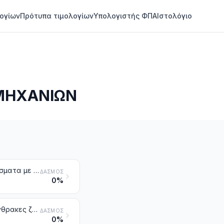
ογίων
Πρότυπα τιμολογίων
Υπολογιστής ΦΠΑ
Ιστολόγιο
ΟΜΗΧΑΝΙΩΝ
Γραφίτης τεχνητός. Γραφίτης κολλοειδής ή ημικολλοειδής. Παρασκευάσματα με βάση το γραφίτη ή άλλο άνθρακα, με μορφή πολτών, όγκων, πλακιδίων ή άλλων ενδιάμεσων προϊόντων
ΔΑΣΜΌΣ
0%
Άνθρακες ενεργοποιημένοι. Φυσικές ορυκτές ύλες ενεργοποιημένες. Άνθρακες ζωικής προέλευσης, στους οποίους περιλαμβάνεται και ο εξασθενισμένος ζωικός άνθρακας
ΔΑΣΜΌΣ
0%