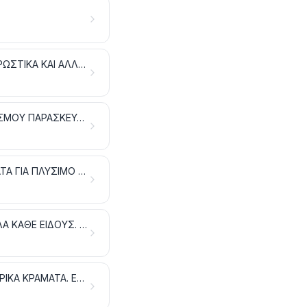
ΔΕΨΙΚΑ ΚΑΙ ΒΑΦΙΚΑ ΕΚΧΥΛΙΣΜΑΤΑ. ΤΑΝΝΙΝΕΣ ΚΑΙ ΤΑ ΠΑΡΑΓΩΓΑ ΤΟΥΣ. ΧΡΩΣΤΙΚΑ ΚΑΙ ΑΛΛΕΣ ΧΡΩΣΤΙΚΕΣ ΥΛΕΣ, ΧΡΩΜΑΤΑ ΕΠΙΧΡΙΣΗΣ ΚΑΙ ΒΕΡΝΙΚΙΑ. ΜΑΣΤΙΧΕΣ (ΣΤΟΚΟΙ). ΜΕΛΑΝΙΑ
ΑΙΘΕΡΙΑ ΕΛΑΙΑ ΚΑΙ ΡΗΤΙΝΟΕΙΔΗ. ΠΡΟΪΟΝΤΑ ΑΡΩΜΑΤΟΠΟΙΙΑΣ Ή ΚΑΛΛΩΠΙΣΜΟΥ ΠΑΡΑΣΚΕΥΑΣΜΕΝΑ ΚΑΙ ΚΑΛΛΥΝΤΙΚΑ ΠΑΡΑΣΚΕΥΑΣΜΑΤΑ
ΣΑΠΟΥΝΙΑ, ΟΡΓΑΝΙΚΕΣ ΟΥΣΙΕΣ ΕΠΙΦΑΝΕΙΑΚΗΣ ΔΡΑΣΗΣ, ΠΑΡΑΣΚΕΥΑΣΜΑΤΑ ΓΙΑ ΠΛΥΣΙΜΟ (ΑΛΙΣΙΒΕΣ), ΠΑΡΑΣΚΕΥΑΣΜΑΤΑ ΛΙΠΑΝΤΙΚΑ, ΚΕΡΙΑ ΤΕΧΝΗΤΑ, ΚΕΡΙΑ ΠΑΡΑΣΚΕΥΑΣΜΕΝΑ, ΠΡΟΪΟΝΤΑ ΣΥΝΤΗΡΗΣΗΣ, ΚΕΡΙΑ ΚΑΙ ΠΑΡΟΜΟΙΑ ΕΙΔΗ, ΠΑΣΤΕΣ ΓΙΑ ΠΡΟΠΛΑΣΜΑΤΑ, «ΚΕΡΙΑ ΓΙΑ ΤΗΝ ΟΔΟΝΤΟΤΕΧΝΙΚΗ» ΚΑΙ ΣΥΝΘΕΣΕΙΣ ΓΙΑ ΤΗΝ ΟΔΟΝΤΟΤΕΧΝΙΚΗ ΜΕ ΒΑΣΗ ΤΟΝ ΓΥΨΟ
ΛΕΥΚΩΜΑΤΩΔΕΙΣ ΥΛΕΣ, ΠΡΟΪΟΝΤΑ ΜΕ ΒΑΣΗ ΤΑ ΤΡΟΠΟΠΟΙΗΜΕΝΑ ΑΜΥΛΑ ΚΑΘΕ ΕΙΔΟΥΣ. ΚΟΛΛΕΣ. ΕΝΖΥΜΑ
ΠΥΡΙΤΙΔΕΣ ΚΑΙ ΕΚΡΗΚΤΙΚΕΣ ΥΛΕΣ. ΕΙΔΗ ΠΥΡΟΤΕΧΝΙΑΣ. ΣΠΙΡΤΑ. ΠΥΡΟΦΟΡΙΚΑ ΚΡΑΜΑΤΑ. ΕΥΦΛΕΚΤΕΣ ΥΛΕΣ