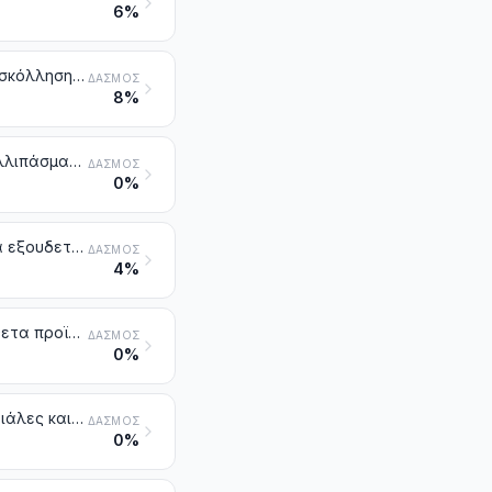
6%
Προϊόντα για το κολλάρισμα ή το τελείωμα, επιταχυντές βαφής ή προσκόλλησης χρωστικών υλών και άλλα προϊόντα και παρασκευάσματα (π.χ. είδη για κολλάρισμα παρασκευασμένα και παρασκευάσματα σταθεροποιητικά της βαφής), των τύπων που χρησιμοποιούνται στην κλωστοϋφαντουργία, στη βιομηχανία του χαρτιού, στη βιομηχανία του δέρματος ή σε παρόμοιες βιομηχανίες, που δεν κατονομάζονται ούτε περιλαμβάνονται αλλού
ΔΑΣΜΌΣ
8%
Παρασκευάσματα για την επιφανειακή αποξείδωση των μετάλλων. Συλλιπάσματα για συγκολλήσεις ή συνενώσεις και άλλα βοηθητικά παρασκευάσματα για τη συγκόλληση ή τη συνένωση των μετάλλων. Πολτοί και σκόνες για συγκολλήσεις ή συνενώσεις, που αποτελούνται από μέταλλο και άλλα προϊόντα. Παρασκευάσματα των τύπων που χρησιμοποιούνται για την επένδυση ή το παραγέμισμα των ηλεκτροδίων ή των μικρών ράβδων συγκόλλησης
ΔΑΣΜΌΣ
0%
Αντικροτικά παρασκευάσματα, ανασχετικά της οξείδωσης, προσθετικά εξουδετέρωσης καταλοίπων, βελτιωτικά του ιξώδους των λιπαντικών λαδιών, προσθετικά κατά της διάβρωσης και άλλα παρασκευασμένα προσθετικά, για ορυκτά λάδια (στα οποία περιλαμβάνεται και η βενζίνη) ή για άλλα υγρά που χρησιμοποιούνται για τους ίδιους σκοπούς με τα ορυκτά λάδια
ΔΑΣΜΌΣ
4%
Παρασκευάσματα με την ονομασία «επιταχυντές βουλκανισμού». Σύνθετα προϊόντα για την πλαστικοποίηση του καουτσούκ ή των πλαστικών υλών, που δεν κατονομάζονται ούτε περιλαμβάνονται αλλού. Παρασκευάσματα κατά της οξείδωσης και άλλα σύνθετα προϊόντα για τη στερεοποίηση του καουτσούκ ή των πλαστικών υλών
ΔΑΣΜΌΣ
0%
Συνθέσεις και γομώσεις για πυροσβεστικές συσκευές. Πυροσβεστικές φιάλες και βόμβες
ΔΑΣΜΌΣ
0%