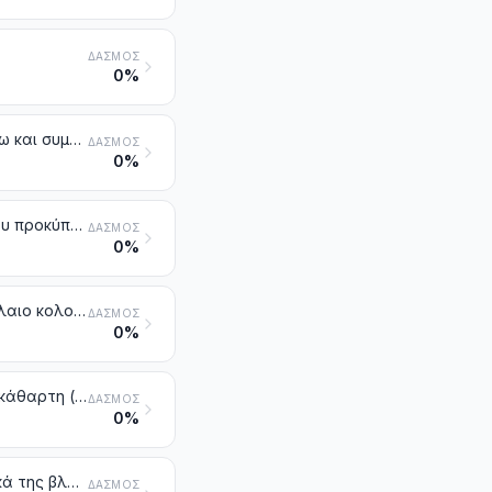
ΔΑΣΜΌΣ
0%
Αλισίβες που είναι υπολείμματα της παρασκευής της χαρτόμαζας, έστω και συμπυκνωμένες, αποζαχαρωμένες ή χημικά επεξεργασμένες, στις οποίες περιλαμβάνονται και τα λιγνιτοθειώδη άλατα, με εξαίρεση όμως το ταλλέλαιο της κλάσης 3803
ΔΑΣΜΌΣ
0%
Τερεβινθέλαιο (νέφτι), αιθέριο έλαιο ξύλου πεύκου ή αιθέριο έλαιο που προκύπτει κατά την κατεργασία των ξύλων για την παρασκευή χαρτόμαζας με θειικό άλας και άλλα αιθέρια τερπενικά έλαια που προέρχονται από την απόσταξη ή από άλλες κατεργασίες των ξύλων των κωνοφόρων. Διπεντένιο ακάθαρτο. Αιθέριο έλαιο που προκύπτει κατά την κατεργασία των ξύλων για την παρασκευή χαρτόμαζας με διθειώδες άλας και άλλα παρακυμένια ακατέργαστα. Έλαιο πεύκου που περιέχει α-τερπινεόλη ως κύριο συστατικό
ΔΑΣΜΌΣ
0%
Κολοφώνια και ρητινικά οξέα, καθώς και τα παράγωγά τους. Αιθέριο έλαιο κολοφωνίου και έλαια κολοφωνίου. Γόμες λιωμένες
ΔΑΣΜΌΣ
0%
Ξυλόπισσες. Έλαια ξυλόπισσας. Κρεόζωτο ξύλου. Μεθυλική αλκοόλη ακάθαρτη (ξυλόπνευμα). Πίσσες φυτικές. Πίσσες ζυθοποιίας και παρόμοια παρασκευάσματα με βάση τα κολοφώνια, τα ρητινικά οξέα ή τις φυτικές πίσσες
ΔΑΣΜΌΣ
0%
Εντομοκτόνα, ποντικοφάρμακα, μυκητοκτόνα, ζιζανιοκτόνα, ανασχετικά της βλάστησης και ρυθμιστικά της ανάπτυξης των φυτών, απολυμαντικά και παρόμοια προϊόντα που παρουσιάζονται σε μορφές ή συσκευασίες για τη λιανική πώληση ή ως παρασκευάσματα ή με μορφή ειδών, όπως ταινίες, φιτίλια, θειαφοκέρια και μυγοκτόνο χαρτί
ΔΑΣΜΌΣ